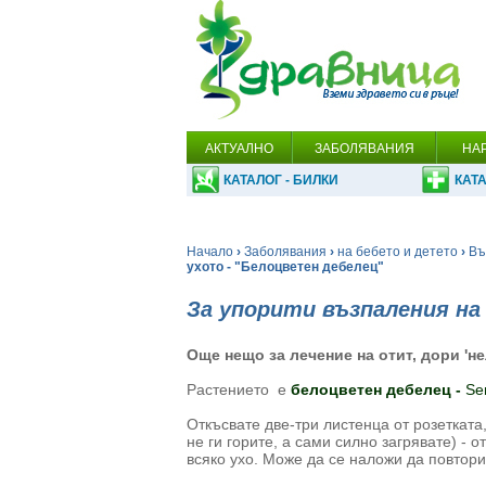
АКТУАЛНО
ЗАБОЛЯВАНИЯ
НА
КАТАЛОГ - БИЛКИ
КАТА
Начало
›
Заболявания
›
на бебето и детето
›
Въ
ухото - "Белоцветен дебелец"
За упорити възпаления на
Още нещо за лечение на отит, дори 'не
Растението e
белоцветен дебелец -
Se
Откъсвате две-три листенца от розетката
не ги горите, а сами силно загрявате) - о
всяко ухо. Може да се наложи да повтори