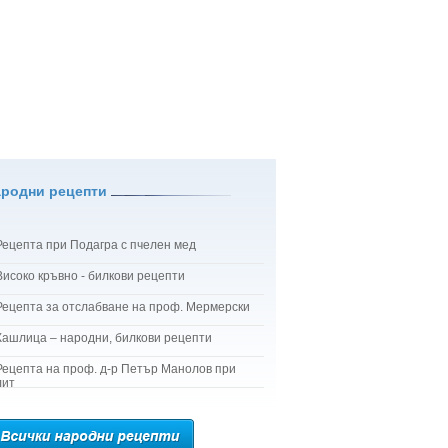
ародни рецепти
Рецепта при Подагра с пчелен мед
Високо кръвно - билкови рецепти
Рецепта за отслабване на проф. Мермерски
Кашлица – народни, билкови рецепти
Рецепта на проф. д-р Петър Манолов при
лит