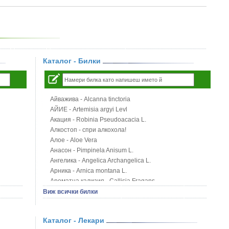
Каталог - Билки
Айважива - Alcanna tinctoria
АЙИЕ - Artemisia argyi Levl
Акация - Robinia Pseudoacacia L.
Алкостоп - спри алкохола!
Алое - Aloe Vera
Анасон - Pimpinela Anisum L.
Ангелика - Angelica Archangelica L.
Арника - Arnica montana L.
Ароматна кализия - Callisia Fragans
Арония - Sorbus melanocorpa
Виж всички билки
Бабини зъби - Tribulus terrestris
Билки за бани при хемороиди
Каталог - Лекари
Блатен аир - Acorus calamus L.