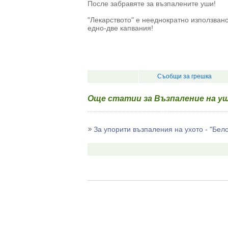
После забравяте за възпалените уши!
"Лекарството" е нееднократно използвано
едно-две капвания!
Съобщи за грешка
Още статии за Възпаление на у
За упорити възпаления на ухото - "Бел