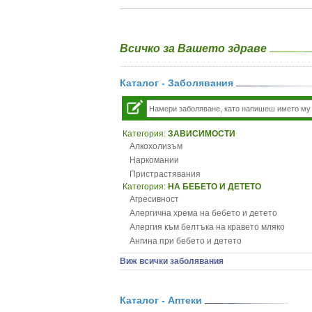
Всичко за Вашето здраве
Каталог - Заболявания
Категория:
ЗАВИСИМОСТИ
Алкохолизъм
Наркомании
Пристрастявания
Категория:
НА БЕБЕТО И ДЕТЕТО
Агресивност
Алергична хрема на бебето и детето
Алергия към белтъка на кравето мляко
Ангина при бебето и детето
Анемия при бебето и детето
Виж всички заболявания
Апетит - пълни деца
Аромотерапия и децата
Безапетитие при бебето и детето
Каталог - Аптеки
Бронхиална астма при бебето и детето