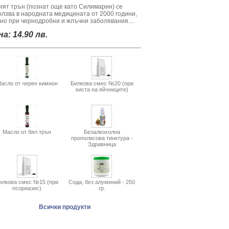
ият трън (познат още като Силимарин) се
олзва в народната медицината от 2000 години,
вно при чернодробни и жлъчни заболявания....
а: 14.90 лв.
асло от черен кимион
Билкова смес №20 (при
киста на яйчниците)
Масло от бял трън
Безалкохолна
прополисова тинктура -
Здравница
илкова смес №15 (при
Сода, без алуминий - 250
псориазис)
гр.
Всички продукти