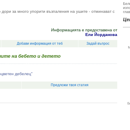
Бел
изп
 дори за много упорити възпаления на ушите - отминават с
гла
Цен
Информацията е предоставена от
Eли Йорданова
Добави информация от теб
Задай въпрос
М
шите на бебето и детето
оцветен дебелец"
Предложи твоя статия
Б