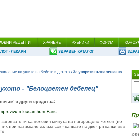
РОДНИ РЕЦЕПТИ
ХРАНЕНЕ
РУБРИКИ
ФОРУМ
КОНСУ
ЛОГ - ЛЕКАРИ
ЗДРАВЕН КАТАЛОГ
ЗДРА
зпаление на ушите на бебето и детето
› За упорити възпаления на
З
 ухото - "Белоцветен дебелец"
лечим' с други средства:
mprevivum leucanthum Panc
Пр
, загрявате ги са половин минута на нагорещене котлон (но
т тях при натискане излиза сок - капвате по две-три капки във
те.
от