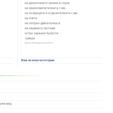
Блатен тъжник - Spirea ulmaria L.
на дихателните органи и слуха
Блян
на храносмилателната с-ма
Бобови шушулки - Phaseolus Vulgaris L.
на бъбреците и отделителната с-ма
Божур - Paeonia Decora
на очите
Борови връхчета - Pinus sylvestris
на опорно-двигателната
Босилек - Ocimum Basillicum
на нервната система
Брей - Tamus Communis
остро заразни болести
Брош - Rubia tinctorum L.
тумори
Бръшлян - Hedera helix L.
през бременността
Бряст - Ulmus
на сърцето и кръвоносните съдове
Бушменски отровен храст - Acokanthera oppositifolia
на устната кухина
Бял имел - Viscum album L.
сексуални проблеми
Виж всички категории
Бял оман - Inula Helenium L.
на половите органи
Бял Равнец - Achillea Millefolium L.
зависимости
Бял трън - Silybum Marianum L.
на жлезите с вътрешна секреция
Бяла бреза - Betula pendula
паразитни болести
Бяла върба - Salix Аlba
на бебето и детето
Великденче - Veronica
на кожата и венерически
Ветрогон - Eryngium Campestre
други
Вечнозелен кипарис
Вишна - Prunus cerasus L.
циев мед
Водна детелина - Menyanthes trifoliata L.
Водно Пипериче - Polygonum Hydropiper L.