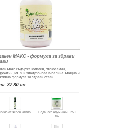
лакен МАКС - формула за здрави
ави
аген Макс съдържа колаген, глюкозамин,
дроитин, МСМ и хиалуронова киселина. Мощна и
ктивна формула за здрави стави....
а: 37.80 лв.
асло от черен кимион
Сода, без алуминий - 250
гр.