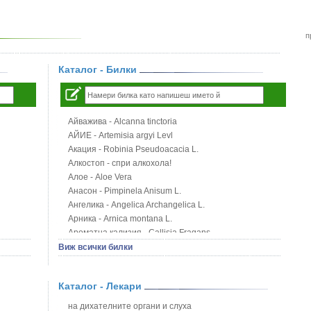
п
Каталог - Билки
Айважива - Alcanna tinctoria
АЙИЕ - Artemisia argyi Levl
Акация - Robinia Pseudoacacia L.
Алкостоп - спри алкохола!
Алое - Aloe Vera
Анасон - Pimpinela Anisum L.
Ангелика - Angelica Archangelica L.
Арника - Arnica montana L.
Ароматна кализия - Callisia Fragans
Арония - Sorbus melanocorpa
Виж всички билки
Бабини зъби - Tribulus terrestris
Билки за бани при хемороиди
Каталог - Лекари
Блатен аир - Acorus calamus L.
Блатен тъжник - Spirea ulmaria L.
на дихателните органи и слуха