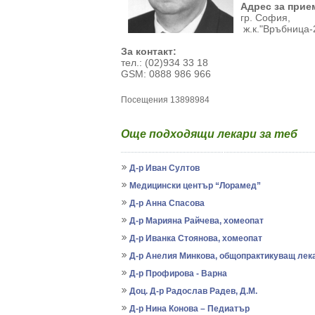
Адрес за прие
гр. София,
ж.к."Връбница-2"
За контакт:
тел.: (02)934 33 18
GSM: 0888 986 966
Посещения 13898984
Още подходящи лекари за теб
Д-р Иван Султов
Медицински център “Лорамед”
Д-р Анна Спасова
Д-р Марияна Райчева, хомеопат
Д-р Иванка Стоянова, хомеопат
Д-р Анелия Минкова, общопрактикуващ лек
Д-р Профирова - Варна
Доц. Д-р Радослав Радев, Д.М.
Д-р Нина Конова – Педиатър