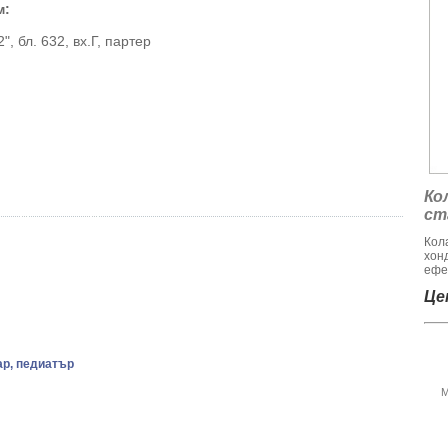
м:
, бл. 632, вх.Г, партер
Ко
ст
Кол
хон
ефе
Цен
ар, педиатър
М