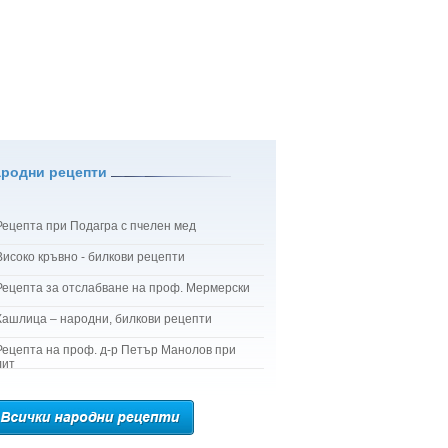
ародни рецепти
Рецепта при Подагра с пчелен мед
Високо кръвно - билкови рецепти
Рецепта за отслабване на проф. Мермерски
Кашлица – народни, билкови рецепти
Рецепта на проф. д-р Петър Манолов при
лит