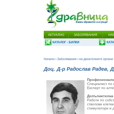
АКТУАЛНО
ЗАБОЛЯВАНИЯ
НА
КАТАЛОГ - БИЛКИ
КАТА
Начало
›
Заболявания
›
на дихателните органи 
Доц. Д-р Радослав Радев, Д
Професионалн
Специалист по 
Експерт по алт
Допълнителна
Работи по собс
стволови клетк
стимулатори и д