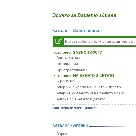
Всичко за Вашето здраве
Каталог - Заболявания
Категория:
ЗАВИСИМОСТИ
Алкохолизъм
Наркомании
Пристрастявания
Категория:
НА БЕБЕТО И ДЕТЕТО
Агресивност
Алергична хрема на бебето и детето
Алергия към белтъка на кравето мляко
Ангина при бебето и детето
Анемия при бебето и детето
Виж всички заболявания
Апетит - пълни деца
Аромотерапия и децата
Безапетитие при бебето и детето
Каталог - Аптеки
Бронхиална астма при бебето и детето
Варна
Бронхит и пневмония при деца