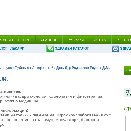
РОДНИ РЕЦЕПТИ
ХРАНЕНЕ
РУБРИКИ
ФОРУМ
КОНСУ
ЛОГ - ЛЕКАРИ
ЗДРАВЕН КАТАЛОГ
ЗДРА
и слуха
›
Рубеола
›
Лекар за теб
› Доц. Д-р Радослав Радев, Д.М.
З
.М.
а визитка:
клинична фармакология, хомеопатия и фитотерапия.
ернативна медицина.
Пр
 информация:
твени методики - лечение на широк кръг заболявания със
и по неоперативен път, имуномодулатори, биогенни
р.