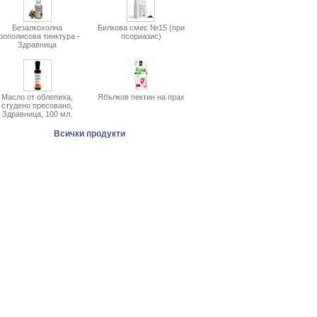
Безалкохолна
Билкова смес №15 (при
рополисова тинктура -
псориазис)
Здравница
Масло от облепиха,
Ябълков пектин на прах
студено пресовано,
Здравница, 100 мл.
Всички продукти