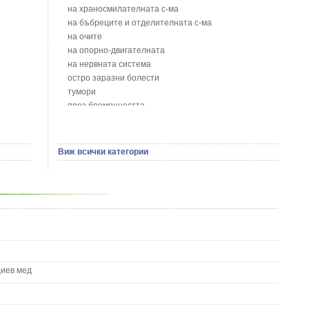
Блян
на храносмилателната с-ма
Бобови шушулки - Phaseolus Vulgaris L.
на бъбреците и отделителната с-ма
Божур - Paeonia Decora
на очите
Борови връхчета - Pinus sylvestris
на опорно-двигателната
Босилек - Ocimum Basillicum
на нервната система
Брей - Tamus Communis
остро заразни болести
Брош - Rubia tinctorum L.
тумори
Бръшлян - Hedera helix L.
през бременността
Бряст - Ulmus
на сърцето и кръвоносните съдове
Бушменски отровен храст - Acokanthera oppositifolia
на устната кухина
Бял имел - Viscum album L.
сексуални проблеми
Виж всички категории
Бял оман - Inula Helenium L.
на половите органи
Бял Равнец - Achillea Millefolium L.
зависимости
Бял трън - Silybum Marianum L.
на жлезите с вътрешна секреция
Бяла бреза - Betula pendula
паразитни болести
Бяла върба - Salix Аlba
на бебето и детето
Великденче - Veronica
на кожата и венерически
Ветрогон - Eryngium Campestre
други
Вечнозелен кипарис
Вишна - Prunus cerasus L.
циев мед
Водна детелина - Menyanthes trifoliata L.
Водно Пипериче - Polygonum Hydropiper L.
Волски език - Asplenium scolopendrium