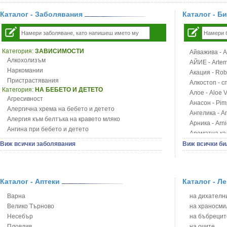
Каталог - Заболявания
Каталог - Б
Категория:
ЗАВИСИМОСТИ
Айважива - Al
Алкохолизъм
АЙИЕ - Artemi
Наркомании
Акация - Rob
Пристрастявания
Алкостоп - с
Категория:
НА БЕБЕТО И ДЕТЕТО
Алое - Aloe 
Агресивност
Анасон - Pim
Алергична хрема на бебето и детето
Ангелика - An
Алергия към белтъка на кравето мляко
Арника - Arn
Ангина при бебето и детето
Ароматна кал
Анемия при бебето и детето
Арония - So
Виж всички заболявания
Виж всички би
Апетит - пълни деца
Бабини зъби -
Аромотерапия и децата
Билки за ба
Безапетитие при бебето и детето
Блатен аир -
Бронхиална астма при бебето и детето
Каталог - Аптеки
Каталог - Л
Блатен тъжни
Бронхит и пневмония при деца
Блян
Варна
на дихателни
Варицела
Бобови шушул
Велико Търново
на храносми
Висока температура на бебето и детето
Божур - Paeo
Несебър
на бъбрецит
Възпаление на ушите на бебето и детето
Борови връхче
Пловдив
на очите