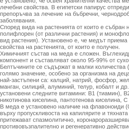
е установено, че освен хранителни качества м
лечебни свойства. В египетски папирус отпреди
препоръчва за лечение на бъбречни, чернодро
заболявания.
Според вида на растенията от които е събран 
полифлорен (от различни растения) и монофло
вид растения). Установено е, че медът приема
свойства на растенията, от които е получен.
Химичният състав на меда е сложен. Въглехид
компонент и съставляват около 95-99% от сухо
Белтъчините се съдържат в малки количества (
голямо значение, особено за организма на дец
най-застъпени са: калций, натрий, фосфор, жел
манган, силиций, алуминий, телур, кобалт и др
установени следните витамини: В1 (тиамин), В
никотинова киселина, пантотенова киселина, С
В меда е установено наличие на флавоноиди (0
върху пропускливоста на капилярите и тяхната 
притежават спазмолитично, коронароразширяв
противовъзпалително и регенеративно действи