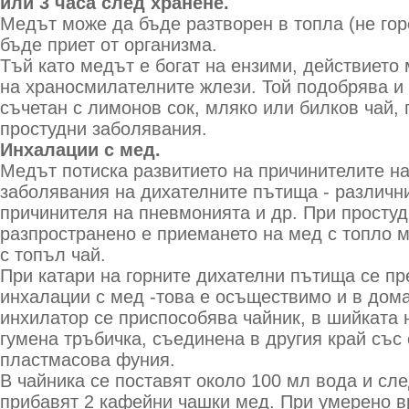
или 3 часа след хранене.
Медът може да бъде разтворен в топла (не гор
бъде приет от организма.
Тъй като медът е богат на ензими, действието
на храносмилателните жлези. Той подобрява и 
съчетан с лимонов сок, мляко или билков чай,
простудни заболявания.
Инхалации с мед.
Медът потиска развитието на причинителите на
заболявания на дихателните пътища - различн
причинителя на пневмонията и др. При просту
разпространено е приемането на мед с топло м
с топъл чай.
При катари на горните дихателни пътища се п
инхалации с мед -това е осъществимо и в дом
инхилатор се приспособява чайник, в шийката 
гумена тръбичка, съединена в другия край със
пластмасова фуния.
В чайника се поставят около 100 мл вода и сле
прибавят 2 кафейни чашки мед. При умерено вр