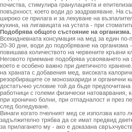
почиства, стимулира гранулацията и епителиза
повърхност, което води до заздравяване. На с
широко се прилага и за лекуване на възпалите
кухина, на лигавицата на устата - при стоматити
Подобрява общото състояние на организма.
Всекидневната консумация на мед за един по-
20-30 дни, води до подобряване на организма 
повишава количеството на червените кръвни кл
Неговото приемане подобрява усвояването на 
което е особено важно при диетичното хранене
на храната с добавения мед, високата калорич
резорбиращите се монозахариди и органични к
достатъчно условие той да бъде предпочитана 
работници с големи физически натоварвания, к
при хронично болни, при отпадналост и през п
след боледуване.
Винаги когато пчелният мед се използва като л
задължително трябва да се имат предвид двет
за прилагането му - ако е доказана свръхчувст