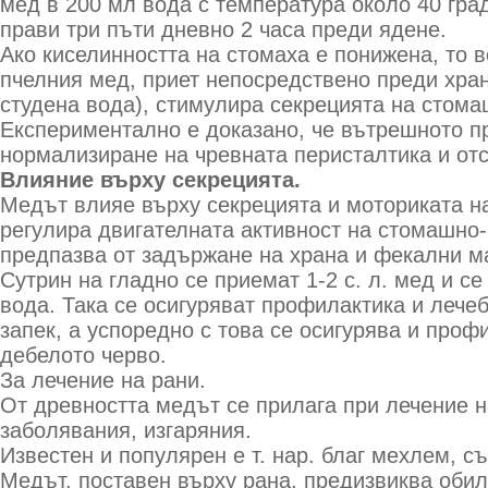
мед в 200 мл вода с температура около 40 гра
прави три пъти дневно 2 часа преди ядене.
Ако киселинността на стомаха е понижена, то 
пчелния мед, приет непосредствено преди хран
студена вода), стимулира секрецията на стома
Експериментално е доказано, че вътрешното п
нормализиране на чревната перисталтика и отс
Влияние върху секрецията.
Медът влияе върху секрецията и моториката на
регулира двигателната активност на стомашно-
предпазва от задържане на храна и фекални м
Сутрин на гладно се приемат 1-2 с. л. мед и с
вода. Така се осигуряват профилактика и лече
запек, а успоредно с това се осигурява и проф
дебелото черво.
За лечение на рани.
От древността медът се прилага при лечение н
заболявания, изгаряния.
Известен и популярен е т. нар. благ мехлем, 
Медът, поставен върху рана, предизвиква обил