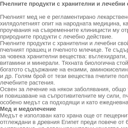
Пчелните продукти с хранителни и лечебни 
Пчелният мед не е регламентирано лекарствен
хилядолетният опит на народната медицина, ка
проучвания на съвременните клиницисти му от
природните продукти с лечебно действие.
Пчелните продукти с хранителни и лечебни сво
пчелният прашец и пчелното млечице. Те съдъ
за човека хранителни вещества: въглехидрати,
витамини и минерали. Тяхната биологична сто
богатото съдържание на ензими, аминокиселин
и др. Голям брой от тези вещества пчелите пол
лечебните растения.
Освен за лечение на някои заболявания, общо
и повишаване на съпротивителните му сили, пч
особено медът са подходящи и като ежедневна
Мед и медолечение
Медът е използван като храна още от пещернит
отглеждани в древния Египет преди повече от 