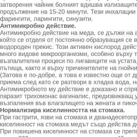
затворения чайник болният вдишва излизащите
продължение на 15-20 минути. Тези инхалации 
фарингити, ларингити, синузити.
Антимикробно действие.
Антимикробно действие на меда, се дължи на 
който се отделя от постоянно образуващия се 
водороден прекис. Този активен кислород дей
много видове микроорганизми, особено върху т
възпалителни процеси по лигавиците на устата
пътища, както и върху причинителите на гнойни
(Затова е по-добре, а това е известно още от 
приема след като се разтвори в хладка вода, н
Антимикробното му действие е доказано и спр
паразит трихомонас вагиналис, предизвикващ 
възпаления във влагалището на жената и пико
Нормализира киселинността на стомаха.
При гастрити, язви на стомаха и дванадесетоп
киселинност на стомаха медът също действа д
При повишена киселинност на стомаха се преп