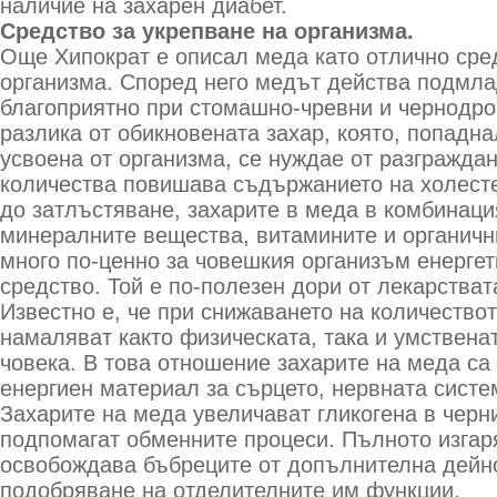
наличие на захарен диабет.
Средство за укрепване на организма.
Още Хипократ е описал меда като отлично сре
организма. Според него медът действа подмла
благоприятно при стомашно-чревни и чернодро
разлика от обикновената захар, която, попадна
усвоена от организма, се нуждае от разгражда
количества повишава съдържанието на холесте
до затлъстяване, захарите в меда в комбинаци
минералните вещества, витамините и органичн
много по-ценно за човешкия организъм енергет
средство. Той е по-полезен дори от лекарстват
Известно е, че при снижаването на количествот
намаляват както физическата, така и умствена
човека. В това отношение захарите на меда са
енергиен материал за сърцето, нервната систе
Захарите на меда увеличават гликогена в черни
подпомагат обменните процеси. Пълното изгар
освобождава бъбреците от допълнителна дейно
подобряване на отделителните им функции.