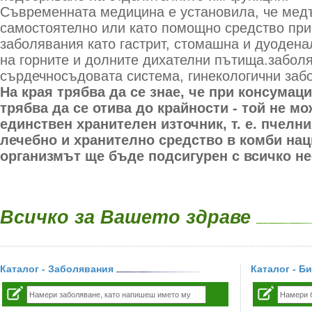
Съвременната медицина е установила, че медъ
самостоятелно или като помощно средство при
заболявания като гастрит, стомашна и дуодена
на горните и долните дихателни пътища.забол
сърдечносъдовата система, гинекологични заб
На края трябва да се знае, че при консумац
трябва да се отива до крайности - той не мо
единствен хранителен източник, т. е. пчелн
лечебно и хранително средство в комби наци
организмът ще бъде подсигурен с всичко н
Всичко за Вашето здраве
Каталог - Заболявания
Каталог - Б