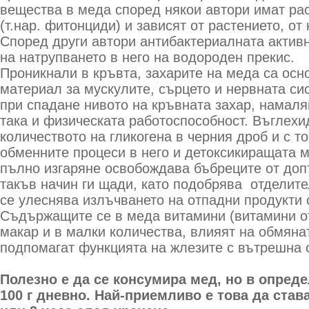
вещества в меда според някои автори имат ра
(т.нар. фитонциди) и зависят от растението, от
Според други автори антибактериалната актив
на натрупването в него на водороден прекис.
Проникнали в кръвта, захарите на меда са осн
материал за мускулите, сърцето и нервната сис
при спадане нивото на кръвната захар, намаля
така и физическата работоспособност. Въглехи
количеството на гликогена в черния дроб и с т
обменните процеси в него и детоксикиращата м
пълно изгаряне освобождава бъбреците от доп
такъв начин ги щади, като подобрява отделите
се улеснява излъчването на отпадни продукти 
Съдържащите се в меда витамини (витамини от г
макар и в малки количества, влияят на обмяна
подпомагат функцията на жлезите с вътрешна 
Полезно е да се консумира мед, но в опред
100 г дневно. Най-приемливо е това да став