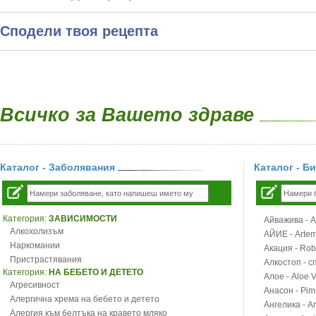
Сподели твоя рецепта
Всичко за Вашето здраве
Каталог - Заболявания
Каталог - Б
Категория:
ЗАВИСИМОСТИ
Айважива - Al
Алкохолизъм
АЙИЕ - Artemi
Наркомании
Акация - Rob
Пристрастявания
Алкостоп - с
Категория:
НА БЕБЕТО И ДЕТЕТО
Алое - Aloe 
Агресивност
Анасон - Pim
Алергична хрема на бебето и детето
Ангелика - An
Алергия към белтъка на кравето мляко