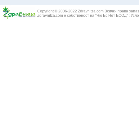
Златовръх - 
Болки в ушите
Змийски лапа
Бронхиектазии - разширение на бронхите
Copyright © 2006-2022 Zdravnitza.com Всички права запа
Змийско мляк
Бронхиолит
Zdravnitza.com е собственост на "Ню Ес Нет ЕООД" :
Усло
Зърнастец -
Бронхит
Иглика - Fl. 
Бронхопневмония
Изсипливче -
Възпаление на тъпанчето
Исиот - Zingib
Възпалено гърло
Исландски ли
Задавяне с чуждо тяло
Исоп - Hyssop
Кашлица
Калина - Vib
Кръвоизлив от носа
Калоферче -
Ларингит
Каменоломка 
Мениеров синдром
Камшик - Agr
Моноцитна ангина
Карамфил - E
Плеврит
Кафяво морск
Саркоидоза
Кисел трън - 
Сенна хрема
Клинавче /орл
Синуит
Коило - Stipa
Сърбеж в ушите
Комунига - Me
Трахеит
Коноп - Canna
Туберкулоза
Конски кесте
Фарингит
Копитник - A
Хрема
Коприва - Urt
Категория:
НА ЖЛЕЗИТЕ С ВЪТРЕШНА СЕКРЕЦИЯ