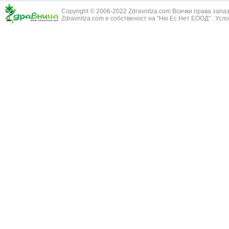
Зайча сянка -
Белодробна емболия и белодробен инфаркт
Copyright © 2006-2022 Zdravnitza.com Всички права запа
Здравец - Ge
Zdravnitza.com е собственост на "Ню Ес Нет ЕООД" :
Усло
Белодробна склероза
Златовръх - 
Болки в ушите
Змийски лапа
Бронхиектазии - разширение на бронхите
Змийско мляк
Бронхиолит
Зърнастец -
Бронхит
Иглика - Fl. 
Бронхопневмония
Изсипливче -
Възпаление на тъпанчето
Исиот - Zingib
Възпалено гърло
Исландски ли
Задавяне с чуждо тяло
Исоп - Hyssop
Кашлица
Калина - Vib
Кръвоизлив от носа
Калоферче -
Ларингит
Каменоломка 
Мениеров синдром
Камшик - Agr
Моноцитна ангина
Карамфил - E
Плеврит
Кафяво морск
Саркоидоза
Кисел трън - 
Сенна хрема
Клинавче /орл
Синуит
Коило - Stipa
Сърбеж в ушите
Комунига - Me
Трахеит
Коноп - Canna
Туберкулоза