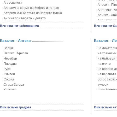
Агресивност
Анасон - Pim
Алергична хрема на бебето и детето
Ангелика - An
Алергия към белтъка на кравето мляко
Арника - Arn
Ангина при бебето и детето
Ароматна кал
Анемия при бебето и детето
Арония - So
Виж всички заболявания
Виж всички би
Апетит - пълни деца
Бабини зъби -
Аромотерапия и децата
Билки за ба
Безапетитие при бебето и детето
Каталог - Аптеки
Каталог - Л
Блатен аир -
Бронхиална астма при бебето и детето
Блатен тъжни
Варна
на дихателни
Бронхит и пневмония при деца
Блян
Велико Търново
на храносми
Варицела
Бобови шушул
Несебър
на бъбрецит
Висока температура на бебето и детето
Божур - Paeo
Пловдив
на очите
Възпаление на ушите на бебето и детето
Борови връхче
Русе
на опорно-д
Глисти
Босилек - Oc
Сливен
на нервната
Грижа за пъпа на новороденото
Брей - Tamu
София
остро зараз
Грип при бебето и детето
Брош - Rubia 
Стара Загора
тумори
Гърч
Бръшлян - He
Хасково
през бремен
Да отгледам и възпитам детето си
Бряст - Ulmu
Ямбол
на сърцето 
Детска церебрална парализа
Бушменски от
на устната к
Детски аутизъм
Бял имел - V
сексуални п
Детски диабет
Виж всички градове
Виж всички ка
Бял оман - I
на половите
Екземи при деца
Бял Равнец - 
зависимости