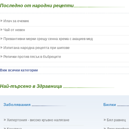
Епилепсия при деца
Бял трън - S
на жлезите 
Последно от народни рецепти
Жълтеница
Бяла бреза -
паразитни б
Запек на бебето и детето
Бяла върба -
на бебето и 
Заушка
Великденче -
Илач за ечемик
на кожата и
Имунизационен календар
Ветрогон - E
други
Кашлица при бебето и детето
Чай от невен
Вечнозелен 
Коклюш при бебето и детето
Вишна - Prun
Превантивни мерки срещу сенна хрема с акациев мед
Колики
Водна детелин
Менингит
Изпитана народна рецепта при шипове
Водно Пипери
Млечни зъби
Волски език 
Репички против пясък в бъбреците
Млечница
Врабчови чрев
Морбили
Вратига - Ta
Нощно напикаване - енуреза
Виж всички категории
Върбинка - Ve
Отит
Гинко Билоба
Отравяне
Гледичия - Gl
Най-търсено в Здравница
Плач
Глог - Crata
Подсичане
Глухарче - Ta
Проблеми в пикочните пътища и бъбреците
Гороцвет - Ad
Заболявания
Проблеми с очите на бебето и детето
Билки
Горчив пели
Разстройство - диария при бебето и детето
Градински чай
Рахит
Гръмотрън - 
Хипертония - високо кръвно налягане
Бял равнец
Рубеола
Дафинов лист 
Температура - висока