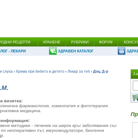
РОДНИ РЕЦЕПТИ
ХРАНЕНЕ
РУБРИКИ
ФОРУМ
КОНСУ
ЛОГ - ЛЕКАРИ
ЗДРАВЕН КАТАЛОГ
ЗДРА
и слуха
›
Хрема при бебето и детето
›
Лекар за теб
› Доц. Д-р
З
.М.
а визитка:
клинична фармакология, хомеопатия и фитотерапия.
ернативна медицина.
Пр
 информация:
твени методики - лечение на широк кръг заболявания със
и по неоперативен път, имуномодулатори, биогенни
р.