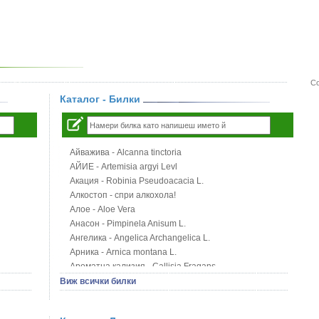
Со
Каталог - Билки
Айважива - Alcanna tinctoria
АЙИЕ - Artemisia argyi Levl
Акация - Robinia Pseudoacacia L.
Алкостоп - спри алкохола!
Алое - Aloe Vera
Анасон - Pimpinela Anisum L.
Ангелика - Angelica Archangelica L.
Арника - Arnica montana L.
Ароматна кализия - Callisia Fragans
Арония - Sorbus melanocorpa
Виж всички билки
Бабини зъби - Tribulus terrestris
Билки за бани при хемороиди