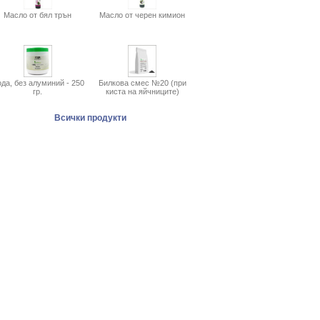
Масло от бял трън
Масло от черен кимион
да, без алуминий - 250
Билкова смес №20 (при
гр.
киста на яйчниците)
Всички продукти