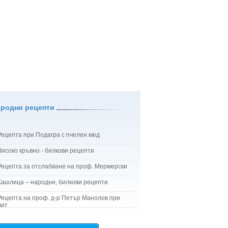
ародни рецепти
Рецепта при Подагра с пчелен мед
Високо кръвно - билкови рецепти
Рецепта за отслабване на проф. Мермерски
Кашлица – народни, билкови рецепти
Рецепта на проф. д-р Петър Манолов при
лит