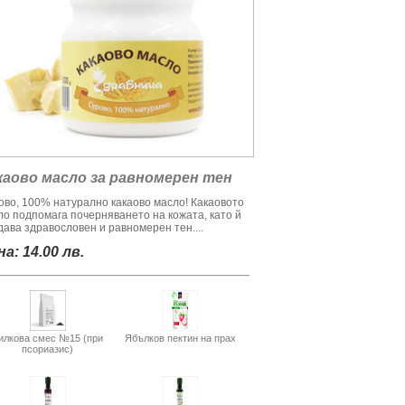
каово масло за равномерен тен
ово, 100% натурално какаово масло! Какаовото
ло подпомага почерняването на кожата, като й
дава здравословен и равномерен тен....
а: 14.00 лв.
илкова смес №15 (при
Ябълков пектин на прах
псориазис)