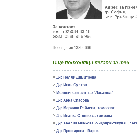
Адрес за прие
гр. София,
ж.к."Връбница-2"
За контакт:
тел.: (02)934 33 18
GSM: 0888 986 966
Посещения 13895666
Още подходящи лекари за теб
Д-р Нелли Димитрова
Д-р Иван Султов
Медицински център “Лорамед”
Д-р Анна Спасова
Д-р Марияна Райчева, хомеопат
Д-р Иванка Стоянова, хомеопат
Д-р Анелия Минкова, общопрактикуващ лек
Д-р Профирова - Варна