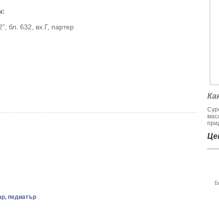
м:
, бл. 632, вх.Г, партер
Ка
Сур
мас
при
Цен
Б
ар, педиатър