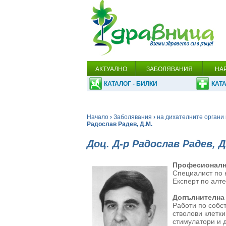
АКТУАЛНО
ЗАБОЛЯВАНИЯ
НА
КАТАЛОГ - БИЛКИ
КАТА
Начало
›
Заболявания
›
на дихателните органи 
Радослав Радев, Д.М.
Доц. Д-р Радослав Радев, Д
Професионалн
Специалист по 
Експерт по алт
Допълнителна
Работи по собс
стволови клетк
стимулатори и д