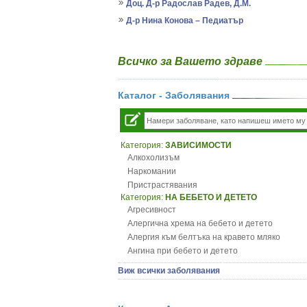
Доц. Д-р Радослав Радев, Д.М.
Д-р Нина Конова – Педиатър
Всичко за Вашето здраве
Каталог - Заболявания
Категория:
ЗАВИСИМОСТИ
Алкохолизъм
Наркомании
Пристрастявания
Категория:
НА БЕБЕТО И ДЕТЕТО
Агресивност
Алергична хрема на бебето и детето
Алергия към белтъка на кравето мляко
Ангина при бебето и детето
Анемия при бебето и детето
Виж всички заболявания
Апетит - пълни деца
Аромотерапия и децата
Безапетитие при бебето и детето