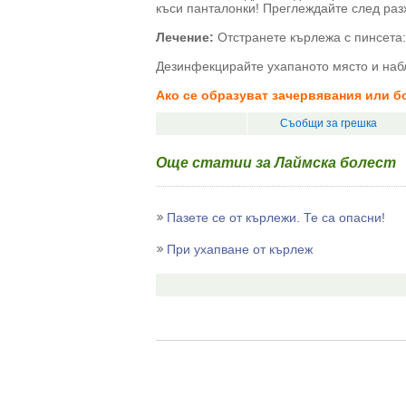
къси панталонки! Преглеждайте след разх
Лечение:
Отстранете кърлежа с пинсета:
Дезинфекцирайте ухапаното място и наб
Ако се образуват зачервявания или бо
Съобщи за грешка
Още статии за Лаймска болест
Пазете се от кърлежи. Те са опасни!
При ухапване от кърлеж