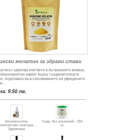
ински желатин за здрави стави
атинът укрепва клетките и вътрешните влакна,
 благоприятен ефект върху съединителната
ан, подпомага възстановяването на увредените
и....
а: 9.50 лв.
Безалкохолна
Сода, без алуминий - 250
рополисова тинктура -
гр.
Здравница