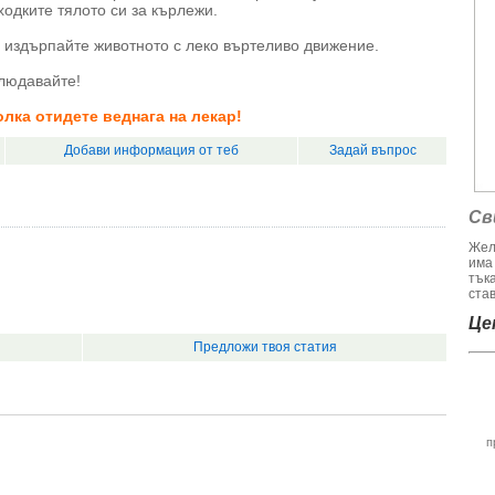
одките тялото си за кърлежи.
 издърпайте животното с леко въртеливо движение.
людавайте!
лка отидете веднага на лекар!
Добави информация от теб
Задай въпрос
Св
Жел
има
тък
став
Цен
Предложи твоя статия
п