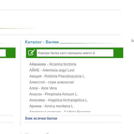
Б
Каталог - Билки
Айважива - Alcanna tinctoria
АЙИЕ - Artemisia argyi Levl
Акация - Robinia Pseudoacacia L.
Алкостоп - спри алкохола!
Алое - Aloe Vera
Анасон - Pimpinela Anisum L.
Ангелика - Angelica Archangelica L.
Арника - Arnica montana L.
Ароматна кализия - Callisia Fragans
Арония - Sorbus melanocorpa
Виж всички билки
Бабини зъби - Tribulus terrestris
Билки за бани при хемороиди