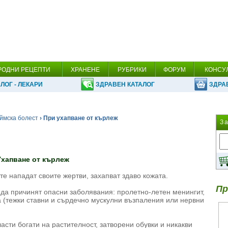
РОДНИ РЕЦЕПТИ
ХРАНЕНЕ
РУБРИКИ
ФОРУМ
КОНСУ
ЛОГ - ЛЕКАРИ
ЗДРАВЕН КАТАЛОГ
ЗДРА
ймска болест
› При ухапване от кърлеж
З
Ухапване от кърлеж
е нападат своите жертви, захапват здаво кожата.
Пр
 да причинят опасни заболявания: пролетно-летен менингит,
 (тежки ставни и сърдечно мускулни възпаления или нервни
асти богати на растителност, затворени обувки и никакви