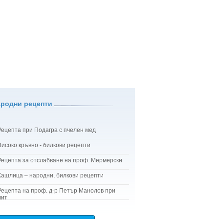
ародни рецепти
Рецепта при Подагра с пчелен мед
Високо кръвно - билкови рецепти
Рецепта за отслабване на проф. Мермерски
Кашлица – народни, билкови рецепти
Рецепта на проф. д-р Петър Манолов при
лит