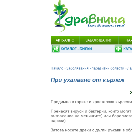
АКТУАЛНО
ЗАБОЛЯВАНИЯ
НА
КАТАЛОГ - БИЛКИ
КАТА
Начало
›
Заболявания
›
паразитни болести
›
Ла
При ухапване от кърлеж
Предимно в горите и храсталака кърлежит
Пренасят вируси и бактерии, които могат
възпаление на менингите) или борелиоза
парези).
Затова носете дрехи с дълги ръкави в обл