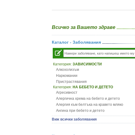
Всичко за Вашето здраве
Каталог - Заболявания
Категория:
ЗАВИСИМОСТИ
Алкохолизъм
Наркомании
Пристрастявания
Категория:
НА БЕБЕТО И ДЕТЕТО
Агресивност
Алергична хрема на бебето и детето
Алергия към белтъка на кравето мляко
Ангина при бебето и детето
Анемия при бебето и детето
Виж всички заболявания
Апетит - пълни деца
Аромотерапия и децата
Безапетитие при бебето и детето