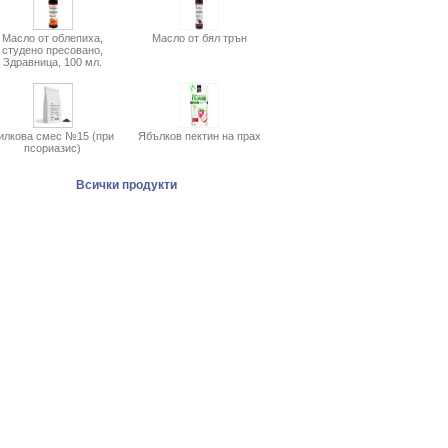
Масло от облепиха,
Масло от бял трън
студено пресовано,
Здравница, 100 мл.
илкова смес №15 (при
Ябълков пектин на прах
псориазис)
Всички продукти