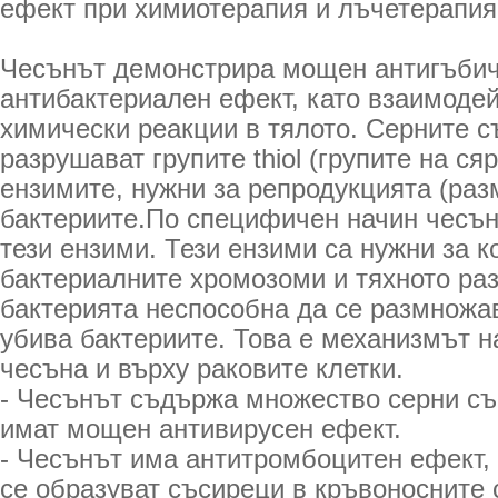
ефект при химиотерапия и лъчетерапия
Чесънът демонстрира мощен антигъбич
антибактериален ефект, като взаимоде
химически реакции в тялото. Серните 
разрушават групите thiol (групите на сяр
ензимите, нужни за репродукцията (раз
бактериите.По специфичен начин чесън
тези ензими. Тези ензими са нужни за к
бактериалните хромозоми и тяхното ра
бактерията неспособна да се размножа
убива бактериите. Това е механизмът н
чесъна и върху раковите клетки.
- Чесънът съдържа множество серни съ
имат мощен антивирусен ефект.
- Чесънът има антитромбоцитен ефект, т
се образуват съсиреци в кръвоносните 