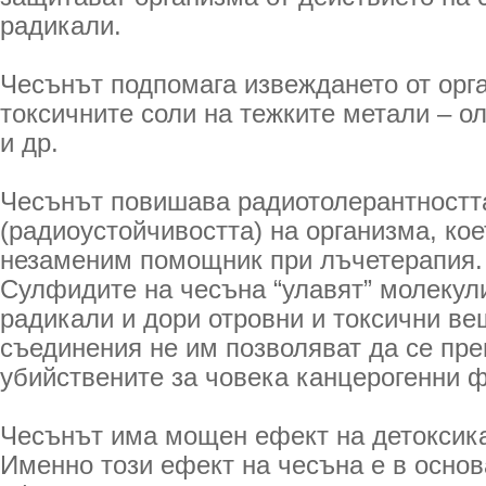
радикали.
Чесънът подпомага извеждането от орг
токсичните соли на тежките метали – о
и др.
Чесънът повишава радиотолерантностт
(радиоустойчивостта) на организма, кое
незаменим помощник при лъчетерапия.
Сулфидите на чесъна “улавят” молекул
радикали и дори отровни и токсични ве
съединения не им позволяват да се пре
убийствените за човека канцерогенни 
Чесънът има мощен ефект на детоксика
Именно този ефект на чесъна е в основ