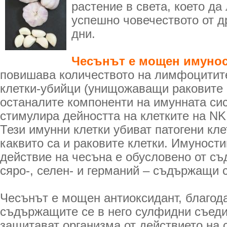
растение в света, което да
успешно човечеството от д
дни.
Чесънът е мощен имунос
повишава количеството на лимфоцитите
клетки-убийци (унищожаващи раковите 
останалите компоненти на имунната си
стимулира дейността на клетките на
Тези имунни клетки убиват патогени кле
каквито са и раковите клетки. Имунос
действие на чесъна е обусловено от съ
сяро-, селен- и германий – съдържащи 
Чесънът е мощен антиоксидант, благод
съдържащите се в него сулфидни съеди
защитават организма от действието на 