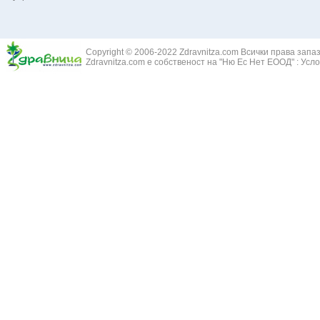
Белодробна емболия и белодробен инфаркт
Здравец - Ge
Белодробна склероза
Златовръх - 
Болки в ушите
Змийски лапа
Бронхиектазии - разширение на бронхите
Copyright © 2006-2022 Zdravnitza.com Всички права запа
Змийско мляк
Бронхиолит
Zdravnitza.com е собственост на "Ню Ес Нет ЕООД" :
Усло
Зърнастец -
Бронхит
Иглика - Fl. 
Бронхопневмония
Изсипливче -
Възпаление на тъпанчето
Исиот - Zingib
Възпалено гърло
Исландски ли
Задавяне с чуждо тяло
Исоп - Hyssop
Кашлица
Калина - Vib
Кръвоизлив от носа
Калоферче -
Ларингит
Каменоломка 
Мениеров синдром
Камшик - Agr
Моноцитна ангина
Карамфил - E
Плеврит
Кафяво морск
Саркоидоза
Кисел трън - 
Сенна хрема
Клинавче /орл
Синуит
Коило - Stipa
Сърбеж в ушите
Комунига - Me
Трахеит
Коноп - Canna
Туберкулоза
Конски кесте
Фарингит