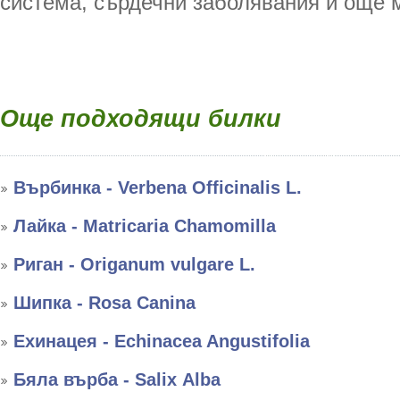
система, сърдечни заболявания и още м
Още подходящи билки
Върбинка - Verbena Officinalis L.
Лайка - Matricaria Chamomilla
Риган - Оriganum vulgare L.
Шипка - Rosa Canina
Ехинацея - Echinacea Angustifolia
Бяла върба - Salix Аlba