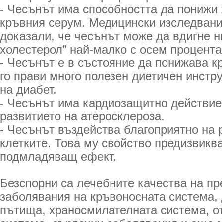
- Чесънът има способността да понижи 
кръвния серум. Медицински изследвани
доказали, че чесънът може да вдигне н
холестерол” най-малко с осем процента
- Чесънът е в състояние да понижава кр
го прави много полезен диетичен инстр
на диабет.
- Чесънът има кардиозащитно действие
развитието на атеросклероза.
- Чесънът въздейства благоприятно на 
клетките. Това му свойство предизвикв
подмладяващ ефект.
Безспорни са лечебните качества на пр
заболявания на кръвоносната система,
пътища, храносмилателната система, о