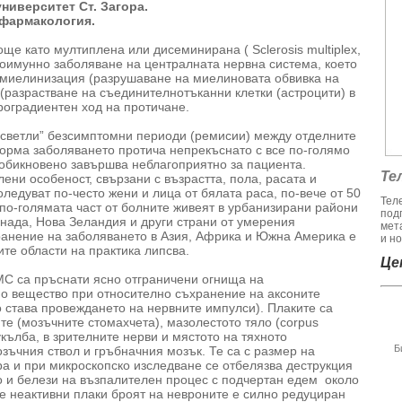
ниверситет Ст. Загора.
 фармакология.
ще като мултиплена или дисеминирана ( Sclerosis multiplex,
втоимунно заболяване на централната нервна система, което
демиелинизация (разрушаване на миелиновата обвивка на
 (разрастване на съединителнотъканни клетки (астроцити) в
роградиентен ход на протичане.
„светли” безсимптомни периоди (ремисии) между отделните
орма заболяването протича непрекъснато с все по-голямо
обикновено завършва неблагоприятно за пациента.
Те
ни особеност, свързани с възрастта, пола, расата и
едуват по-често жени и лица от бялата раса, по-вече от 50
Тел
 по-голямата част от болните живеят в урбанизирани райони
под
нада, Нова Зеландия и други страни от умерения
мет
ранение на заболяването в Азия, Африка и Южна Америка е
и но
ите области на практика липсва.
Цен
МС са пръснати ясно отграничени огнища на
но вещество при относително съхранение на аксоните
о става провеждането на нервните импулси). Плаките са
е (мозъчните стомахчета), мазолестото тяло (corpus
кълба, в зрителните нерви и мястото на тяхното
Б
озъчния ствол и гръбначния мозък. Те са с размер на
а и при микроскопско изследване се отбелязва деструкция
то и белези на възпалителен процес с подчертан едем около
е неактивни плаки броят на невроните е силно редуциран