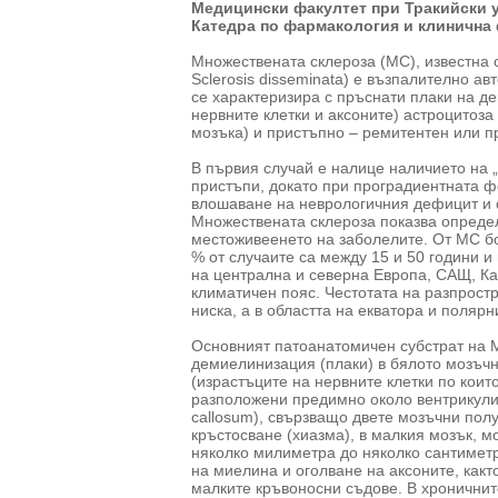
Медицински факултет при Тракийски у
Катедра по фармакология и клинична
Множествената склероза (МС), известна о
Sclerosis disseminata) e възпалително а
се характеризира с пръснати плаки на 
нервните клетки и аксоните) астроцитоза
мозъка) и пристъпно – ремитентен или п
В първия случай е налице наличието на 
пристъпи, докато при проградиентната ф
влошаване на неврологичния дефицит и 
Множествената склероза показва определе
местоживеенето на заболелите. От МС бол
% от случаите са между 15 и 50 години и
на централна и северна Европа, САЩ, Ка
климатичен пояс. Честотата на разпрост
ниска, а в областта на екватора и полярн
Основният патоанатомичен субстрат на 
демиелинизация (плаки) в бялото мозъч
(израстъците на нервните клетки по коит
разположени предимно около вентрикулит
callosum), свързващо двете мозъчни полу
кръстосване (хиазма), в малкия мозък, м
няколко милиметра до няколко сантиметр
на миелина и оголване на аксоните, как
малките кръвоносни съдове. В хроничнит