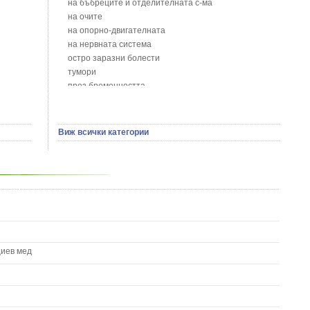
на бъбреците и отделителната с-ма
Божур - Paeonia Decora
на очите
Борови връхчета - Pinus sylvestris
на опорно-двигателната
Босилек - Ocimum Basillicum
на нервната система
Брей - Tamus Communis
остро заразни болести
Брош - Rubia tinctorum L.
тумори
Бръшлян - Hedera helix L.
през бременността
Бряст - Ulmus
на сърцето и кръвоносните съдове
Бушменски отровен храст - Acokanthera oppositifolia
на устната кухина
Бял имел - Viscum album L.
сексуални проблеми
Виж всички категории
Бял оман - Inula Helenium L.
на половите органи
Бял Равнец - Achillea Millefolium L.
зависимости
Бял трън - Silybum Marianum L.
на жлезите с вътрешна секреция
Бяла бреза - Betula pendula
паразитни болести
Бяла върба - Salix Аlba
на бебето и детето
Великденче - Veronica
на кожата и венерически
Ветрогон - Eryngium Campestre
други
Вечнозелен кипарис
Вишна - Prunus cerasus L.
циев мед
Водна детелина - Menyanthes trifoliata L.
Водно Пипериче - Polygonum Hydropiper L.
Волски език - Asplenium scolopendrium
Врабчови чревца - Stellaria media L.