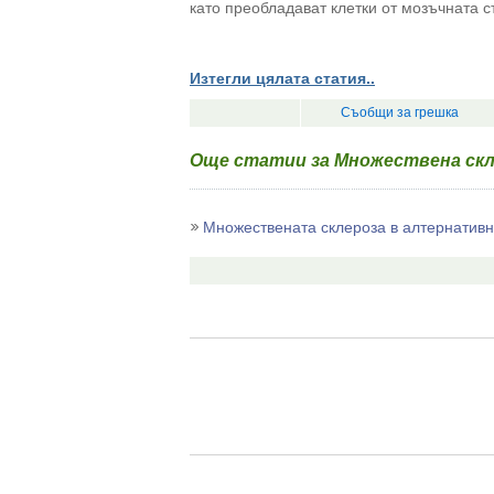
като преобладават клетки от мозъчната с
Изтегли цялата статия..
Съобщи за грешка
Още статии за Множествена скл
Множествената склероза в алтернатив