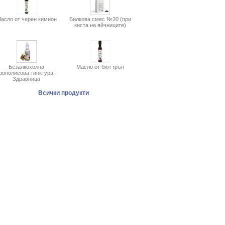
асло от черен кимион
Билкова смес №20 (при
киста на яйчниците)
Безалкохолна
Масло от бял трън
рополисова тинктура -
Здравница
Всички продукти