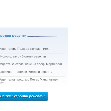
ародни рецепти
Рецепта при Подагра с пчелен мед
Високо кръвно - билкови рецепти
Рецепта за отслабване на проф. Мермерски
Кашлица – народни, билкови рецепти
Рецепта на проф. д-р Петър Манолов при
лит