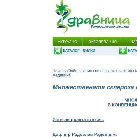
АКТУАЛНО
ЗАБОЛЯВАНИЯ
НА
КАТАЛОГ - БИЛКИ
КАТА
Начало
›
Заболявания
›
на нервната система
›
медицина
Множествената склероза 
МНОЖ
В КОНВЕНЦИ
Изтегли цялата статия..
Доц. д-р Радослав Радев д.м.