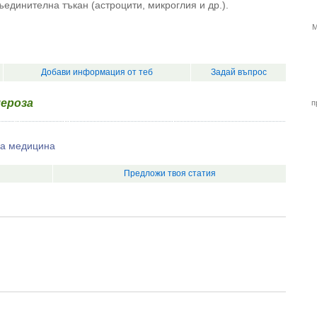
ъединителна тъкан (астроцити, микроглия и др.).
М
Добави информация от теб
Задай въпрос
ероза
п
на медицина
Предложи твоя статия