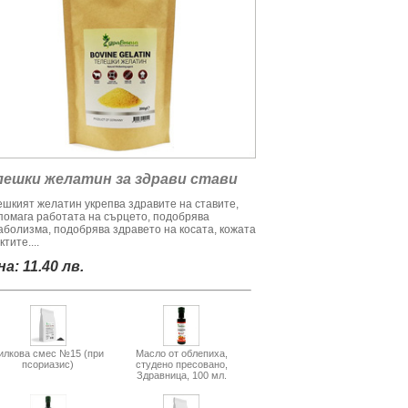
лешки желатин за здрави стави
ешкият желатин укрепва здравите на ставите,
помага работата на сърцето, подобрява
аболизма, подобрява здравето на косата, кожата
ктите....
а: 11.40 лв.
илкова смес №15 (при
Масло от облепиха,
псориазис)
студено пресовано,
Здравница, 100 мл.