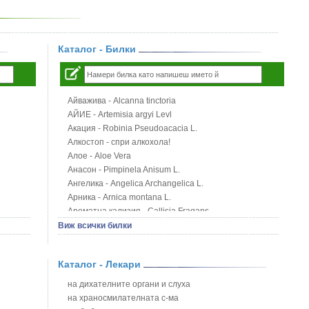
Каталог - Билки
Айважива - Alcanna tinctoria
АЙИЕ - Artemisia argyi Levl
Акация - Robinia Pseudoacacia L.
Алкостоп - спри алкохола!
Алое - Aloe Vera
Анасон - Pimpinela Anisum L.
Ангелика - Angelica Archangelica L.
Арника - Arnica montana L.
Ароматна кализия - Callisia Fragans
Арония - Sorbus melanocorpa
Виж всички билки
Бабини зъби - Tribulus terrestris
Билки за бани при хемороиди
Каталог - Лекари
Блатен аир - Acorus calamus L.
Блатен тъжник - Spirea ulmaria L.
на дихателните органи и слуха
Блян
на храносмилателната с-ма
Бобови шушулки - Phaseolus Vulgaris L.