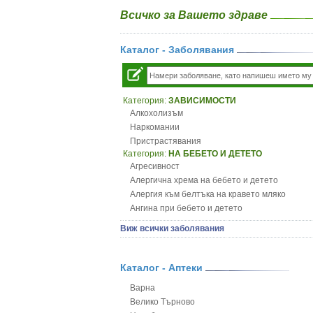
Всичко за Вашето здраве
Каталог - Заболявания
Категория:
ЗАВИСИМОСТИ
Алкохолизъм
Наркомании
Пристрастявания
Категория:
НА БЕБЕТО И ДЕТЕТО
Агресивност
Алергична хрема на бебето и детето
Алергия към белтъка на кравето мляко
Ангина при бебето и детето
Анемия при бебето и детето
Виж всички заболявания
Апетит - пълни деца
Аромотерапия и децата
Безапетитие при бебето и детето
Каталог - Аптеки
Бронхиална астма при бебето и детето
Варна
Бронхит и пневмония при деца
Велико Търново
Варицела