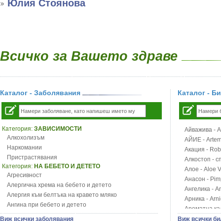
Юлия Стоянова
Всичко за Вашето здраве
Каталог - Заболявания
Каталог - Б
Категория:
ЗАВИСИМОСТИ
Айважива - Al
Алкохолизъм
АЙИЕ - Artemi
Наркомании
Акация - Rob
Пристрастявания
Алкостоп - с
Категория:
НА БЕБЕТО И ДЕТЕТО
Алое - Aloe 
Агресивност
Анасон - Pim
Алергична хрема на бебето и детето
Ангелика - An
Алергия към белтъка на кравето мляко
Арника - Arn
Ангина при бебето и детето
Ароматна кал
Анемия при бебето и детето
Арония - So
Виж всички заболявания
Виж всички би