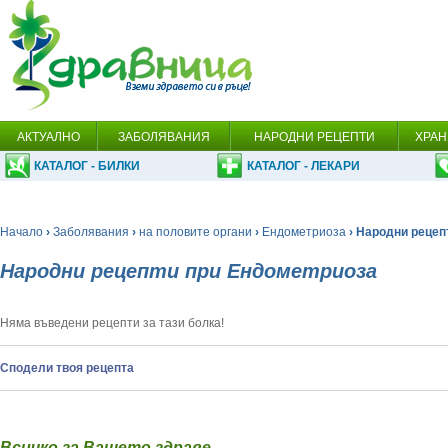
АКТУАЛНО
ЗАБОЛЯВАНИЯ
НАРОДНИ РЕЦЕПТИ
ХРАН
КАТАЛОГ - БИЛКИ
КАТАЛОГ - ЛЕКАРИ
Начало
›
Заболявания
›
на половите органи
›
Ендометриоза
› Народни рецеп
Народни рецепти при Ендометриоза
Няма въведени рецепти за тази болка!
Сподели твоя рецепта
Всичко за Вашето здраве