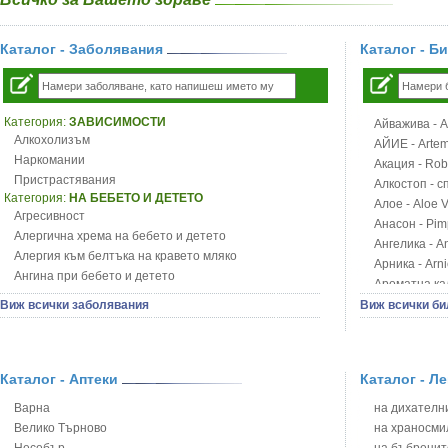
Каталог - Заболявания
Каталог - Б
Категория:
ЗАВИСИМОСТИ
Айважива - Al
Алкохолизъм
АЙИЕ - Artemi
Наркомании
Акация - Rob
Пристрастявания
Алкостоп - с
Категория:
НА БЕБЕТО И ДЕТЕТО
Алое - Aloe 
Агресивност
Анасон - Pim
Алергична хрема на бебето и детето
Ангелика - An
Алергия към белтъка на кравето мляко
Арника - Arn
Ангина при бебето и детето
Ароматна кал
Анемия при бебето и детето
Арония - So
Виж всички заболявания
Виж всички би
Апетит - пълни деца
Бабини зъби -
Аромотерапия и децата
Билки за ба
Безапетитие при бебето и детето
Блатен аир -
Бронхиална астма при бебето и детето
Каталог - Аптеки
Каталог - Л
Блатен тъжни
Бронхит и пневмония при деца
Блян
Варна
на дихателни
Варицела
Бобови шушул
Велико Търново
на храносми
Висока температура на бебето и детето
Божур - Paeo