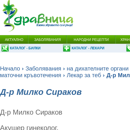
АКТУАЛНО
ЗАБОЛЯВАНИЯ
НАРОДНИ РЕЦЕПТИ
ХРАН
КАТАЛОГ - БИЛКИ
КАТАЛОГ - ЛЕКАРИ
Начало
›
Заболявания
›
на дихателните органи
маточни кръвотечения
›
Лекар за теб
› Д-р Мил
Д-р Милко Сираков
Д-р Милко Сираков
Акушер гинеколог.