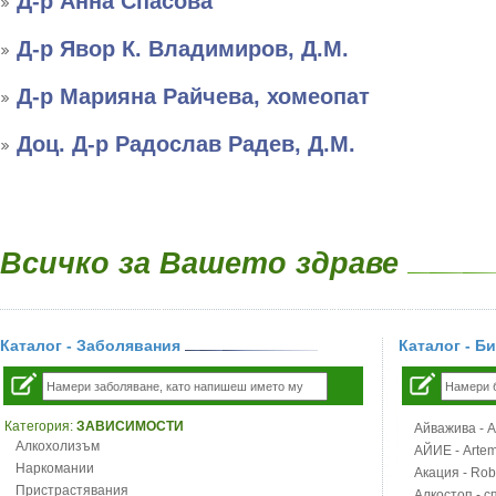
Д-р Анна Спасова
Д-р Явор К. Владимиров, Д.М.
Д-р Марияна Райчева, хомеопат
Доц. Д-р Радослав Радев, Д.М.
Всичко за Вашето здраве
Каталог - Заболявания
Каталог - Б
Категория:
ЗАВИСИМОСТИ
Айважива - Al
Алкохолизъм
АЙИЕ - Artemi
Наркомании
Акация - Rob
Пристрастявания
Алкостоп - с