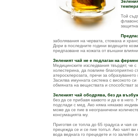
Зеления
темпера
Той съд
флавоно
защитна
Предпа
заболявания на червата, стомаха и хран
Дори в последните години водещите козм
предпазване на кожата от външни влияни
Зеленият чай не е подлаган на ферме
Медицинските изследвания твърдят, че с
холестерина, да повлияе благоприятно с
атеросклерозата, пречи за образуването 
Засилва имунната система с високото си
обмяната на веществата и способстват з
Зеленият чай ободрява, без да възбу
без да се прибавя каквото и да е в него.
подслади с мед. Ако няма някакво индиви
може да се пие в неограничени количест
консумацията му.
Приготвя се топла до 65 градуса и чая се
прецежда се и се пие топъл. Ако чаят ви 
вода веднага го прецедете и го залейте 