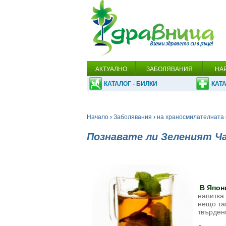
АКТУАЛНО
ЗАБОЛЯВАНИЯ
НА
КАТАЛОГ - БИЛКИ
КАТА
Начало
›
Заболявания
›
на храносмилателната 
Познавате ли Зеленият Ч
В Япони
напитка
нещо так
твърде