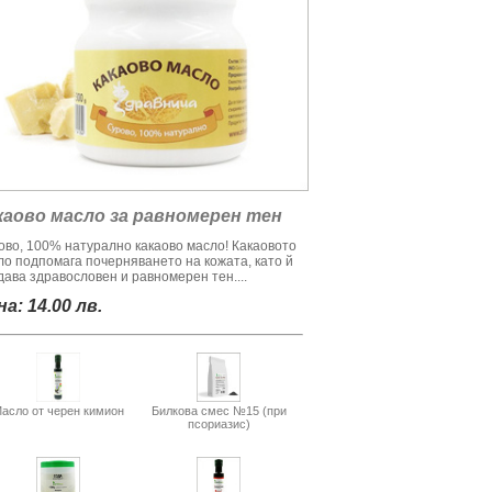
каово масло за равномерен тен
ово, 100% натурално какаово масло! Какаовото
ло подпомага почерняването на кожата, като й
дава здравословен и равномерен тен....
а: 14.00 лв.
асло от черен кимион
Билкова смес №15 (при
псориазис)