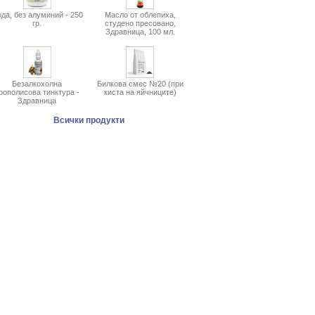
да, без алуминий - 250
Масло от облепиха,
гр.
студено пресовано,
Здравница, 100 мл.
Безалкохолна
Билкова смес №20 (при
рополисова тинктура -
киста на яйчниците)
Здравница
Всички продукти