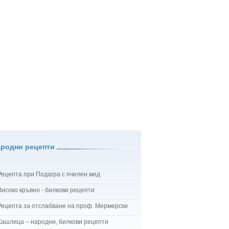
ародни рецепти
Рецепта при Подагра с пчелен мед
Високо кръвно - билкови рецепти
Рецепта за отслабване на проф. Мермерски
Кашлица – народни, билкови рецепти