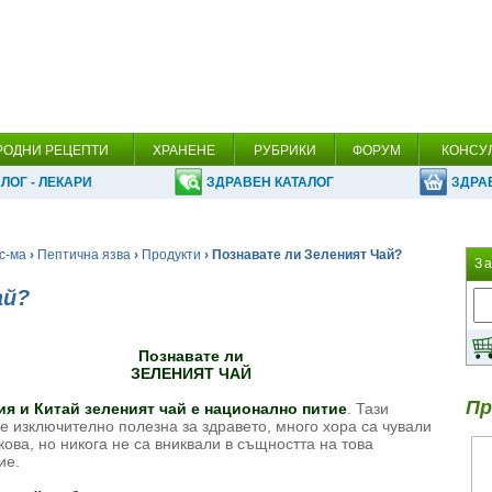
РОДНИ РЕЦЕПТИ
ХРАНЕНЕ
РУБРИКИ
ФОРУМ
КОНСУ
ЛОГ - ЛЕКАРИ
ЗДРАВЕН КАТАЛОГ
ЗДРА
с-ма
›
Пептична язва
›
Продукти
› Познавате ли Зеленият Чай?
З
ай?
Познавате ли
ЗЕЛЕНИЯТ ЧАЙ
Пр
я и Китай зеленият чай е национално питие
. Тази
 е изключително полезна за здравето, много хора са чували
ова, но никога не са вниквали в същността на това
ние.