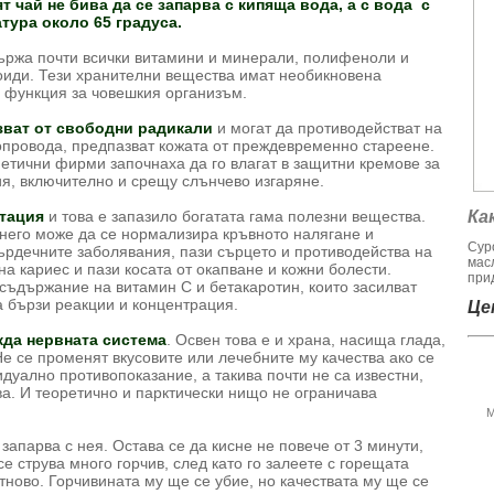
т чай не бива да се запарва с кипяща вода, а с вода с
тура около 65 градуса.
ържа почти всички витамини и минерали, полифеноли и
иди. Тези хранителни вещества имат необикновена
 функция за човешкия организъм.
зват от свободни радикали
и могат да противодействат на
опровода, предпазват кожата от преждевременно стареене.
етични фирми започнаха да го влагат в защитни кремове за
я, включително и срещу слънчево изгаряне.
нтация
и това е запазило богатата гама полезни вещества.
Ка
 него може да се нормализира кръвното налягане и
Сур
ърдечните заболявания, пази сърцето и противодейства на
мас
на кариес и пази косата от окапване и кожни болести.
при
 съдържание на витамин С и бетакаротин, които засилват
а бързи реакции и концентрация.
Цен
жда нервната система
. Освен това е и храна, насища глада,
 Не се променят вкусовите или лечебните му качества ако се
дуално противопоказание, а такива почти не са известни,
ва. И теоретично и парктически нищо не ограничава
М
 запарва с нея. Остава се да кисне не повече от 3 минути,
се струва много горчив, след като го залеете с горещата
отново. Горчивината му ще се убие, но качествата му ще се