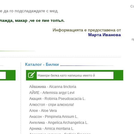
Со
же да го подсладаждате с мед.
ажда, макар ,че се пие топъл.
Информацията е предоставена от
Марта Иванова
п
Каталог - Билки
Айважива - Alcanna tinctoria
АЙИЕ - Artemisia argyi Levl
Акация - Robinia Pseudoacacia L.
Алкостоп - спри алкохола!
Алое - Aloe Vera
Анасон - Pimpinela Anisum L.
Ангелика - Angelica Archangelica L.
Арника - Arnica montana L.