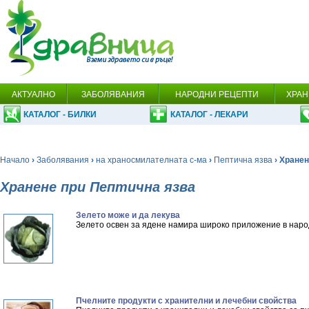
АКТУАЛНО
ЗАБОЛЯВАНИЯ
НАРОДНИ РЕЦЕПТИ
ХРАН
КАТАЛОГ - БИЛКИ
КАТАЛОГ - ЛЕКАРИ
Начало
›
Заболявания
›
на храносмилателната с-ма
›
Пептична язва
› Хране
Хранене при Пептична язва
Зелето може и да лекува
Зелето освен за ядене намира широко приложение в наро
Пчелните продукти с хранителни и лечебни свойства