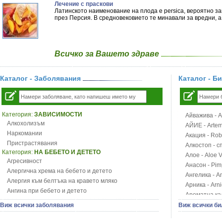
Лечение с праскови
Латинското наименование на плода е persica, вероятно з
през Персия. В средновековието те минавали за вредни, а
Всичко за Вашето здраве
Каталог - Заболявания
Каталог - Б
Категория:
ЗАВИСИМОСТИ
Айважива - Al
Алкохолизъм
АЙИЕ - Artemi
Наркомании
Акация - Rob
Пристрастявания
Алкостоп - с
Категория:
НА БЕБЕТО И ДЕТЕТО
Алое - Aloe 
Агресивност
Анасон - Pim
Алергична хрема на бебето и детето
Ангелика - An
Алергия към белтъка на кравето мляко
Арника - Arn
Ангина при бебето и детето
Ароматна кал
Анемия при бебето и детето
Арония - So
Виж всички заболявания
Виж всички би
Апетит - пълни деца
Бабини зъби -
Аромотерапия и децата