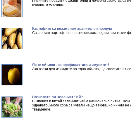
Пчелните продукти с хранителни и лечебни свойства са п
пчелното млечице.
Картофите са незаменим хранителен продукт
Свареният картоф не е противопозакен дори при тежки ф
Яжте ябълки - за профилактика и имунитет!
Ако всеки ден изяждате по една ябълка, ще спестите от ле
Познавате ли Зеленият Чай?
В Япония и Китай зеленият чай е национално питие. Тази
здравето, много хора са чували нещо такова, но никога не
твърдение.