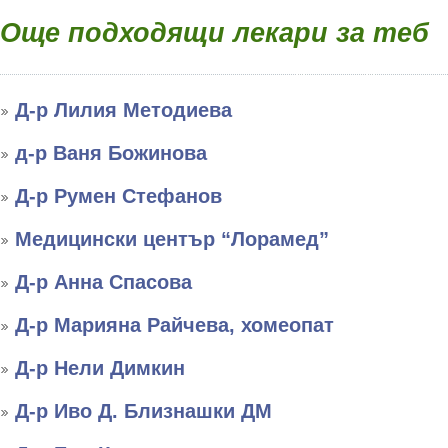
Още подходящи лекари за теб
Д-р Лилия Методиева
д-р Ваня Божинова
Д-р Румен Стефанов
Медицински център “Лорамед”
Д-р Анна Спасова
Д-р Марияна Райчева, хомеопат
Д-р Нели Димкин
Д-р Иво Д. Близнашки ДМ