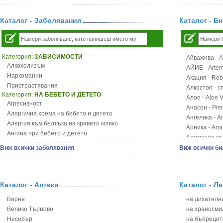
Каталог - Заболявания
Каталог - Б
Категория:
ЗАВИСИМОСТИ
Айважива - Al
Алкохолизъм
АЙИЕ - Artemi
Наркомании
Акация - Rob
Пристрастявания
Алкостоп - с
Категория:
НА БЕБЕТО И ДЕТЕТО
Алое - Aloe 
Агресивност
Анасон - Pim
Алергична хрема на бебето и детето
Ангелика - An
Алергия към белтъка на кравето мляко
Арника - Arn
Ангина при бебето и детето
Ароматна кал
Анемия при бебето и детето
Арония - So
Виж всички заболявания
Виж всички би
Апетит - пълни деца
Бабини зъби -
Аромотерапия и децата
Билки за ба
Безапетитие при бебето и детето
Блатен аир -
Бронхиална астма при бебето и детето
Каталог - Аптеки
Каталог - Л
Блатен тъжни
Бронхит и пневмония при деца
Блян
Варна
на дихателни
Варицела
Бобови шушул
Велико Търново
на храносми
Висока температура на бебето и детето
Божур - Paeo
Несебър
на бъбрецит