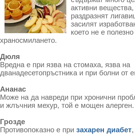
активни вещества,
раздразнят лигави
засилят изработва
което не е полезно
храносмилането.
Дюля
Вредна е при язва на стомаха, язва на
дванадесетопръстника и при болни от е
Ананас
Може на да навреди при хронични проб
и жлъчния мехур, той е мощен алерген.
Грозде
Противопоказно е при
захарен диабет