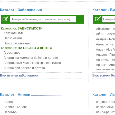
Каталог - Заболявания
Каталог - Б
Категория:
ЗАВИСИМОСТИ
Айважива - Al
Алкохолизъм
АЙИЕ - Artemi
Наркомании
Акация - Rob
Пристрастявания
Алкостоп - с
Категория:
НА БЕБЕТО И ДЕТЕТО
Алое - Aloe 
Агресивност
Анасон - Pim
Алергична хрема на бебето и детето
Ангелика - An
Алергия към белтъка на кравето мляко
Арника - Arn
Ангина при бебето и детето
Ароматна кал
Анемия при бебето и детето
Арония - So
Виж всички заболявания
Виж всички би
Апетит - пълни деца
Бабини зъби -
Аромотерапия и децата
Билки за ба
Безапетитие при бебето и детето
Блатен аир -
Бронхиална астма при бебето и детето
Каталог - Аптеки
Каталог - Л
Блатен тъжни
Бронхит и пневмония при деца
Блян
Варна
на дихателни
Варицела
Бобови шушул
Велико Търново
на храносми
Висока температура на бебето и детето
Божур - Paeo
Несебър
на бъбрецит
Възпаление на ушите на бебето и детето