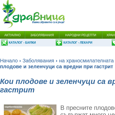
АКТУАЛНО
ЗАБОЛЯВАНИЯ
НАРОДНИ РЕЦЕПТИ
ХРАН
КАТАЛОГ - БИЛКИ
КАТАЛОГ - ЛЕКАРИ
Начало
›
Заболявания
›
на храносмилателната
плодове и зеленчуци са вредни при гастрит
Кои плодове и зеленчуци са в
гастрит
В пресните плодов
съдържат много це