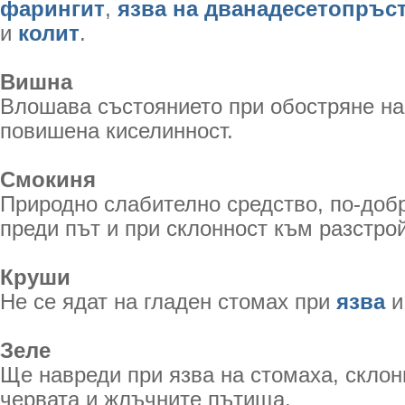
фарингит
,
язва на дванадесетопръс
и
колит
.
Вишна
Влошава състоянието при обостряне н
повишена киселинност.
Смокиня
Природно слабително средство, по-добр
преди път и при склонност към разстрой
Круши
Не се ядат на гладен стомах при
язва
Зеле
Ще навреди при язва на стомаха, склон
червата и жлъчните пътища.