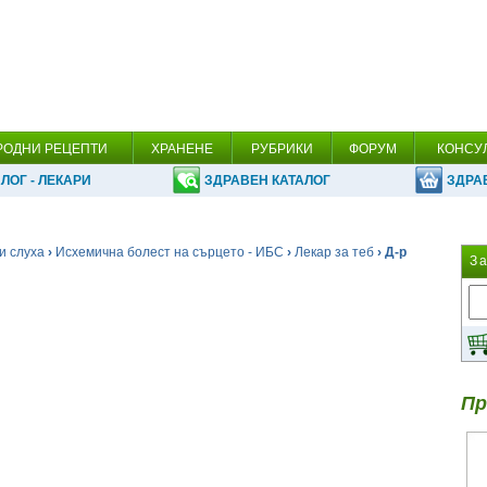
РОДНИ РЕЦЕПТИ
ХРАНЕНЕ
РУБРИКИ
ФОРУМ
КОНСУ
ЛОГ - ЛЕКАРИ
ЗДРАВЕН КАТАЛОГ
ЗДРА
и слуха
›
Исхемична болест на сърцето - ИБС
›
Лекар за теб
› Д-р
З
.
Пр