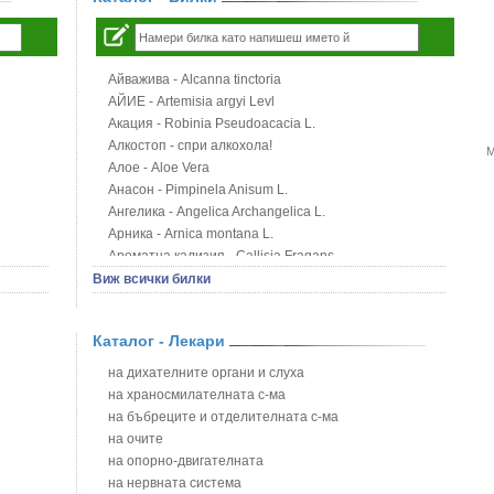
Айважива - Alcanna tinctoria
АЙИЕ - Artemisia argyi Levl
Акация - Robinia Pseudoacacia L.
Алкостоп - спри алкохола!
М
Алое - Aloe Vera
Анасон - Pimpinela Anisum L.
Ангелика - Angelica Archangelica L.
Арника - Arnica montana L.
Ароматна кализия - Callisia Fragans
Арония - Sorbus melanocorpa
Виж всички билки
Бабини зъби - Tribulus terrestris
Билки за бани при хемороиди
Каталог - Лекари
Блатен аир - Acorus calamus L.
Блатен тъжник - Spirea ulmaria L.
на дихателните органи и слуха
Блян
на храносмилателната с-ма
Бобови шушулки - Phaseolus Vulgaris L.
на бъбреците и отделителната с-ма
Божур - Paeonia Decora
на очите
Борови връхчета - Pinus sylvestris
на опорно-двигателната
Босилек - Ocimum Basillicum
на нервната система