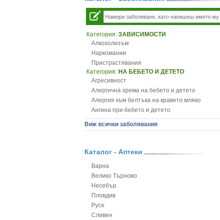
Категория:
ЗАВИСИМОСТИ
Алкохолизъм
Наркомании
Пристрастявания
Категория:
НА БЕБЕТО И ДЕТЕТО
Агресивност
Алергична хрема на бебето и детето
Алергия към белтъка на кравето мляко
Ангина при бебето и детето
Анемия при бебето и детето
Виж всички заболявания
Апетит - пълни деца
Аромотерапия и децата
Безапетитие при бебето и детето
Каталог - Аптеки
Бронхиална астма при бебето и детето
Варна
Бронхит и пневмония при деца
Велико Търново
Варицела
Несебър
Висока температура на бебето и детето
Пловдив
Възпаление на ушите на бебето и детето
Русе
Глисти
Сливен
Грижа за пъпа на новороденото