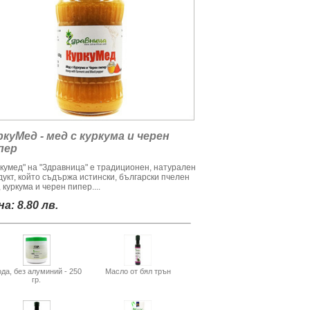
ркуМед - мед с куркума и черен
пер
ркумед" на "Здравница" е традиционен, натурален
дукт, който съдържа истински, български пчелен
 куркума и черен пипер....
а: 8.80 лв.
да, без алуминий - 250
Масло от бял трън
гр.