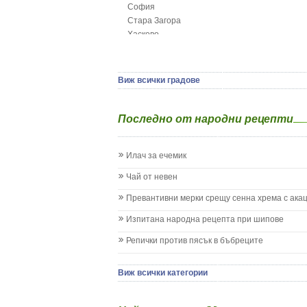
София
Грип при бебето и детето
Стара Загора
Гърч
Хасково
Да отгледам и възпитам детето си
Ямбол
Детска церебрална парализа
Детски аутизъм
Детски диабет
Виж всички градове
Екземи при деца
Епилепсия при деца
Последно от народни рецепти
Жълтеница
Запек на бебето и детето
Заушка
Илач за ечемик
Имунизационен календар
Кашлица при бебето и детето
Чай от невен
Коклюш при бебето и детето
Превантивни мерки срещу сенна хрема с ака
Колики
Менингит
Изпитана народна рецепта при шипове
Млечни зъби
Репички против пясък в бъбреците
Млечница
Морбили
Нощно напикаване - енуреза
Виж всички категории
Отит
Отравяне