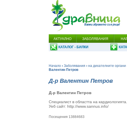
АКТУАЛНО
ЗАБОЛЯВАНИЯ
НА
КАТАЛОГ - БИЛКИ
КАТА
Начало
›
Заболявания
›
на дихателните органи 
Валентин Петров
Д-р Валентин Петров
Д-р Валентин Петров
Специалист в областта на кардиологията
Уеб сайт: http://www.sannus.info/
Посещения 13884683