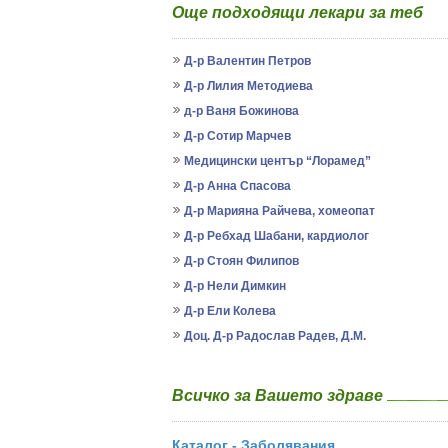
Още подходящи лекари за теб
Д-р Валентин Петров
Д-р Лилия Методиева
д-р Ваня Божинова
Д-р Сотир Марчев
Медицински център “Лорамед”
Д-р Анна Спасова
Д-р Марияна Райчева, хомеопат
Д-р Ребхад Шабани, кардиолог
Д-р Стоян Филипов
Д-р Нели Димкин
Д-р Ели Колева
Доц. Д-р Радослав Радев, Д.М.
Всичко за Вашето здраве
Каталог - Заболявания