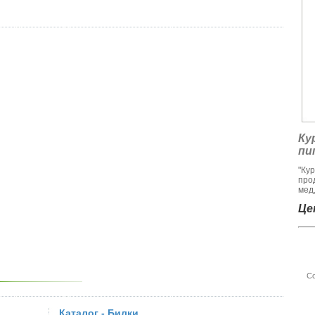
Ку
пи
"Ку
про
мед,
Цен
Со
Каталог - Билки