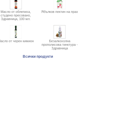
Масло от облепиха,
Ябълков пектин на прах
студено пресовано,
Здравница, 100 мл.
асло от черен кимион
Безалкохолна
прополисова тинктура -
Здравница
Всички продукти