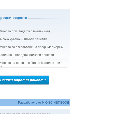
ародни рецепти
Рецепта при Подагра с пчелен мед
Високо кръвно - билкови рецепти
Рецепта за отслабване на проф. Мермерски
Кашлица – народни, билкови рецепти
Рецепта на проф. д-р Петър Манолов при
лит
Разработено от
НЮ ЕС НЕТ ЕООД