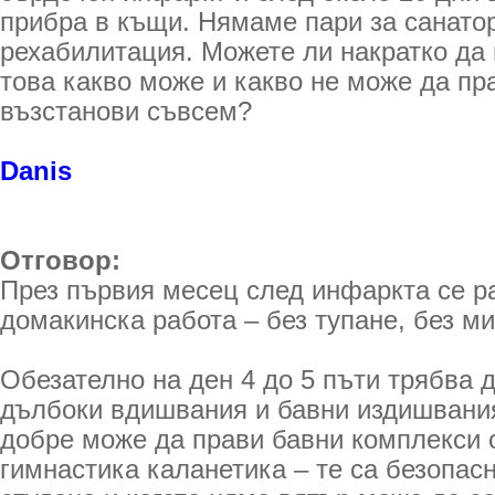
прибра в къщи. Нямаме пари за санато
рехабилитация. Можете ли накратко да 
това какво може и какво не може да пра
възстанови съвсем?
Danis
Отговор:
През първия месец след инфаркта се р
домакинска работа – без тупане, без м
Обезателно на ден 4 до 5 пъти трябва д
дълбоки вдишвания и бавни издишвания
добре може да прави бавни комплекси 
гимнастика каланетика – те са безопасн