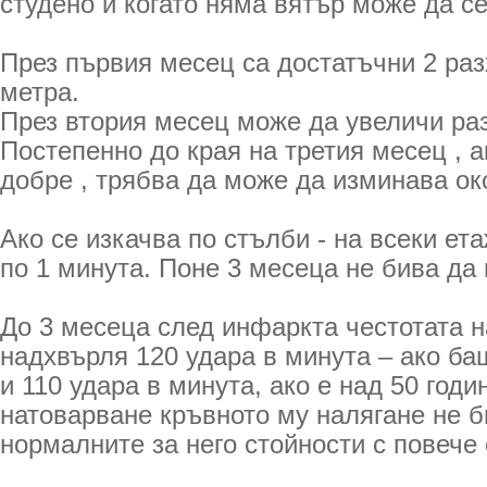
студено и когато няма вятър може да се
През първия месец са достатъчни 2 раз
метра.
През втория месец може да увеличи раз
Постепенно до края на третия месец , а
добре , трябва да може да изминава око
Ако се изкачва по стълби - на всеки ет
по 1 минута. Поне 3 месеца не бива да 
До 3 месеца след инфаркта честотата н
надхвърля 120 удара в минута – ако бащ
и 110 удара в минута, ако е над 50 год
натоварване кръвното му налягане не 
нормалните за него стойности с повече 