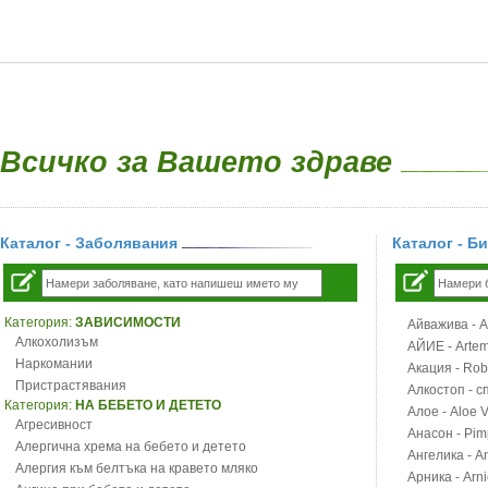
Всичко за Вашето здраве
Каталог - Заболявания
Каталог - Б
Категория:
ЗАВИСИМОСТИ
Айважива - Al
Алкохолизъм
АЙИЕ - Artemi
Наркомании
Акация - Rob
Пристрастявания
Алкостоп - с
Категория:
НА БЕБЕТО И ДЕТЕТО
Алое - Aloe 
Агресивност
Анасон - Pim
Алергична хрема на бебето и детето
Ангелика - An
Алергия към белтъка на кравето мляко
Арника - Arn