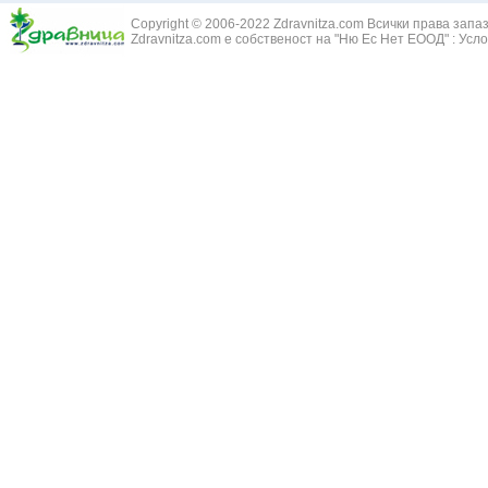
Змийски лапа
Бронхиектазии - разширение на бронхите
Copyright © 2006-2022 Zdravnitza.com Всички права запа
Змийско мляк
Бронхиолит
Zdravnitza.com е собственост на "Ню Ес Нет ЕООД" :
Усло
Зърнастец -
Бронхит
Иглика - Fl. 
Бронхопневмония
Изсипливче -
Възпаление на тъпанчето
Исиот - Zingib
Възпалено гърло
Исландски ли
Задавяне с чуждо тяло
Исоп - Hyssop
Кашлица
Калина - Vib
Кръвоизлив от носа
Калоферче -
Ларингит
Каменоломка 
Мениеров синдром
Камшик - Agr
Моноцитна ангина
Карамфил - E
Плеврит
Кафяво морск
Саркоидоза
Кисел трън - 
Сенна хрема
Клинавче /орл
Синуит
Коило - Stipa
Сърбеж в ушите
Комунига - Me
Трахеит
Коноп - Canna
Туберкулоза
Конски кесте
Фарингит
Копитник - A
Хрема
Коприва - Urt
Категория:
НА ЖЛЕЗИТЕ С ВЪТРЕШНА СЕКРЕЦИЯ
Адипозо-генитална дистрофия
Копър - Anet