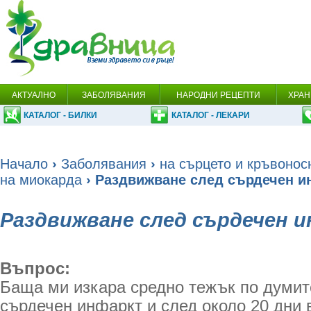
АКТУАЛНО
ЗАБОЛЯВАНИЯ
НАРОДНИ РЕЦЕПТИ
ХРАН
КАТАЛОГ - БИЛКИ
КАТАЛОГ - ЛЕКАРИ
Начало
›
Заболявания
›
на сърцето и кръвонос
на миокарда
› Раздвижване след сърдечен и
Раздвижване след сърдечен 
Въпрос:
Баща ми изкара средно тежък по думит
сърдечен инфаркт и след около 20 дни 