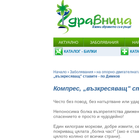
АКТУАЛНО
ЗАБОЛЯВАНИЯ
НА
КАТАЛОГ - БИЛКИ
КАТА
Начало
›
Заболявания
›
на опорно-двигателнат
„възкресяващ" ставите - по Димков
Компрес, „възкресяващ" с
Често без повод, без натъртване или уда
Непоносима болка възпрепятства движени
спасението е просто и чудодейно!
Един килограм моркови, добре измити, се 
покриващ цялата „болна част" (ако е ста
цялото коляно от всички страни).