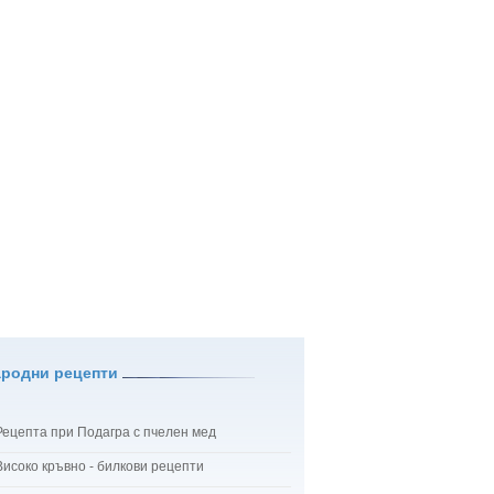
ародни рецепти
Рецепта при Подагра с пчелен мед
Високо кръвно - билкови рецепти