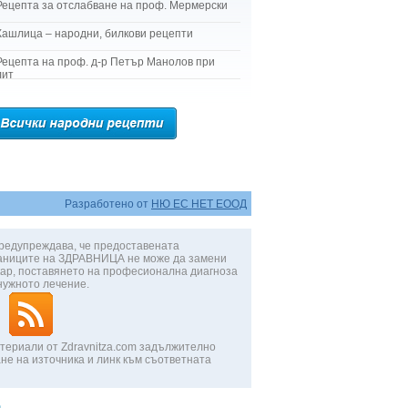
Рецепта за отслабване на проф. Мермерски
Кашлица – народни, билкови рецепти
Рецепта на проф. д-р Петър Манолов при
лит
Разработено от
НЮ ЕС НЕТ ЕООД
редупреждава, че предоставената
аниците на ЗДРАВНИЦА не може да замени
ар, поставянето на професионална диагноза
нужното лечение.
териали от Zdravnitza.com задължително
не на източника и линк към съответната