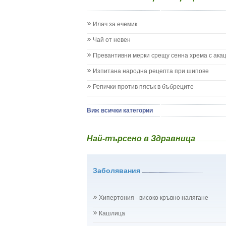
Запек на бебето и детето
Заушка
Илач за ечемик
Имунизационен календар
Кашлица при бебето и детето
Чай от невен
Коклюш при бебето и детето
Превантивни мерки срещу сенна хрема с ака
Колики
Менингит
Изпитана народна рецепта при шипове
Млечни зъби
Репички против пясък в бъбреците
Млечница
Морбили
Нощно напикаване - енуреза
Виж всички категории
Отит
Отравяне
Най-търсено в Здравница
Плач
Подсичане
Проблеми в пикочните пътища и бъбреците
Заболявания
Проблеми с очите на бебето и детето
Разстройство - диария при бебето и детето
Рахит
Хипертония - високо кръвно налягане
Рубеола
Температура - висока
Кашлица
Травми на бебето и детето