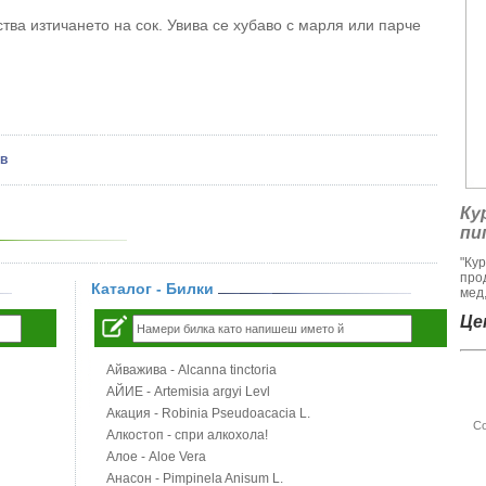
ства изтичането на сок. Увива се хубаво с марля или парче
ов
Ку
пи
"Ку
про
Каталог - Билки
мед,
Цен
Айважива - Alcanna tinctoria
АЙИЕ - Artemisia argyi Levl
Акация - Robinia Pseudoacacia L.
Со
Алкостоп - спри алкохола!
Алое - Aloe Vera
Анасон - Pimpinela Anisum L.