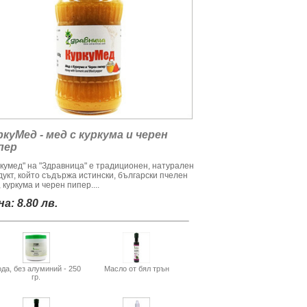
ркуМед - мед с куркума и черен
пер
ркумед" на "Здравница" е традиционен, натурален
дукт, който съдържа истински, български пчелен
 куркума и черен пипер....
а: 8.80 лв.
да, без алуминий - 250
Масло от бял трън
гр.