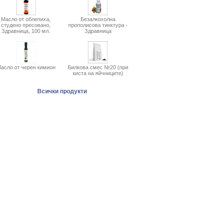
Масло от облепиха,
Безалкохолна
студено пресовано,
прополисова тинктура -
Здравница, 100 мл.
Здравница
асло от черен кимион
Билкова смес №20 (при
киста на яйчниците)
Всички продукти