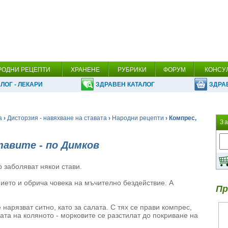
РОДНИ РЕЦЕПТИ
ХРАНЕНЕ
РУБРИКИ
ФОРУМ
КОНСУ
ЛОГ - ЛЕКАРИ
ЗДРАВЕН КАТАЛОГ
ЗДРА
а
›
Дисторзия - навяхване на ставата
›
Народни рецепти
› Компрес,
З
тавите - по Димков
р заболяват някои стави.
ето и обрича човека на мъчително бездействие. А
Пр
нарязват ситно, като за салата. С тях се прави компрес,
вата на коляното - морковите се разстилат до покриване на