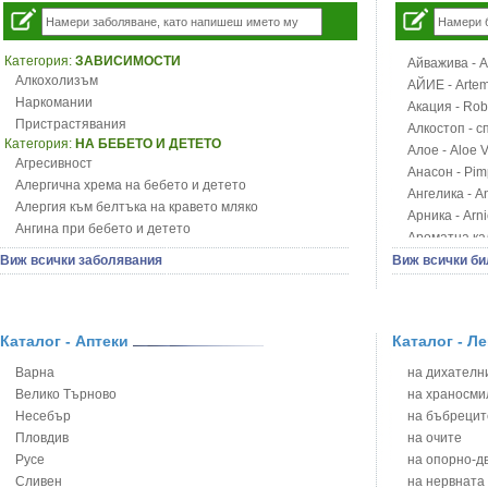
Категория:
ЗАВИСИМОСТИ
Айважива - Al
Алкохолизъм
АЙИЕ - Artemi
Наркомании
Акация - Rob
Пристрастявания
Алкостоп - с
Категория:
НА БЕБЕТО И ДЕТЕТО
Алое - Aloe 
Агресивност
Анасон - Pim
Алергична хрема на бебето и детето
Ангелика - An
Алергия към белтъка на кравето мляко
Арника - Arn
Ангина при бебето и детето
Ароматна кал
Анемия при бебето и детето
Арония - So
Виж всички заболявания
Виж всички би
Апетит - пълни деца
Бабини зъби -
Аромотерапия и децата
Билки за ба
Безапетитие при бебето и детето
Блатен аир -
Бронхиална астма при бебето и детето
Каталог - Аптеки
Каталог - Л
Блатен тъжни
Бронхит и пневмония при деца
Блян
Варна
на дихателни
Варицела
Бобови шушул
Велико Търново
на храносми
Висока температура на бебето и детето
Божур - Paeo
Несебър
на бъбрецит
Възпаление на ушите на бебето и детето
Борови връхче
Пловдив
на очите
Глисти
Босилек - Oc
Русе
на опорно-д
Грижа за пъпа на новороденото
Брей - Tamu
Сливен
на нервната