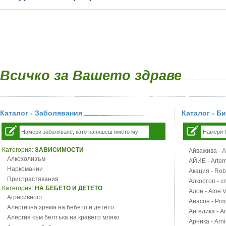
Всичко за Вашето здраве
Каталог - Заболявания
Каталог - Б
Категория:
ЗАВИСИМОСТИ
Айважива - Al
Алкохолизъм
АЙИЕ - Artemi
Наркомании
Акация - Rob
Пристрастявания
Алкостоп - с
Категория:
НА БЕБЕТО И ДЕТЕТО
Алое - Aloe 
Агресивност
Анасон - Pim
Алергична хрема на бебето и детето
Ангелика - An
Алергия към белтъка на кравето мляко
Арника - Arn