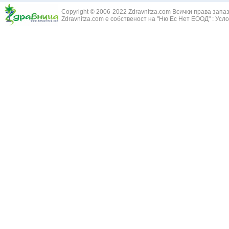
Змийски лапа
Бронхиектазии - разширение на бронхите
Copyright © 2006-2022 Zdravnitza.com Всички права запа
Змийско мляк
Бронхиолит
Zdravnitza.com е собственост на "Ню Ес Нет ЕООД" :
Усло
Зърнастец -
Бронхит
Иглика - Fl. 
Бронхопневмония
Изсипливче -
Възпаление на тъпанчето
Исиот - Zingib
Възпалено гърло
Исландски ли
Задавяне с чуждо тяло
Исоп - Hyssop
Кашлица
Калина - Vib
Кръвоизлив от носа
Калоферче -
Ларингит
Каменоломка 
Мениеров синдром
Камшик - Agr
Моноцитна ангина
Карамфил - E
Плеврит
Кафяво морск
Саркоидоза
Кисел трън - 
Сенна хрема
Клинавче /орл
Синуит
Коило - Stipa
Сърбеж в ушите
Комунига - Me
Трахеит
Коноп - Canna
Туберкулоза
Конски кесте
Фарингит
Копитник - A
Хрема
Коприва - Urt
Категория:
НА ЖЛЕЗИТЕ С ВЪТРЕШНА СЕКРЕЦИЯ
Адипозо-генитална дистрофия
Копър - Anet