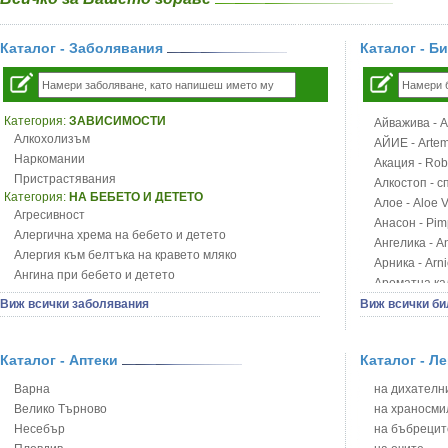
Каталог - Заболявания
Каталог - Б
Категория:
ЗАВИСИМОСТИ
Айважива - Al
Алкохолизъм
АЙИЕ - Artemi
Наркомании
Акация - Rob
Пристрастявания
Алкостоп - с
Категория:
НА БЕБЕТО И ДЕТЕТО
Алое - Aloe 
Агресивност
Анасон - Pim
Алергична хрема на бебето и детето
Ангелика - An
Алергия към белтъка на кравето мляко
Арника - Arn
Ангина при бебето и детето
Ароматна кал
Анемия при бебето и детето
Арония - So
Виж всички заболявания
Виж всички би
Апетит - пълни деца
Бабини зъби -
Аромотерапия и децата
Билки за ба
Безапетитие при бебето и детето
Каталог - Аптеки
Каталог - Л
Блатен аир -
Бронхиална астма при бебето и детето
Блатен тъжни
Варна
на дихателни
Бронхит и пневмония при деца
Блян
Велико Търново
на храносми
Варицела
Бобови шушул
Несебър
на бъбрецит
Висока температура на бебето и детето
Божур - Paeo