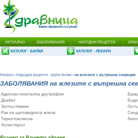
АКТУАЛНО
ЗАБОЛЯВАНИЯ
НАРОДНИ РЕЦЕПТИ
ХРАН
КАТАЛОГ - БИЛКИ
КАТАЛОГ - ЛЕКАРИ
Начало
›
Народни рецепти - групи болки
› на жлезите с вътрешна секреция
ЗАБОЛЯВАНИЯ на жлезите с вътрешна сек
Адипозо-генитална дистрофия
Базе
Диабет
Енде
Затлъстяване
Остъ
Рак на щитовидната жлеза
Синд
Тиреотоксикоза
Хипо
Холестерол
Всичко за Вашето здраве