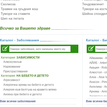
Сколиоза
Тендовагинит
Травми на гръдния кош
Тумори на кост
Тумори на ставите
Шийна спондил
Шип на петата
Всичко за Вашето здраве
Каталог - Заболявания
Каталог - Б
Категория:
ЗАВИСИМОСТИ
Айважива - Al
Алкохолизъм
АЙИЕ - Artemi
Наркомании
Акация - Rob
Пристрастявания
Алкостоп - с
Категория:
НА БЕБЕТО И ДЕТЕТО
Алое - Aloe 
Агресивност
Анасон - Pim
Алергична хрема на бебето и детето
Ангелика - An
Алергия към белтъка на кравето мляко
Арника - Arn
Ангина при бебето и детето
Ароматна кал
Анемия при бебето и детето
Арония - So
Виж всички заболявания
Виж всички би
Апетит - пълни деца
Бабини зъби -