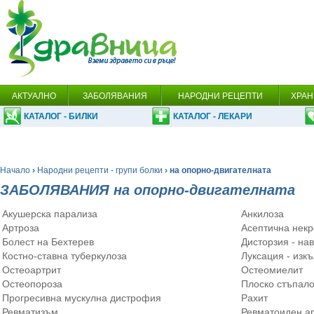
АКТУАЛНО
ЗАБОЛЯВАНИЯ
НАРОДНИ РЕЦЕПТИ
ХРАН
КАТАЛОГ - БИЛКИ
КАТАЛОГ - ЛЕКАРИ
Начало
›
Народни рецепти - групи болки
› на опорно-двигателната
ЗАБОЛЯВАНИЯ на опорно-двигателната
Акушерска парализа
Анкилоза
Артроза
Асептична некр
Болест на Бехтерев
Дисторзия - на
Костно-ставна туберкулоза
Луксация - изк
Остеоартрит
Остеомиелит
Остеопороза
Плоско стъпал
Прогресивна мускулна дистрофия
Рахит
Ревматизъм
Ревматоиден а