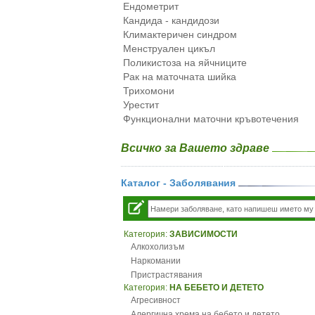
Ендометрит
Кандида - кандидози
Климактеричен синдром
Менструален цикъл
Поликистоза на яйчниците
Рак на маточната шийка
Трихомони
Урестит
Функционални маточни кръвотечения
Всичко за Вашето здраве
Каталог - Заболявания
Категория:
ЗАВИСИМОСТИ
Алкохолизъм
Наркомании
Пристрастявания
Категория:
НА БЕБЕТО И ДЕТЕТО
Агресивност
Алергична хрема на бебето и детето