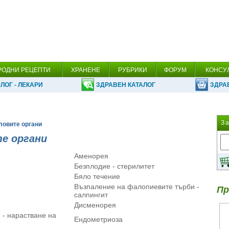
РОДНИ РЕЦЕПТИ
ХРАНЕНЕ
РУБРИКИ
ФОРУМ
КОНСУ
ЛОГ - ЛЕКАРИ
ЗДРАВЕН КАТАЛОГ
ЗДРА
З
оловите органи
е органи
Аменорея
Безплодие - стерилитет
Бяло течение
Възпаление на фалопиевите търби -
Пр
салпингит
Дисменорея
 - нарастване на
Ендометриоза