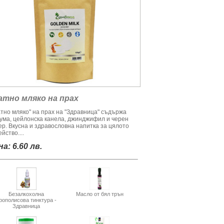
атно мляко на прах
атно мляко" на прах на "Здравница" съдържа
кума, цейлонска канела, джинджифил и черен
ер. Вкусна и здравословна напитка за цялото
йство....
а: 6.60 лв.
Безалкохолна
Масло от бял трън
рополисова тинктура -
Здравница