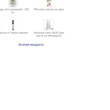
да, без алуминий - 250
Ябълков пектин на прах
гр.
асло от черен кимион
Билкова смес №20 (при
киста на яйчниците)
Всички продукти