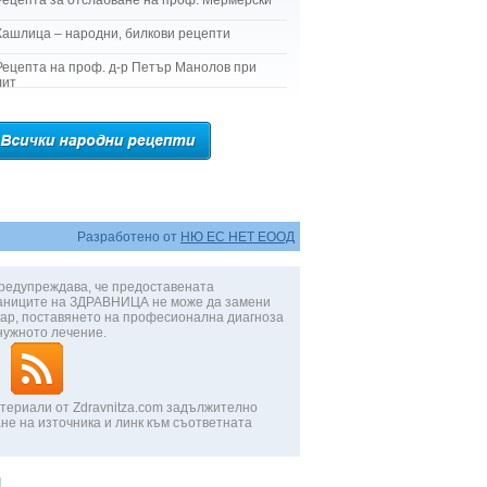
Рецепта за отслабване на проф. Мермерски
Кашлица – народни, билкови рецепти
Рецепта на проф. д-р Петър Манолов при
лит
Разработено от
НЮ ЕС НЕТ ЕООД
редупреждава, че предоставената
аниците на ЗДРАВНИЦА не може да замени
ар, поставянето на професионална диагноза
нужното лечение.
териали от Zdravnitza.com задължително
не на източника и линк към съответната