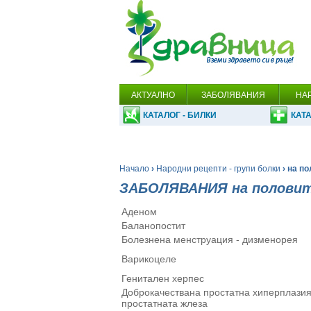
АКТУАЛНО
ЗАБОЛЯВАНИЯ
НА
КАТАЛОГ - БИЛКИ
КАТА
Начало
›
Народни рецепти - групи болки
› на п
ЗАБОЛЯВАНИЯ на половит
Аденом
Баланопостит
Болезнена менструация - дизменорея
Варикоцеле
Генитален херпес
Доброкачествана простатна хиперплазия
простатната жлеза