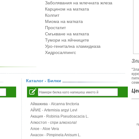
Заболявания на млечната жлеза
Карцином на матката
Колпит
Миома на матката
Простатит
Смъкване на матката
Тумори на яйчниците
Уро-генитална хламидиаза
Хидросалпингс
Зл
"Зл
кур
пип
Каталог - Билки
семе
Цен
Айважива - Alcanna tinctoria
АЙИЕ - Artemisia argyi Levl
Акация - Robinia Pseudoacacia L.
Алкостоп - спри алкохола!
п
Алое - Aloe Vera
Анасон - Pimpinela Anisum L.