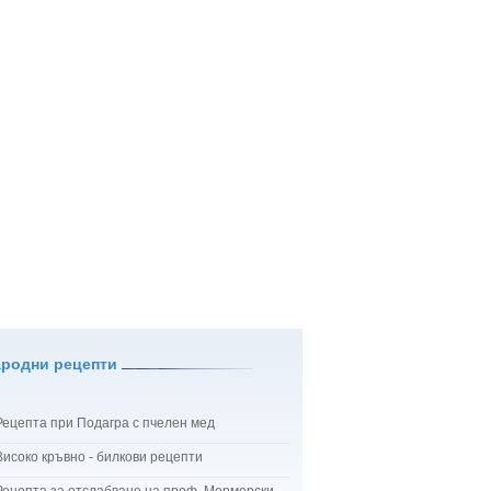
ародни рецепти
Рецепта при Подагра с пчелен мед
Високо кръвно - билкови рецепти