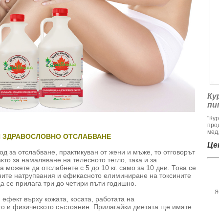
Ку
пи
"Ку
про
мед,
И ЗДРАВОСЛОВНО ОТСЛАБВАНЕ
Цен
од за отслабване, практикуван от жени и мъже, то отговорът
акто за намаляване на телесното тегло, така и за
 можете да отслабнете с 5 до 10 кг. само за 10 дни. Това се
ните натрупвания и ефикасното елиминиране на токсините
да се прилага три до четири пъти годишно.
Я
ефект върху кожата, косата, работата на
о и физическото състояние. Прилагайки диетата ще имате