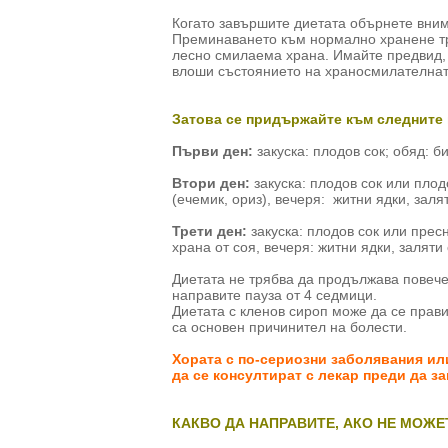
Когато завършите диетата обърнете вним
Преминаването към нормално хранене тря
лесно смилаема храна. Имайте предвид,
влоши състоянието на храносмилателнат
Затова се придържайте към следните
Първи ден:
закуска: плодов сок; обяд: б
Втори ден:
закуска: плодов сок или плод
(ечемик, ориз), вечеря: житни ядки, заля
Трети ден:
закуска: плодов сок или прес
храна от соя, вечеря: житни ядки, заляти
Диетата не трябва да продължава повече 
направите пауза от 4 седмици.
Диетата с кленов сироп може да се прави
са основен причинител на болести.
Хората с по-сериозни заболявания и
да се консултират с лекар преди да за
КАКВО ДА НАПРАВИТЕ, АКО НЕ МОЖЕ