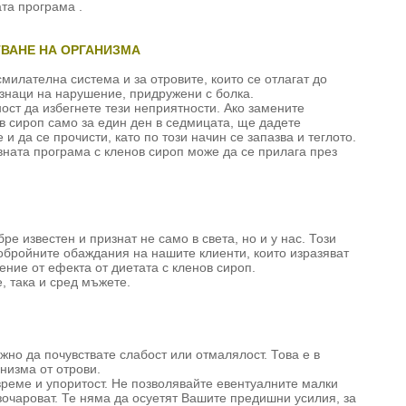
та програма .
ВАНЕ НА ОРГАНИЗМА
милателна система и за отровите, които се отлагат до
изнаци на нарушение, придружени с болка.
ст да избегнете тези неприятности. Ако замените
в сироп само за един ден в седмицата, ще дадете
и да се прочисти, като по този начин се запазва и теглото.
ната програма с кленов сироп може да се прилага през
ре известен и признат не само в света, но и у нас. Този
обройните обаждания на нашите клиенти, които изразяват
ние от ефекта от диетата с кленов сироп.
, така и сред мъжете.
жно да почувствате слабост или отмалялост. Това е в
анизма от отрови.
време и упоритост. Не позволявайте евентуалните малки
зочароват. Те няма да осуетят Вашите предишни усилия, за