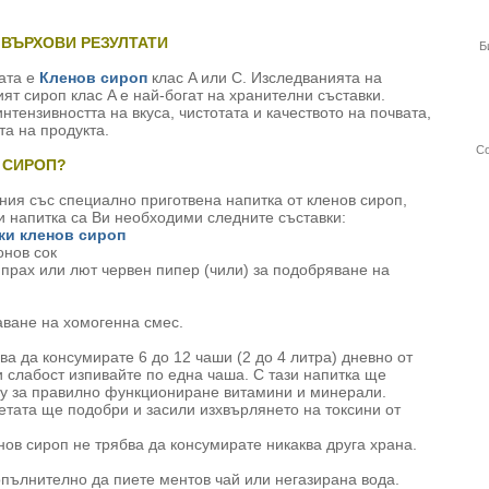
 ВЪРХОВИ РЕЗУЛТАТИ
Б
ата е
Кленов сироп
клас A или C. Изследванията на
ият сироп клас A е най-богат на хранителни съставки.
нтензивността на вкуса, чистотата и качеството на почвата,
та на продукта.
Со
 СИРОП?
ния със специално приготвена напитка от кленов сироп,
зи напитка са Ви необходими следните съставки:
ки кленов сироп
нов сок
прах или лют червен пипер (чили) за подобряване на
ване на хомогенна смес.
ва да консумирате 6 до 12 чаши (2 до 4 литра) дневно от
ли слабост изпивайте по една чаша. С тази напитка ще
му за правилно функциониране витамини и минерали.
етата ще подобри и засили изхвърлянето на токсини от
нов сироп не трябва да консумирате никаква друга храна.
пълнително да пиете ментов чай или негазирана вода.