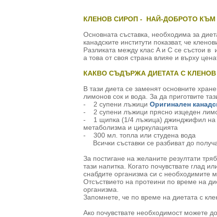
КЛЕНОВ СИРОП - НАЙ-ДОБРОТО КЪМ
Основната съставка, необходима за диет
канадските институти показват, че кленов
Разликата между клас A и С се състои в и
а това от своя страна влияе и върху цена
КАКВО СЪДЪРЖА ДИЕТАТА С КЛЕНОВ
В тази диета се заменят основните хране
лимонов сок и вода. За да приготвите та
- 2 супени лъжици
Оригинален канадс
- 2 супени лъжици прясно изцеден лимо
- 1 щипка (1/4 лъжица) джинджифил на 
метаболизма и циркулацията
- 300 мл. топла или студена вода
Всички съставки се разбиват до получа
За постигане на желаните резултати тряб
тази напитка. Когато почувствате глад и
снабдите организма си с необходимите 
Отсъствието на протеини по време на ди
организма.
Запомнете, че по време на диетата с кле
Ако почувствате необходимост можете до