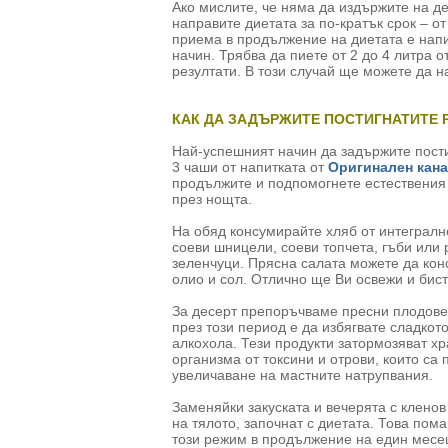
Ако мислите, че няма да издържите на д
направите диетата за по-кратък срок – от
приема в продължение на диетата е напи
начин. Трябва да пиете от 2 до 4 литра о
резултати. В този случай ще можете да на
КАК ДА ЗАДЪРЖИТЕ ПОСТИГНАТИТЕ 
Най-успешният начин да задържите постиг
3 чаши от напитката от
Оригинален кана
продължите и подпомогнете естествения 
през нощта.
На обяд консумирайте хляб от интегралн
соеви шницели, соеви топчета, гъби или
зеленчуци. Прясна салата можете да кон
олио и сол. Отлично ще Ви освежи и бист
За десерт препоръчваме пресни плодове.
през този период е да избягвате сладкот
алкохола. Тези продукти затормозяват х
организма от токсини и отрови, които са
увеличаване на мастните натрупвания.
Заменяйки закуската и вечерята с клено
на тялото, започнат с диетата. Това пом
този режим в продължение на един месе