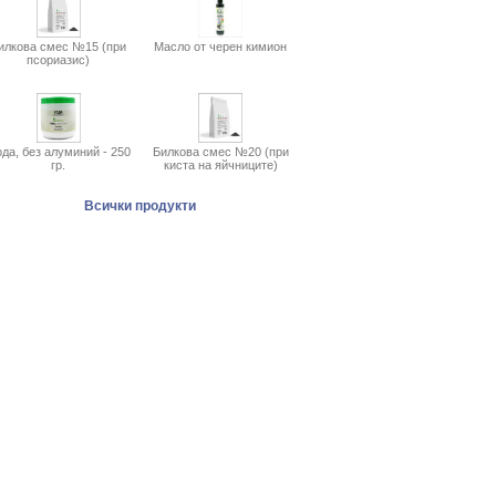
илкова смес №15 (при
Масло от черен кимион
псориазис)
да, без алуминий - 250
Билкова смес №20 (при
гр.
киста на яйчниците)
Всички продукти