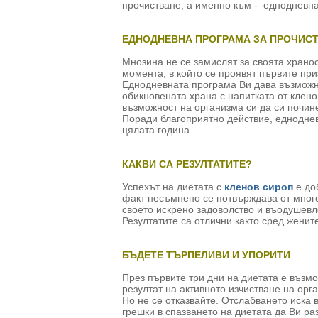
прочистване, а именно към - еднодневна
ЕДНОДНЕВНА ПРОГРАМА ЗА ПРОЧИСТ
Мнозина не се замислят за своята хранос
момента, в който се проявят първите пр
Еднодневната програма Ви дава възможно
обикновената храна с напитката от клено
възможност на организма си да си почине 
Поради благоприятно действие, едноднев
цялата година.
КАКВИ СА РЕЗУЛТАТИТЕ?
Успехът на диетата с
кленов сироп
e доб
факт несъмнено се потвърждава от мног
своето искрено задоволство и въодушевле
Резултатите са отлични както сред жените
БЪДЕТЕ ТЪРПЕЛИВИ И УПОРИТИ
През първите три дни на диетата е възмо
резултат на активното изчистване на орг
Но не се отказвайте. Отслабването иска 
грешки в спазването на диетата да Ви ра