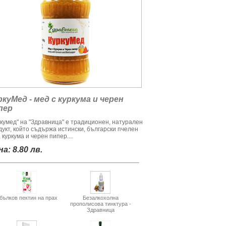
ркуМед - мед с куркума и черен
пер
ркумед" на "Здравница" е традиционен, натурален
дукт, който съдържа истински, български пчелен
 куркума и черен пипер....
а: 8.80 лв.
бълков пектин на прах
Безалкохолна
прополисова тинктура -
Здравница