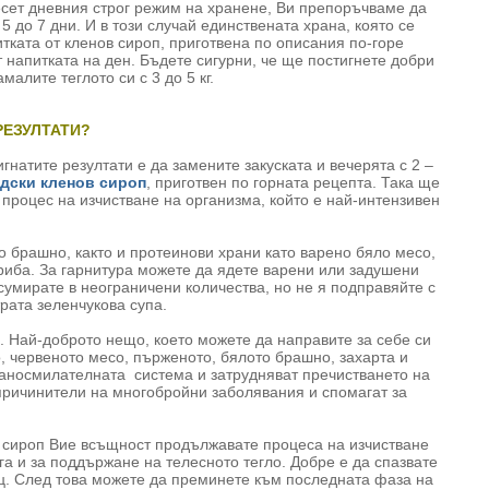
есет дневния строг режим на хранене, Ви препоръчваме да
 5 до 7 дни. И в този случай единствената храна, която се
тката от кленов сироп, приготвена по описания по-горе
т напитката на ден. Бъдете сигурни, че ще постигнете добри
малите теглото си с 3 до 5 кг.
РЕЗУЛТАТИ?
натите резултати е да замените закуската и вечерята с 2 –
дски кленов сироп
, приготвен по горната рецепта. Така ще
процес на изчистване на организма, който е най-интензивен
о брашно, както и протеинови храни като варено бяло месо,
 риба. За гарнитура можете да ядете варени или задушени
сумирате в неограничени количества, но не я подправяйте с
рата зеленчукова супа.
 Най-доброто нещо, което можете да направите за себе си
о, червеното месо, пърженото, бялото брашно, захарта и
раносмилателната система и затрудняват пречистването на
 причинители на многобройни заболявания и спомагат за
в сироп Вие всъщност продължавате процеса на изчистване
ага и за поддържане на телесното тегло. Добре е да спазвате
ц. След това можете да преминете към последната фаза на