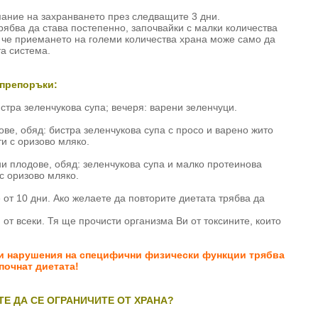
ание на захранването през следващите 3 дни.
бва да става постепенно, започвайки с малки количества
 че приемането на големи количества храна може само да
а система.
 препоръки:
истра зеленчукова супа; вечеря: варени зеленчуци.
ове, обяд: бистра зеленчукова супа с просо и варено жито
ти с оризово мляко.
ни плодове, обяд: зеленчукова супа и малко протеинова
 с оризово мляко.
от 10 дни. Ако желаете да повторите диетата трябва да
 от всеки. Тя ще прочисти организма Ви от токсините, които
ли нарушения на специфични физически функции трябва
почнат диетата!
ТЕ ДА СЕ ОГРАНИЧИТЕ ОТ ХРАНА?