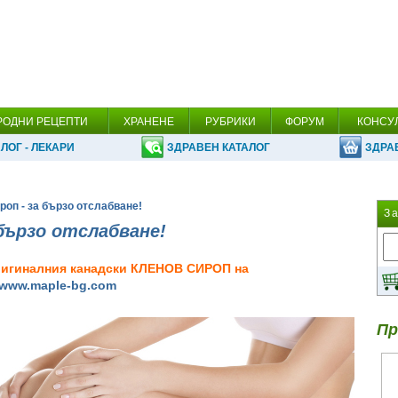
РОДНИ РЕЦЕПТИ
ХРАНЕНЕ
РУБРИКИ
ФОРУМ
КОНСУ
ЛОГ - ЛЕКАРИ
ЗДРАВЕН КАТАЛОГ
ЗДРА
роп - за бързо отслабване!
З
 бързо отслабване!
оригиналния канадски КЛЕНОВ СИРОП на
www.maple-bg.com
Пр