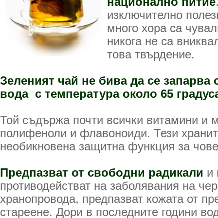
национално питие
изключително полезн
много хора са чувал
никога не са вниква
това твърдение.
Зеленият чай не бива да се запарва 
вода с температура около 65 градус
Той съдържа почти всички витамини и 
полифеноли и флавоноиди. Тези храни
необикновена защитна функция за чове
Предпазват от свободни радикали
и 
противодействат на заболявания на чер
хранопровода, предпазват кожата от п
стареене. Дори в последните години в