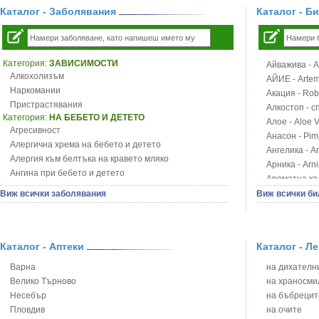
Каталог - Заболявания
Каталог - Б
Категория:
ЗАВИСИМОСТИ
Айважива - Al
Алкохолизъм
АЙИЕ - Artemi
Наркомании
Акация - Rob
Пристрастявания
Алкостоп - с
Категория:
НА БЕБЕТО И ДЕТЕТО
Алое - Aloe 
Агресивност
Анасон - Pim
Алергична хрема на бебето и детето
Ангелика - An
Алергия към белтъка на кравето мляко
Арника - Arn
Ангина при бебето и детето
Ароматна кал
Анемия при бебето и детето
Арония - So
Виж всички заболявания
Виж всички би
Апетит - пълни деца
Бабини зъби -
Аромотерапия и децата
Билки за ба
Безапетитие при бебето и детето
Блатен аир -
Бронхиална астма при бебето и детето
Каталог - Аптеки
Каталог - Л
Блатен тъжни
Бронхит и пневмония при деца
Блян
Варна
на дихателни
Варицела
Бобови шушул
Велико Търново
на храносми
Висока температура на бебето и детето
Божур - Paeo
Несебър
на бъбрецит
Възпаление на ушите на бебето и детето
Борови връхче
Пловдив
на очите
Глисти