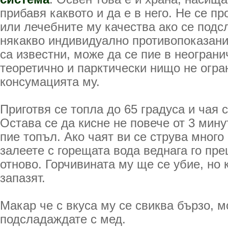
прибавя каквото и да е в него. Не се п
или лечебните му качества ако се подс
някакво индивидуално противопоказание
са известни, може да се пие в неограни
теоретично и парктически нищо не огра
консумацията му.
Приготвя се топла до 65 градуса и чая с
Остава се да кисне не повече от 3 мину
пие топъл. Ако чаят ви се струва много 
залеете с горещата вода веднага го пре
отново. Горчивината му ще се убие, но 
запазят.
Макар че с вкуса му се свиква бързо, м
подсладаждате с мед.