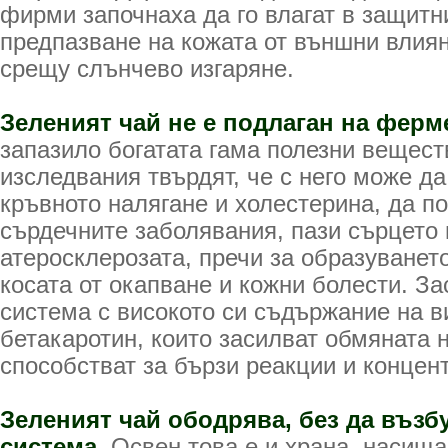
фирми започнаха да го влагат в защитн
предпазване на кожата от външни влия
срещу слънчево изгаряне.
Зеленият чай не е подлаган на ферм
запазило богатата гама полезни вещес
изследвания твърдят, че с него може д
кръвното налягане и холестерина, да п
сърдечните заболявания, пази сърцето 
атеросклерозата, пречи за образуването
косата от окапване и кожни болести. З
система с високото си съдържание на в
бетакаротин, които засилват обмяната 
способстват за бързи реакции и концен
Зеленият чай ободрява, без да възб
система
. Освен това е и храна, насища