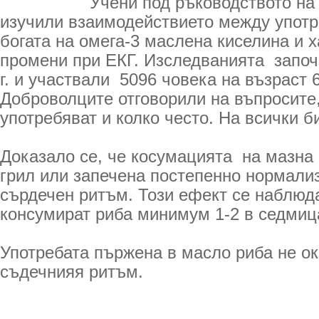
Учени под ръководството на 
изучили взаимодействието между упот
богата на омега-3 маслена киселина и 
промени при ЕКГ. Изследванията започ
г. и участвали 5096 човека на възраст 6
Доброволците отговорили на въпросите,
употребяват и колко често. На всички б
Доказало се, че косумацията на мазна 
грил или запечена постепенно нормали
сърдечен ритъм. Този ефект се наблюда
консумират риба минимум 1-2 в седмиц
Употребата пържена в масло риба не ок
съдечнияя ритъм.