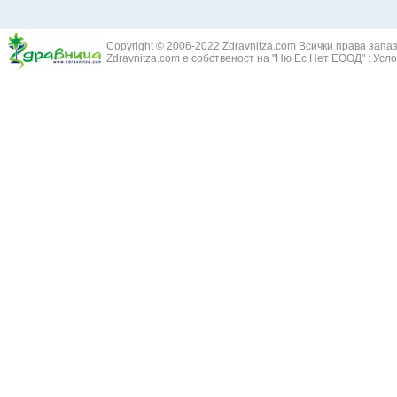
Белодробна склероза
Златовръх - 
Болки в ушите
Змийски лапа
Бронхиектазии - разширение на бронхите
Copyright © 2006-2022 Zdravnitza.com Всички права запа
Змийско мляк
Бронхиолит
Zdravnitza.com е собственост на "Ню Ес Нет ЕООД" :
Усло
Зърнастец -
Бронхит
Иглика - Fl. 
Бронхопневмония
Изсипливче -
Възпаление на тъпанчето
Исиот - Zingib
Възпалено гърло
Исландски ли
Задавяне с чуждо тяло
Исоп - Hyssop
Кашлица
Калина - Vib
Кръвоизлив от носа
Калоферче -
Ларингит
Каменоломка 
Мениеров синдром
Камшик - Agr
Моноцитна ангина
Карамфил - E
Плеврит
Кафяво морск
Саркоидоза
Кисел трън - 
Сенна хрема
Клинавче /орл
Синуит
Коило - Stipa
Сърбеж в ушите
Комунига - Me
Трахеит
Коноп - Canna
Туберкулоза
Конски кесте
Фарингит
Копитник - A
Хрема