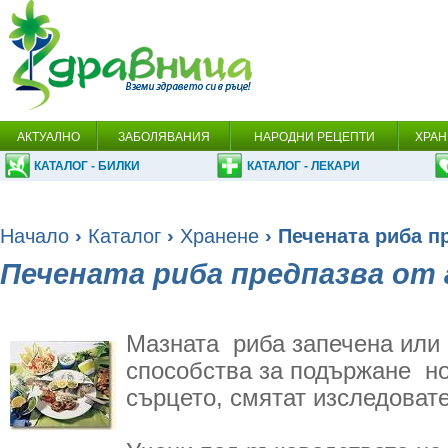
АКТУАЛНО
ЗАБОЛЯВАНИЯ
НАРОДНИ РЕЦЕПТИ
ХРАН
КАТАЛОГ - БИЛКИ
КАТАЛОГ - ЛЕКАРИ
Начало
›
Каталог
›
Хранене
› Печената риба п
Печената риба предпазва от
Мазната риба запечена или 
способства за подържане н
сърцето, смятат изследоват