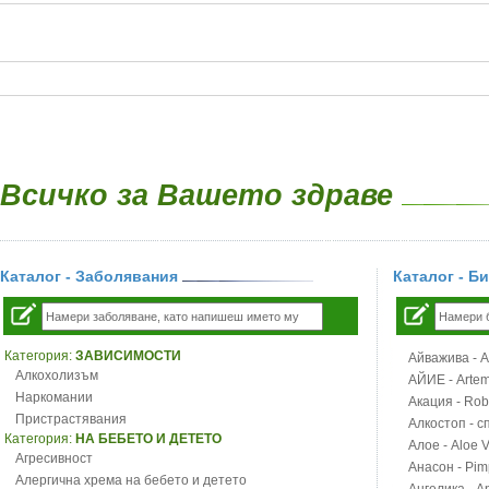
Всичко за Вашето здраве
Каталог - Заболявания
Каталог - Б
Категория:
ЗАВИСИМОСТИ
Айважива - Al
Алкохолизъм
АЙИЕ - Artemi
Наркомании
Акация - Rob
Пристрастявания
Алкостоп - с
Категория:
НА БЕБЕТО И ДЕТЕТО
Алое - Aloe 
Агресивност
Анасон - Pim
Алергична хрема на бебето и детето