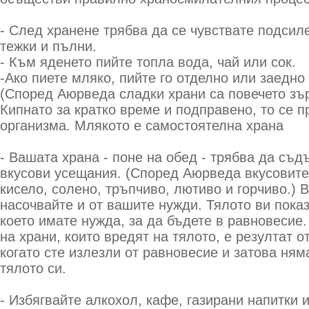
- След хранене трябва да се чувствате подсиле
тежки и пълни.
- Към яденето пийте топла вода, чай или сок.
-Ако пиете мляко, пийте го отделно или заедно
(Според Аюрведа сладки храни са повечето зър
Кипнато за кратко време и подправено, то се 
организма. Млякото е самостоятелна храна
- Вашата храна - поне на обед - трябва да съд
вкусови усещания. (Според Аюрведа вкусовите
кисело, солено, тръпчиво, лютиво и горчиво.) В
насочвайте и от вашите нужди. Тялото ви показ
което имате нужда, за да бъдете в равновесие
на храни, които вредят на тялото, е резултат 
когато сте излезли от равновесие и затова ням
тялото си.
- Избягвайте алкохол, кафе, газирани напитки 