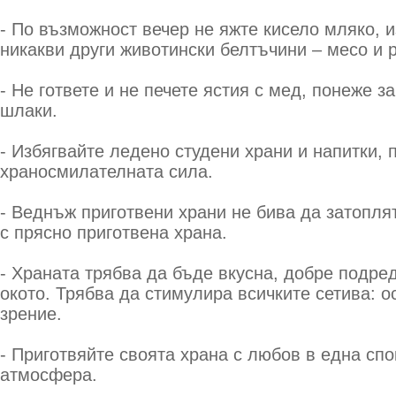
- По възможност вечер не яжте кисело мляко, и
никакви други животински белтъчини – месо и 
- Не гответе и не печете ястия с мед, понеже 
шлаки.
- Избягвайте ледено студени храни и напитки,
храносмилателната сила.
- Веднъж приготвени храни не бива да затоплят
с прясно приготвена храна.
- Храната трябва да бъде вкусна, добре подре
окото. Трябва да стимулира всичките сетива: о
зрение.
- Приготвяйте своята храна с любов в една сп
атмосфера.