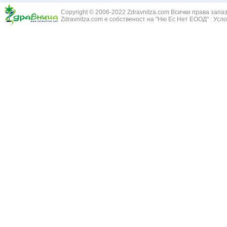
Змийски лапа
Бронхиектазии - разширение на бронхите
Copyright © 2006-2022 Zdravnitza.com Всички права запа
Змийско мляк
Бронхиолит
Zdravnitza.com е собственост на "Ню Ес Нет ЕООД" :
Усло
Зърнастец -
Бронхит
Иглика - Fl. 
Бронхопневмония
Изсипливче -
Възпаление на тъпанчето
Исиот - Zingib
Възпалено гърло
Исландски ли
Задавяне с чуждо тяло
Исоп - Hyssop
Кашлица
Калина - Vib
Кръвоизлив от носа
Калоферче -
Ларингит
Каменоломка 
Мениеров синдром
Камшик - Agr
Моноцитна ангина
Карамфил - E
Плеврит
Кафяво морск
Саркоидоза
Кисел трън - 
Сенна хрема
Клинавче /орл
Синуит
Коило - Stipa
Сърбеж в ушите
Комунига - Me
Трахеит
Коноп - Canna
Туберкулоза
Конски кесте
Фарингит
Копитник - A
Хрема
Коприва - Urt
Категория:
НА ЖЛЕЗИТЕ С ВЪТРЕШНА СЕКРЕЦИЯ