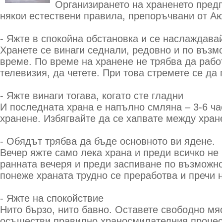
Организирането на храненето пред
някои естествени правила, препоръчвани от А
- Яжте в спокойна обстановка и се наслаждавай
Хранете се винаги седнали, редовно и по възм
време. По време на хранене не трябва да рабо
телевизия, да четете. При това стремете се да
- Яжте винаги тогава, когато сте гладни
И последната храна е напълно смляна – 3-6 ч
хранене. Избягвайте да се хапвате между хран
- Обядът трябва да бъде основното ви ядене.
Вечер яжте само лека храна и преди всичко не
ранната вечеря и преди заспиване по възможно
понеже храната трудно се преработва и пречи 
- Яжте на спокойствие
Нито бързо, нито бавно. Оставете свободно мяс
осъществи правилно храносмилателния процес