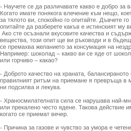
- Научете се да различавате какво е добро за в
Когато имате понякога влечение към нещо, коет
за тялото ви, спокойно го опитайте. Дъвчете го
опитайте да разберете какъв е истинският му в
Ако сте осъзнали вкусовите качества и съдър
вещества, този опит ще ви ръководи и в бъдещ
се премахва желанието за консумация на незд
Например: шоколад – какво ви се яде от шокол
или горчиво – какао?
- Доброто качество на храната, балансираното 
правилният ритъм на приемане я превръща в м
ни подсилва и лекува.
- Храносмилателната сила се нарушава най-мн
или прекалено често ядене. Такова действие и
когато се приемат вечер.
- Причина за газове и чувство за умора е четен