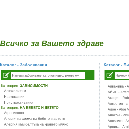
Всичко за Вашето здраве
Каталог - Заболявания
Каталог - Б
Категория:
ЗАВИСИМОСТИ
Айважива - Al
Алкохолизъм
АЙИЕ - Artemi
Наркомании
Акация - Rob
Пристрастявания
Алкостоп - с
Категория:
НА БЕБЕТО И ДЕТЕТО
Алое - Aloe 
Агресивност
Анасон - Pim
Алергична хрема на бебето и детето
Ангелика - An
Алергия към белтъка на кравето мляко
Арника - Arn