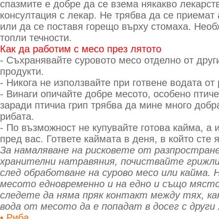
спазмите е добре да се взема някакво лекарст
консултация с лекар. Не трябва да се приемат
или да се поставя горещо върху стомаха. Необ
топли течности.
Как да работим с месо през лятото
- Съхранявайте суровото месо отделно от друг
продукти.
- Никога не използвайте при готвене водата от
- Винаги опичайте добре месото, особено птиче
заради птичиа грип трябва да мине много добр
рибата.
- По възможност не купувайте готова кайма, а 
пред вас. Гответе каймата в деня, в който сте 
За намаляване на рисковете от разпростране
хранителни натравяния, почиствайте грижл
след обработване на сурово месо или кайма.
месото едновременно и на едно и също място 
следете да няма пряк контакт между тях, как
вода от месото да е попадат в досег с други 
• Риба