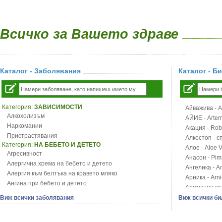
Всичко за Вашето здраве
Каталог - Заболявания
Каталог - Б
Категория:
ЗАВИСИМОСТИ
Айважива - Al
Алкохолизъм
АЙИЕ - Artemi
Наркомании
Акация - Rob
Пристрастявания
Алкостоп - с
Категория:
НА БЕБЕТО И ДЕТЕТО
Алое - Aloe 
Агресивност
Анасон - Pim
Алергична хрема на бебето и детето
Ангелика - An
Алергия към белтъка на кравето мляко
Арника - Arn
Ангина при бебето и детето
Ароматна кал
Анемия при бебето и детето
Арония - So
Виж всички заболявания
Виж всички би
Апетит - пълни деца
Бабини зъби -
Аромотерапия и децата
Билки за ба