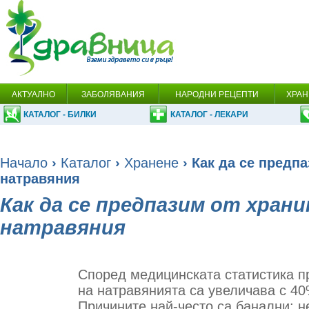
АКТУАЛНО
ЗАБОЛЯВАНИЯ
НАРОДНИ РЕЦЕПТИ
ХРАН
КАТАЛОГ - БИЛКИ
КАТАЛОГ - ЛЕКАРИ
Начало
›
Каталог
›
Хранене
› Как да се предп
натравяния
Как да се предпазим от хран
натравяния
Според медицинската статистика п
на натравянията са увеличава с 40
Причините най-често са банални: н