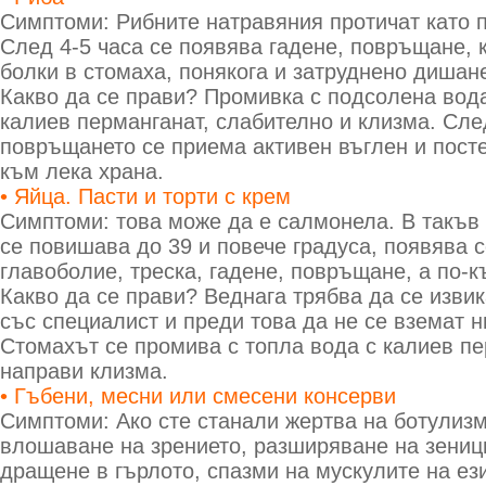
Симптоми: Рибните натравяния протичат като 
След 4-5 часа се появява гадене, повръщане, 
болки в стомаха, понякога и затруднено дишан
Какво да се прави? Промивка с подсолена вода
калиев перманганат, слабително и клизма. Сле
повръщането се приема активен въглен и пост
към лека храна.
• Яйца. Пасти и торти с крем
Симптоми: това може да е салмонела. В такъв
се повишава до 39 и повече градуса, появява 
главоболие, треска, гадене, повръщане, а по-к
Какво да се прави? Веднага трябва да се изви
със специалист и преди това да не се вземат н
Стомахът се промива с топла вода с калиев пе
направи клизма.
• Гъбени, месни или смесени консерви
Симптоми: Ако сте станали жертва на ботулиз
влошаване на зрението, разширяване на зеници
дращене в гърлото, спазми на мускулите на ези