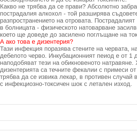
Какво не трябва да се прави? Абсолютно забра
пострадалия алкохол - той разширява съдовет
разпространението на отровата. Пострадалият 
в болницата - физическото натоварване засилв
което ще доведе до засилено поглъщане на ток
А ако това е дизентерия?
Тази инфекция поразява стените на червата, н
дебелото черво. Инкубационният пеиод е от 1 
наподобяват тези на обикновеното натравяне. 
дизентерията са течните фекалии с примеси от
трябва да се извика лекар, в противен случай
с инфекциозно-токсичен шок с летален изход.