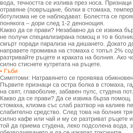
вода, течността се излива през носа. Признаци
отравяне (повръщане, болки в стомаха, темпе
ботулизма не се наблюдават. Болестта се проя
понякога – дори след 1-2 денонощия.
Какво да се прави? Незабавно да се извика бъ
не получи специализирана помощ и то в болниц
смърт поради парализа на дишането. Докато д
направете промивка на стомаха с топъл 2% со
разтривайте ръцете и краката на болния. Ако ч
силно стиснете кутретата на ръцете.
• Гъби
Симптоми: Натравянето се проявява обикновен
Първите признаци са остра болка в стомаха, г
на свят, главоболие, забавен пулс, студена пот
Какво да се прави? Да се извика бърза помощ
стомаха, клизма със слаб разтвор на калиев п
слабително средство. След това на болния тря
силно кафе или чай и му се разтриват ръцете 
той да приема студена, леко подсолена вода, з
обезводняването и да се изкарат токсините.