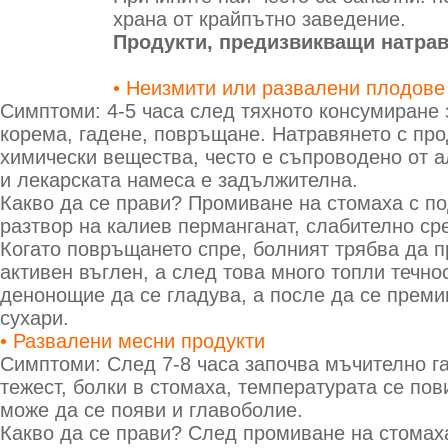
храна от крайпътно заведение.
Продукти, предизвикващи натра
• Неизмити или развалени плодове
Симптоми: 4-5 часа след тяхното консумиране 
корема, гадене, повръщане. Натравянето с про
химически вещества, често е съпроводено от а
и лекарската намеса е задължителна.
Какво да се прави? Промиване на стомаха с п
разтвор на калиев перманганат, слабително ср
Когато повръщането спре, болният трябва да п
активен въглен, а след това много топли течно
денонощие да се гладува, а после да се премин
сухари.
• Развалени месни продукти
Симптоми: След 7-8 часа започва мъчително г
тежест, болки в стомаха, температурата се пов
може да се появи и главоболие.
Какво да се прави? След промиване на стомах