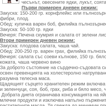
чесънът, овесените ядки, лукът, соята
Първи примерен дневен режим:
Закуска: 150-200 гр. корнфлейкс или пълнозърн
фибри, плод.
Обед: купичка варен боб, филийка пълнозърне
Закуска: 50-100 гр. ядки
Вечеря: Печена скумрия и салата от зелени ли
Втори примерен дневен режим:
Закуска: плодова салата, чаша чай.
Обед: 200-250 гр. варен грах, филийка пълноз
Вечеря: салата със соеви кълнове, 150 гр. бял
кожата, чаша червено вино
За доброто състояние на сърдечно-съдовата с
освен превенцията на холестеролно натрупван
разумна телесна маса.
Щадящият сърцето хранителен режим включва 
и зеленчуци, соя, боб, грах, риба и бяло месо, 
Добрата диета ограничава консумацията на яй
млечни продукти и изключва напълно пърженит
растителните масла. Тя свежда до минимум пр