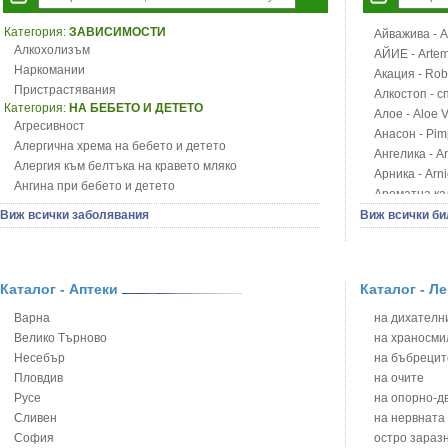
Категория:
ЗАВИСИМОСТИ
Айважива - Al
Алкохолизъм
АЙИЕ - Artemi
Наркомании
Акация - Rob
Пристрастявания
Алкостоп - с
Категория:
НА БЕБЕТО И ДЕТЕТО
Алое - Aloe 
Агресивност
Анасон - Pim
Алергична хрема на бебето и детето
Ангелика - An
Алергия към белтъка на кравето мляко
Арника - Arn
Ангина при бебето и детето
Ароматна кал
Анемия при бебето и детето
Арония - So
Виж всички заболявания
Виж всички би
Апетит - пълни деца
Бабини зъби -
Аромотерапия и децата
Билки за ба
Безапетитие при бебето и детето
Блатен аир -
Бронхиална астма при бебето и детето
Каталог - Аптеки
Каталог - Л
Блатен тъжни
Бронхит и пневмония при деца
Блян
Варна
на дихателни
Варицела
Бобови шушул
Велико Търново
на храносми
Висока температура на бебето и детето
Божур - Paeo
Несебър
на бъбрецит
Възпаление на ушите на бебето и детето
Борови връхче
Пловдив
на очите
Глисти
Босилек - Oc
Русе
на опорно-д
Грижа за пъпа на новороденото
Брей - Tamu
Сливен
на нервната
Грип при бебето и детето
Брош - Rubia 
София
остро зараз
Гърч