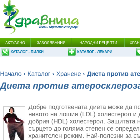
АКТУАЛНО
ЗАБОЛЯВАНИЯ
НАРОДНИ РЕЦЕПТИ
ХРАН
КАТАЛОГ - БИЛКИ
КАТАЛОГ - ЛЕКАРИ
Начало
›
Каталог
›
Хранене
› Диета против ат
Диета против атеросклероз
Добре подготвената диета може да п
нивото на лошия (LDL) холестерол и 
добрия (HDL) холестерол. Защитата 
сърцето до голяма степен се опреде
хранителен режим. Най-полезни за съ