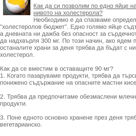
Как да си позволим по едно яйце на
нивото на холестерола?
Необходимо е да спазваме опреде
"холестеролов бюджет". Едно голямо яйце съд
а дневната ни дажба без опасност за сърдечно
да надхвърля 300 мг. По този начин, ако ядем 
останалите храни за деня трябва да бъдат с н
холестерол.
Как да се вместим в оставащите 90 мг?
1. Когато пазаруваме продукти, трябва да търс
понижено съдържание на опасните мастни кисе
2. Трябва да предпочитаме обезмаслени млечн
продукти.
3. Поне едното основно хранене през деня тря
вегетарианско.