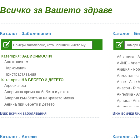
Всичко за Вашето здраве
Каталог - Заболявания
Каталог - Б
Категория:
ЗАВИСИМОСТИ
Айважива - Al
Алкохолизъм
АЙИЕ - Artemi
Наркомании
Акация - Rob
Пристрастявания
Алкостоп - с
Категория:
НА БЕБЕТО И ДЕТЕТО
Алое - Aloe 
Агресивност
Анасон - Pim
Алергична хрема на бебето и детето
Ангелика - An
Алергия към белтъка на кравето мляко
Арника - Arn
Ангина при бебето и детето
Ароматна кал
Анемия при бебето и детето
Арония - So
Виж всички заболявания
Виж всички би
Апетит - пълни деца
Бабини зъби -
Аромотерапия и децата
Билки за ба
Безапетитие при бебето и детето
Блатен аир -
Бронхиална астма при бебето и детето
Каталог - Аптеки
Каталог - Л
Блатен тъжни