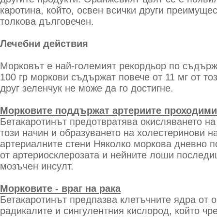
каротина, който, освен всички други преимуще
толкова дълговечен.
Лечебни действия
Морковът е най-големият рекордьор по съдърж
100 гр моркови съдържат повече от 11 мг от то
друг зеленчук не може да го достигне.
Морковите поддържат артериите проходими
Бетакаротинът предотвратява окисляването на 
този начин и образуването на холестеринови на
артериалните стени Няколко моркова дневно п
от артериосклерозата и нейните лоши последи
мозъчен инсулт.
Морковите - враг на рака
Бетакаротинът предпазва клетъчните ядра от о
радикалите и сингулентния кислород, който чр