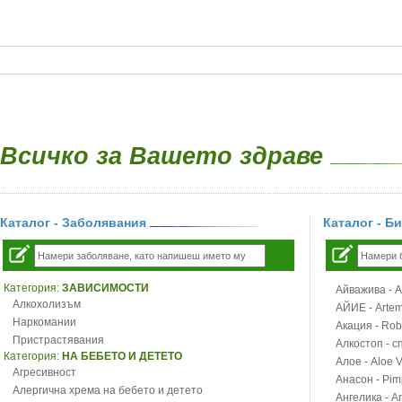
Всичко за Вашето здраве
Каталог - Заболявания
Каталог - Б
Категория:
ЗАВИСИМОСТИ
Айважива - Al
Алкохолизъм
АЙИЕ - Artemi
Наркомании
Акация - Rob
Пристрастявания
Алкостоп - с
Категория:
НА БЕБЕТО И ДЕТЕТО
Алое - Aloe 
Агресивност
Анасон - Pim
Алергична хрема на бебето и детето
Ангелика - An