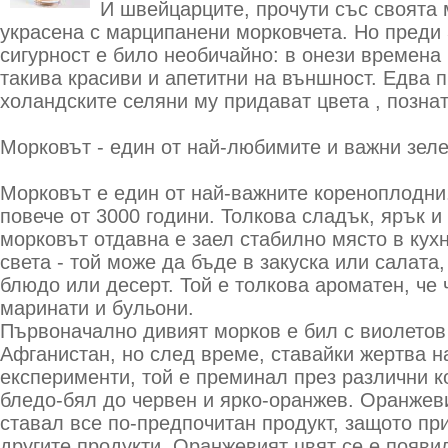
И швейцарците, прочути със своята 
украсена с марципанени морковчета. Но преди 
сигурност е било необичайно: в онези времена
такива красиви и апетитни на външност. Едва п
холандските селяни му придават цвета , познат
Морковът - един от най-любимите и важни зеле
Mорковът е един от най-важните кореноплодни.
повече от 3000 години. Толкова сладък, ярък и 
морковът отдавна е заел стабилно място в кух
света - той може да бъде в закуска или салата,
блюдо или десерт. Той е толкова ароматен, че 
маринати и бульони.
Първоначално дивият морков е бил с виолетов
Афганистан, но след време, ставайки жертва н
експерименти, той е преминал през различни к
бледо-бял до червен и ярко-оранжев. Оранжев
ставал все по-предпочитан продукт, защото пр
другите продукти. Оранжевият цвят се е появи