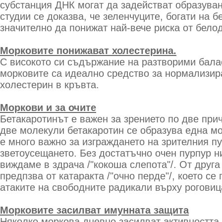
субстанция ДНК могат да задействат образуван
студии се доказва, че зеленчуците, богати на б
значително да понижат най-вече риска от бело
Морковите понижават холестерина.
С високото си съдържание на разтворими бала
морковите са идеално средство за нормализир
холестерин в кръвта.
Моркови и за очите
Бетакаротинът е важен за зрението по две прич
две молекули бетакаротин се образува една мо
е много важно за изграждането на зрителния пур
зветоусещането. Без достатъчно очен пурпур н
виждаме в здрача /"кокоша слепота"/. От друга
предпзва от катаракта /"очно перде"/, което се
атаките на свободните радикали върху роговиц
Морковите засилват имунната защита
Няколко моркова дневно засилват активността