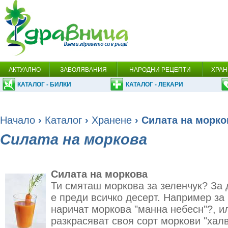
АКТУАЛНО
ЗАБОЛЯВАНИЯ
НАРОДНИ РЕЦЕПТИ
ХРАН
КАТАЛОГ - БИЛКИ
КАТАЛОГ - ЛЕКАРИ
Начало
›
Каталог
›
Хранене
› Силата на морко
Силата на моркова
Силата на моркова
Ти смяташ моркова за зеленчук? За 
е преди всичко десерт. Например за
наричат моркова "манна небесн"?, ил
разкрасяват своя сорт моркови "хал