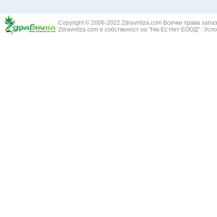
Златовръх - 
Болки в ушите
Змийски лапа
Бронхиектазии - разширение на бронхите
Copyright © 2006-2022 Zdravnitza.com Всички права запа
Змийско мляк
Бронхиолит
Zdravnitza.com е собственост на "Ню Ес Нет ЕООД" :
Усло
Зърнастец -
Бронхит
Иглика - Fl. 
Бронхопневмония
Изсипливче -
Възпаление на тъпанчето
Исиот - Zingib
Възпалено гърло
Исландски ли
Задавяне с чуждо тяло
Исоп - Hyssop
Кашлица
Калина - Vib
Кръвоизлив от носа
Калоферче -
Ларингит
Каменоломка 
Мениеров синдром
Камшик - Agr
Моноцитна ангина
Карамфил - E
Плеврит
Кафяво морск
Саркоидоза
Кисел трън - 
Сенна хрема
Клинавче /орл
Синуит
Коило - Stipa
Сърбеж в ушите
Комунига - Me
Трахеит
Коноп - Canna
Туберкулоза
Конски кесте
Фарингит
Копитник - A
Хрема