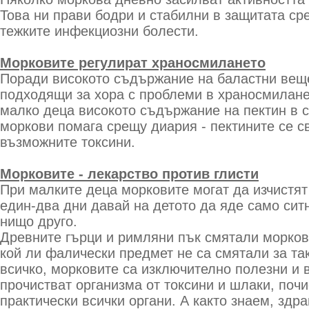
Това ни прави бодри и стабилни в защитата ср
тежките инфекциозни болести.
Морковите регулират храносмилането
Поради високото съдържание на баластни вещ
подходящи за хора с проблеми в храносмилане
малко деца високото съдържание на пектин в с
моркови помага срещу диария - пектините се с
възможните токсини.
Морковите - лекарство против глисти
При малките деца морковите могат да изчистят 
един-два дни давай на детото да яде само сит
нищо друго.
Древните гърци и римляни пък смятали морков
кой ли фалически предмет не са смятали за так
всичко, морковите са изключително полезни и в
прочистват организма от токсини и шлаки, поч
практически всички органи. А както знаем, здр