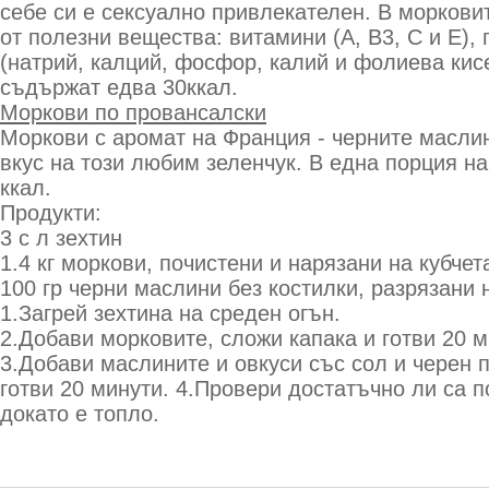
себе си е сексуално привлекателен. В моркови
от полезни вещества: витамини (А, В3, С и Е)
(натрий, калций, фосфор, калий и фолиева кисе
съдържат едва 30ккал.
Моркови по провансалски
Моркови с аромат на Франция - черните масли
вкус на този любим зеленчук. В една порция н
ккал.
Продукти:
3 с л зехтин
1.4 кг моркови, почистени и нарязани на кубчет
100 гр черни маслини без костилки, разрязани 
1.Загрей зехтина на среден огън.
2.Добави морковите, сложи капака и готви 20 м
3.Добави маслините и овкуси със сол и черен 
готви 20 минути. 4.Провери достатъчно ли са 
докато е топло.