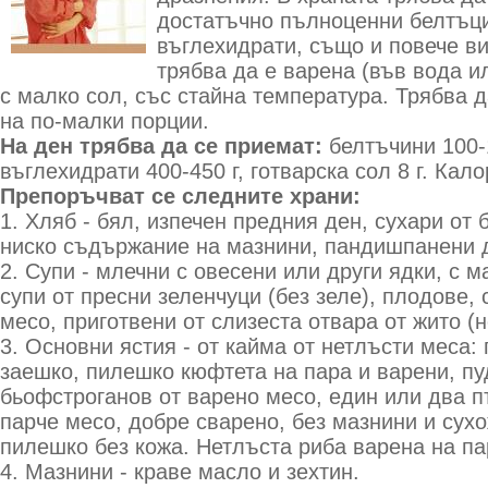
достатъчно пълноценни белтъци
въглехидрати, също и повече в
трябва да е варена (във вода и
с малко сол, със стайна температура. Трябва д
на по-малки порции.
На ден трябва да се приемат:
белтъчини 100-1
въглехидрати 400-450 г, готварска сол 8 г. Кал
Препоръчват се следните храни:
1. Хляб - бял, изпечен предния ден, сухари от
ниско съдържание на мазнини, пандишпанени 
2. Супи - млечни с овесени или други ядки, с 
супи от пресни зеленчуци (без зеле), плодове, 
месо, приготвени от слизеста отвара от жито (н
3. Основни ястия - от кайма от нетлъсти меса:
заешко, пилешко кюфтета на пара и варени, пу
бьофстроганов от варено месо, един или два п
парче месо, добре сварено, без мазнини и сух
пилешко без кожа. Нетлъста риба варена на па
4. Мазнини - краве масло и зехтин.