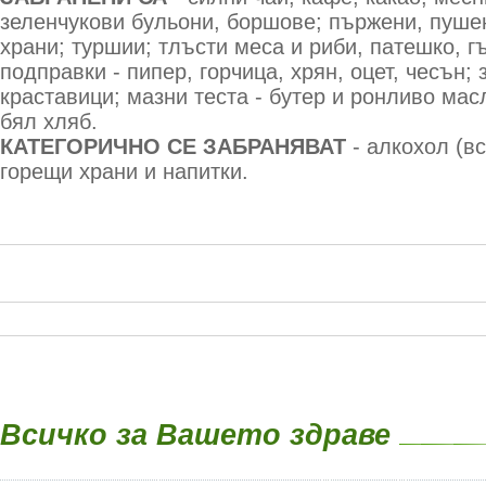
зеленчукови бульони, боршове; пържени, пуше
храни; туршии; тлъсти меса и риби, патешко, г
подправки - пипер, горчица, хрян, оцет, чесън; 
краставици; мазни теста - бутер и ронливо мас
бял хляб.
КАТЕГОРИЧНО СЕ ЗАБРАНЯВАТ
- алкохол (вс
горещи храни и напитки.
Всичко за Вашето здраве