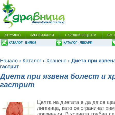
АКТУАЛНО
ЗАБОЛЯВАНИЯ
НАРОДНИ РЕЦЕПТИ
ХРАН
КАТАЛОГ - БИЛКИ
КАТАЛОГ - ЛЕКАРИ
Начало
›
Каталог
›
Хранене
› Диета при язвен
гастрит
Диета при язвена болест и х
гастрит
Целта на диетата е да да се щ
лигавица, като се ограничат хи
дразнения. В храната трябва д