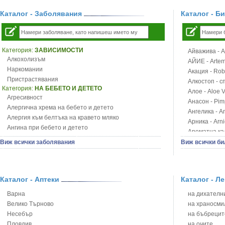
Каталог - Заболявания
Каталог - Б
Категория:
ЗАВИСИМОСТИ
Айважива - Al
Алкохолизъм
АЙИЕ - Artemi
Наркомании
Акация - Rob
Пристрастявания
Алкостоп - с
Категория:
НА БЕБЕТО И ДЕТЕТО
Алое - Aloe 
Агресивност
Анасон - Pim
Алергична хрема на бебето и детето
Ангелика - An
Алергия към белтъка на кравето мляко
Арника - Arn
Ангина при бебето и детето
Ароматна кал
Анемия при бебето и детето
Арония - So
Виж всички заболявания
Виж всички би
Апетит - пълни деца
Бабини зъби -
Аромотерапия и децата
Билки за ба
Безапетитие при бебето и детето
Блатен аир -
Бронхиална астма при бебето и детето
Каталог - Аптеки
Каталог - Л
Блатен тъжни
Бронхит и пневмония при деца
Блян
Варна
на дихателни
Варицела
Бобови шушул
Велико Търново
на храносми
Висока температура на бебето и детето
Божур - Paeo
Несебър
на бъбрецит
Възпаление на ушите на бебето и детето
Борови връхче
Пловдив
на очите