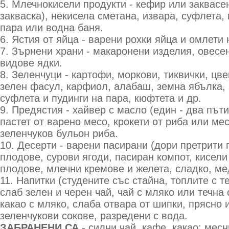
5. Млечнокисели продукти - кефир или заквас
закваска), некисела сметана, извара, суфлета, 
пара или водна баня.
6. Ястия от яйца - варени рохки яйца и омлети 
7. Зърнени храни - макаронени изделия, овесе
видове ядки.
8. Зеленчуци - картофи, моркови, тиквички, цвек
зелен фасул, карфиол, алабаш, земна ябълка, 
суфлета и пудинги на пара, кюфтета и др.
9. Предястия - хайвер с масло (един - два пъти
пастет от варено месо, крокети от риба или ме
зеленчуков бульон риба.
10. Десерти - варени пасирани (дори претрити 
плодове, сурови ягоди, пасиран компот, кисели
плодове, млечни кремове и желета, сладко, ме
11. Напитки (студените със стайна, топлите с т
слаб зелен и черен чай, чай с мляко или течна
какао с мляко, слаба отвара от шипки, прясно
зеленчукови сокове, разредени с вода.
ЗАБРАНЕНИ СА
- силни чай, кафе, какао; месн