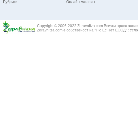
Рубрики
Онлайн магазин
Зайча сянка -
Белодробна емболия и белодробен инфаркт
Здравец - Ge
Белодробна склероза
Златовръх - 
Болки в ушите
Змийски лапа
Бронхиектазии - разширение на бронхите
Copyright © 2006-2022 Zdravnitza.com Всички права запа
Змийско мляк
Бронхиолит
Zdravnitza.com е собственост на "Ню Ес Нет ЕООД" :
Усло
Зърнастец -
Бронхит
Иглика - Fl. 
Бронхопневмония
Изсипливче -
Възпаление на тъпанчето
Исиот - Zingib
Възпалено гърло
Исландски ли
Задавяне с чуждо тяло
Исоп - Hyssop
Кашлица
Калина - Vib
Кръвоизлив от носа
Калоферче -
Ларингит
Каменоломка 
Мениеров синдром
Камшик - Agr
Моноцитна ангина
Карамфил - E
Плеврит
Кафяво морск
Саркоидоза
Кисел трън - 
Сенна хрема
Клинавче /орл
Синуит
Коило - Stipa
Сърбеж в ушите
Комунига - Me
Трахеит
Коноп - Canna
Туберкулоза