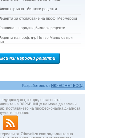
Високо кръвно - билкови рецепти
Рецепта за отслабване на проф. Мермерски
Кашлица – народни, билкови рецепти
Рецепта на проф. д-р Петър Манолов при
лит
Разработено от
НЮ ЕС НЕТ ЕООД
редупреждава, че предоставената
аниците на ЗДРАВНИЦА не може да замени
ар, поставянето на професионална диагноза
нужното лечение.
териали от Zdravnitza.com задължително