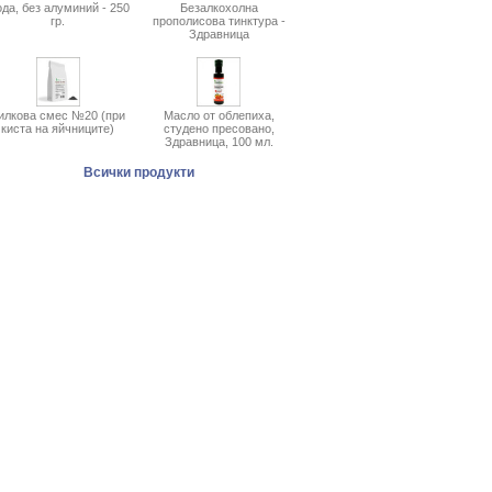
да, без алуминий - 250
Безалкохолна
гр.
прополисова тинктура -
Здравница
илкова смес №20 (при
Масло от облепиха,
киста на яйчниците)
студено пресовано,
Здравница, 100 мл.
Всички продукти