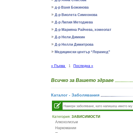
Д-р Анна Спасова
д-р Ваня Божинова
Д-р Виолета Симеонова
Д-р Лилия Методиева
Д-р Марияна Райчева, хомеопат
Д-р Нели Димкин
Д-р Нелли Димитрова
Медицински център “Лорамед”
« Първа
1
Последна »
Всичко за Вашето здраве
Каталог - Заболявания
Категория:
ЗАВИСИМОСТИ
Алкохолизъм
Наркомании