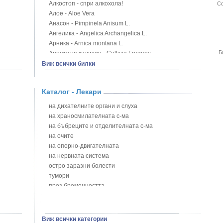
Алкостоп - спри алкохола!
Со
Алое - Aloe Vera
Анасон - Pimpinela Anisum L.
Ангелика - Angelica Archangelica L.
Арника - Arnica montana L.
Б
Ароматна кализия - Callisia Fragans
Арония - Sorbus melanocorpa
Виж всички билки
Бабини зъби - Tribulus terrestris
Билки за бани при хемороиди
Каталог - Лекари
Блатен аир - Acorus calamus L.
Блатен тъжник - Spirea ulmaria L.
на дихателните органи и слуха
Блян
на храносмилателната с-ма
Бобови шушулки - Phaseolus Vulgaris L.
на бъбреците и отделителната с-ма
Божур - Paeonia Decora
на очите
Борови връхчета - Pinus sylvestris
на опорно-двигателната
Босилек - Ocimum Basillicum
на нервната система
Брей - Tamus Communis
остро заразни болести
Брош - Rubia tinctorum L.
тумори
Бръшлян - Hedera helix L.
през бременността
Бряст - Ulmus
на сърцето и кръвоносните съдове
Бушменски отровен храст - Acokanthera oppositifolia
на устната кухина
Бял имел - Viscum album L.
сексуални проблеми
Виж всички категории
Бял оман - Inula Helenium L.