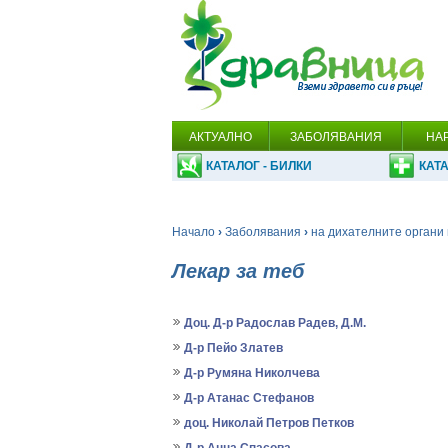
АКТУАЛНО
ЗАБОЛЯВАНИЯ
НА
КАТАЛОГ - БИЛКИ
КАТА
Начало
›
Заболявания
›
на дихателните органи 
Лекар за теб
Доц. Д-р Радослав Радев, Д.М.
Д-р Пейо Златев
Д-р Румяна Николчева
Д-р Атанас Стефанов
доц. Николай Петров Петков