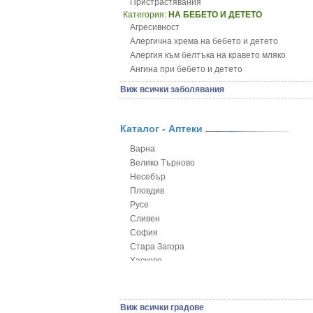
Пристрастявания
Категория:
НА БЕБЕТО И ДЕТЕТО
Агресивност
Алергична хрема на бебето и детето
Алергия към белтъка на кравето мляко
Ангина при бебето и детето
Анемия при бебето и детето
Виж всички заболявания
Апетит - пълни деца
Аромотерапия и децата
Безапетитие при бебето и детето
Каталог - Аптеки
Бронхиална астма при бебето и детето
Варна
Бронхит и пневмония при деца
Велико Търново
Варицела
Несебър
Висока температура на бебето и детето
Пловдив
Възпаление на ушите на бебето и детето
Русе
Глисти
Сливен
Грижа за пъпа на новороденото
София
Грип при бебето и детето
Стара Загора
Гърч
Хасково
Да отгледам и възпитам детето си
Ямбол
Детска церебрална парализа
Детски аутизъм
Детски диабет
Виж всички градове