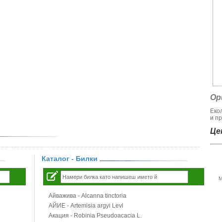
Ор
Еко
и пр
Цен
Каталог - Билки
М
Айважива - Alcanna tinctoria
АЙИЕ - Artemisia argyi Levl
Акация - Robinia Pseudoacacia L.