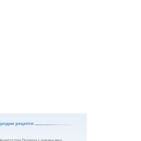
ародни рецепти
Рецепта при Подагра с пчелен мед