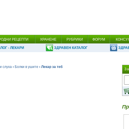
РОДНИ РЕЦЕПТИ
ХРАНЕНЕ
РУБРИКИ
ФОРУМ
КОНСУ
ЛОГ - ЛЕКАРИ
ЗДРАВЕН КАТАЛОГ
ЗДРА
и слуха
›
Болки в ушите
› Лекар за теб
З
Пр