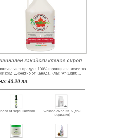
игинален канадски кленов сироп
логично чист продукт. 100% гаранция за качество
оизход. Директно от Канада. Клас "А" (Light)....
а: 40.20 лв.
асло от черен кимион
Билкова смес №15 (при
псориазис)