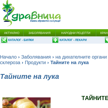
АКТУАЛНО
ЗАБОЛЯВАНИЯ
НАРОДНИ РЕЦЕПТИ
ХРАН
КАТАЛОГ - БИЛКИ
КАТАЛОГ - ЛЕКАРИ
Начало
›
Заболявания
›
на дихателните органи
склероза
›
Продукти
› Тайните на лука
Тайните на лука
ТАЙНИТЕ