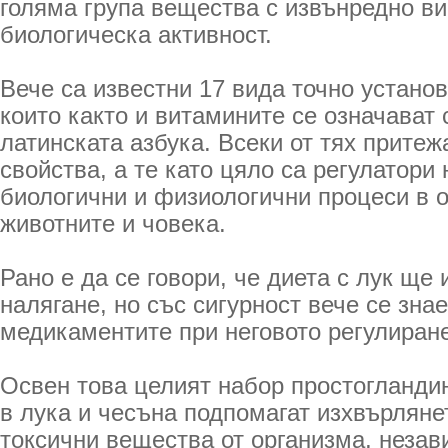
голяма група вещества с извънредно ви
биологическа активност.
Вече са известни 17 вида точно устано
които както и витамините се означават 
латинската азбука. Всеки от тях прите
свойства, а те като цяло са регулатори
биологични и физиологични процеси в 
животните и човека.
Рано е да се говори, че диета с лук ще
налягане, но със сигурност вече се зна
медикаментите при неговото регулиране
Освен това целият набор простогландин
в лука и чесъна подпомагат изхвърляне
токсични вещества от организма, незав