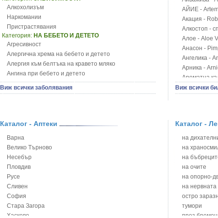
Алкохолизъм
АЙИЕ - Artemi
Наркомании
Акация - Rob
Пристрастявания
Алкостоп - с
Категория:
НА БЕБЕТО И ДЕТЕТО
Алое - Aloe 
Агресивност
Анасон - Pim
Алергична хрема на бебето и детето
Ангелика - An
Алергия към белтъка на кравето мляко
Арника - Arn
Ангина при бебето и детето
Ароматна кал
Анемия при бебето и детето
Арония - So
Виж всички заболявания
Виж всички би
Апетит - пълни деца
Бабини зъби -
Аромотерапия и децата
Билки за ба
Безапетитие при бебето и детето
Блатен аир -
Бронхиална астма при бебето и детето
Каталог - Аптеки
Каталог - Л
Блатен тъжни
Бронхит и пневмония при деца
Блян
Варна
на дихателни
Варицела
Бобови шушул
Велико Търново
на храносми
Висока температура на бебето и детето
Божур - Paeo
Несебър
на бъбрецит
Възпаление на ушите на бебето и детето
Борови връхче
Пловдив
на очите
Глисти
Босилек - Oc
Русе
на опорно-д
Грижа за пъпа на новороденото
Брей - Tamu
Сливен
на нервната
Грип при бебето и детето
Брош - Rubia 
София
остро зараз
Гърч
Бръшлян - He
Стара Загора
тумори
Да отгледам и възпитам детето си
Бряст - Ulmu
Хасково
през бремен