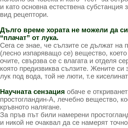
и като основна естествена субстанция з
вид рецептори.
Дълго време хората не можели да с
“плачат” от лука.
Сега се знае, че сълзите се дължат на 
(лесно изпаряващо се) вещество, което
очите, свързва се с влагата и отделя се
която предизвиква сълзите. Жените си з
лук под вода, той не люти, т.е киселинат
Научната сензация
обаче е откриванет
простогландин-А, лечебно вещество, к
кръвното налягане.
За пръв път били намерени простогланд
и никой не очаквал да се намерят точно