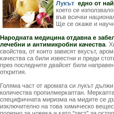
Лукът
едно от най
което се използвало
във всички национал
Ще се окаже и науч
Народната медицина отдавна е забе
лечебни и антимикробни качества
. 
свойства, от които зависят вкусът, аро
качества са били известни и преди стот
през последните двайсет били направе
открития.
Голяма част от аромата си лукът дължи
количества пропилмеркаптан. Меркапта
специфичната миризма на мидите се д
изключително на това химическо вещест
полезно за човека и като “тест” за остр