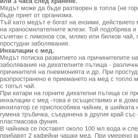
или 3 часа след хранене.
Медът може да бъде разтворен в топла (не гор
бъде приет от организма.
Тъй като медът е богат на ензими, действието
на храносмилателните жлези. Той подобрява и 
съчетан с лимонов сок, мляко или билков чай,
простудни заболявания.
Инхалации с мед.
Медът потиска развитието на причинителите на
заболявания на дихателните пътища - различн
причинителя на пневмонията и др. При просту
разпространено е приемането на мед с топло м
с топъл чай.
При катари на горните дихателни пътища се п
инхалации с мед -това е осъществимо и в дом
инхилатор се приспособява чайник, в шийката 
гумена тръбичка, съединена в другия край със
пластмасова фуния.
В чайника се поставят около 100 мл вода и сле
прибавят 2 кафейни чашки мед. При умерено вр