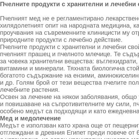
Пчелните продукти с хранителни и лечебни 
Пчелният мед не е регламентирано лекарствен
хилядолетният опит на народната медицина, ка
проучвания на съвременните клиницисти му от
природните продукти с лечебно действие.
Пчелните продукти с хранителни и лечебни сво
пчелният прашец и пчелното млечице. Те съдъ
за човека хранителни вещества: въглехидрати,
витамини и минерали. Тяхната биологична сто
богатото съдържание на ензими, аминокиселин
и др. Голям брой от тези вещества пчелите пол
лечебните растения.
Освен за лечение на някои заболявания, общо
и повишаване на съпротивителните му сили, пч
особено медът са подходящи и като ежедневна
Мед и медолечение
Медът е използван като храна още от пещернит
отглеждани в древния Египет преди повече от 