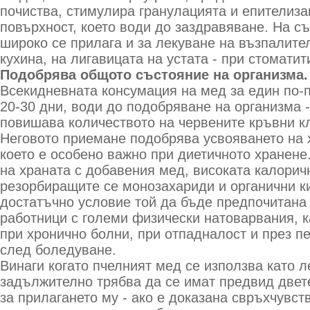
почиства, стимулира гранулацията и епителиза
повърхност, което води до заздравяване. На с
широко се прилага и за лекуване на възпалите
кухина, на лигавицата на устата - при стоматити
Подобрява общото състояние на организма.
Всекидневната консумация на мед за един по-
20-30 дни, води до подобряване на организма 
повишава количеството на червените кръвни кл
Неговото приемане подобрява усвояването на 
което е особено важно при диетичното хранене
на храната с добавения мед, високата калорич
резорбиращите се монозахариди и органични к
достатъчно условие той да бъде предпочитана 
работници с големи физически натоварвания, к
при хронично болни, при отпадналост и през п
след боледуване.
Винаги когато пчелният мед се използва като л
задължително трябва да се имат предвид двет
за прилагането му - ако е доказана свръхчувст