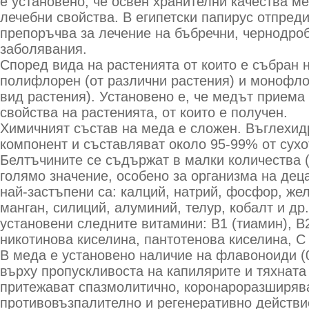
е установено, че освен хранителни качества м
лечебни свойства. В египетски папирус отпреди
препоръчва за лечение на бъбречни, чернодро
заболявания.
Според вида на растенията от които е събран 
полифлорен (от различни растения) и монофло
вид растения). Установено е, че медът приема
свойства на растенията, от които е получен.
Химичният състав на меда е сложен. Въглехид
компонент и съставляват около 95-99% от сухо
Белтъчините се съдържат в малки количества (
голямо значение, особено за организма на дец
най-застъпени са: калций, натрий, фосфор, жел
манган, силиций, алуминий, телур, кобалт и др
установени следните витамини: В1 (тиамин), В
никотинова киселина, пантотенова киселина, С
В меда е установено наличие на флавоноиди (0
върху пропускливоста на капилярите и тяхната 
притежават спазмолитично, коронароразширяв
противовъзпалително и регенеративно действи