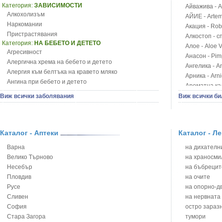
Категория:
ЗАВИСИМОСТИ
Айважива - Al
Алкохолизъм
АЙИЕ - Artemi
Наркомании
Акация - Rob
Пристрастявания
Алкостоп - с
Категория:
НА БЕБЕТО И ДЕТЕТО
Алое - Aloe 
Агресивност
Анасон - Pim
Алергична хрема на бебето и детето
Ангелика - An
Алергия към белтъка на кравето мляко
Арника - Arn
Ангина при бебето и детето
Ароматна кал
Анемия при бебето и детето
Арония - So
Виж всички заболявания
Виж всички би
Апетит - пълни деца
Бабини зъби -
Аромотерапия и децата
Билки за ба
Безапетитие при бебето и детето
Блатен аир -
Бронхиална астма при бебето и детето
Каталог - Аптеки
Каталог - Л
Блатен тъжни
Бронхит и пневмония при деца
Блян
Варна
на дихателни
Варицела
Бобови шушул
Велико Търново
на храносми
Висока температура на бебето и детето
Божур - Paeo
Несебър
на бъбрецит
Възпаление на ушите на бебето и детето
Борови връхче
Пловдив
на очите
Глисти
Босилек - Oc
Русе
на опорно-д
Грижа за пъпа на новороденото
Брей - Tamu
Сливен
на нервната
Грип при бебето и детето
Брош - Rubia 
София
остро зараз
Гърч
Бръшлян - He
Стара Загора
тумори
Да отгледам и възпитам детето си