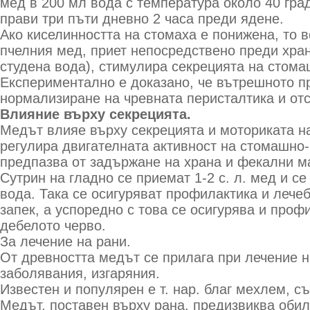
мед в 200 мл вода с температура около 40 гра
прави три пъти дневно 2 часа преди ядене.
Ако киселинността на стомаха е понижена, то 
пчелния мед, приет непосредствено преди хран
студена вода), стимулира секрецията на стома
Експериментално е доказано, че вътрешното п
нормализиране на чревната перисталтика и отс
Влияние върху секрецията.
Медът влияе върху секрецията и моториката на
регулира двигателната активност на стомашно-
предпазва от задържане на храна и фекални м
Сутрин на гладно се приемат 1-2 с. л. мед и с
вода. Така се осигуряват профилактика и лече
запек, а успоредно с това се осигурява и проф
дебелото черво.
За лечение на рани.
От древността медът се прилага при лечение н
заболявания, изгаряния.
Известен и популярен е т. нар. благ мехлем, 
Медът, поставен върху рана, предизвиква обил