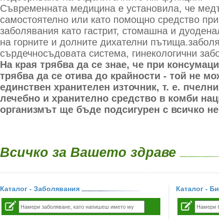
Съвременната медицина е установила, че медъ
самостоятелно или като помощно средство при
заболявания като гастрит, стомашна и дуодена
на горните и долните дихателни пътища.забол
сърдечносъдовата система, гинекологични заб
На края трябва да се знае, че при консумац
трябва да се отива до крайности - той не мо
единствен хранителен източник, т. е. пчелн
лечебно и хранително средство в комби наци
организмът ще бъде подсигурен с всичко н
Всичко за Вашето здраве
Каталог - Заболявания
Каталог - Б