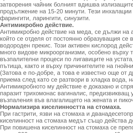
затворения чайник болният вдишва излизащите
продължение на 15-20 минути. Тези инхалации 
фарингити, ларингити, синузити.
Антимикробно действие.
Антимикробно действие на меда, се дължи на 
който се отделя от постоянно образуващия се 
водороден прекис. Този активен кислород дей
много видове микроорганизми, особено върху т
възпалителни процеси по лигавиците на устата
пътища, както и върху причинителите на гнойни
(Затова е по-добре, а това е известно още от 
приема след като се разтвори в хладка вода, н
Антимикробното му действие е доказано и спр
паразит трихомонас вагиналис, предизвикващ 
възпаления във влагалището на жената и пико
Нормализира киселинността на стомаха.
При гастрити, язви на стомаха и дванадесетоп
киселинност на стомаха медът също действа д
При повишена киселинност на стомаха се преп