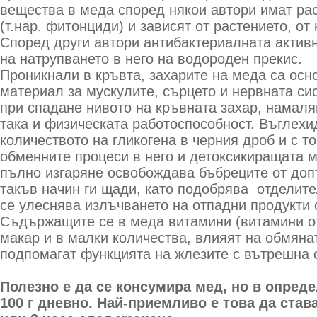
вещества в меда според някои автори имат ра
(т.нар. фитонциди) и зависят от растението, от
Според други автори антибактериалната актив
на натрупването в него на водороден прекис.
Проникнали в кръвта, захарите на меда са осн
материал за мускулите, сърцето и нервната сис
при спадане нивото на кръвната захар, намаля
така и физическата работоспособност. Въглехи
количеството на гликогена в черния дроб и с т
обменните процеси в него и детоксикиращата м
пълно изгаряне освобождава бъбреците от доп
такъв начин ги щади, като подобрява отделите
се улеснява излъчването на отпадни продукти 
Съдържащите се в меда витамини (витамини от г
макар и в малки количества, влияят на обмяна
подпомагат функцията на жлезите с вътрешна 
Полезно е да се консумира мед, но в опред
100 г дневно. Най-приемливо е това да став