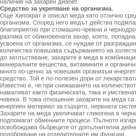
наличие на захарен диабет.
Средство за укрепване на организма.
Още Хипократ е описал меда като отлично сре
организма. Според него медът действа подмла
благоприятно при стомашно-чревни и чернодро
разлика от обикновената захар, която, попадна
усвоена от организма, се нуждае от разгражда
количества повишава съдържанието на холесте
до затлъстяване, захарите в меда в комбинаци
минералните вещества, витамините и органичн
много по-ценно за човешкия организъм енергет
средство. Той е по-полезен дори от лекарстват
Известно е, че при снижаването на количествот
намаляват както физическата, така и умствена
човека. В това отношение захарите на меда са
енергиен материал за сърцето, нервната систе
Захарите на меда увеличават гликогена в черни
подпомагат обменните процеси. Пълното изгар
освобождава бъбреците от допълнителна дейно
подобряване на отделителните им функции.