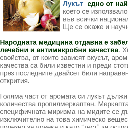
Лукът
едно от най
което се използвало
във всички национал
Ще се окаже и науч
Народната медицина отдавна е забе
лечебни и антимикробни качества
. 
свойства, от които зависят вкусът, аро
качества са били известни и преди стот
през последните двайсет били направе
открития.
Голяма част от аромата си лукът дължи
количества пропилмеркаптан. Меркапта
специфичната миризма на мидите се д
изключително на това химическо вещест
полезно за човека и като “тест” за остр