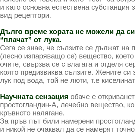
и като основна естествена субстанция з
вид рецептори.
Дълго време хората не можели да с
“плачат” от лука.
Сега се знае, че сълзите се дължат на 
(лесно изпаряващо се) вещество, което
очите, свързва се с влагата и отделя се
която предизвиква сълзите. Жените си з
лук под вода, той не люти, т.е киселинат
Научната сензация
обаче е откриванет
простогландин-А, лечебно вещество, к
кръвното налягане.
За пръв път били намерени простогланд
и никой не очаквал да се намерят точно