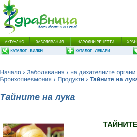
АКТУАЛНО
ЗАБОЛЯВАНИЯ
НАРОДНИ РЕЦЕПТИ
ХРАН
КАТАЛОГ - БИЛКИ
КАТАЛОГ - ЛЕКАРИ
Начало
›
Заболявания
›
на дихателните органи
Бронхопневмония
›
Продукти
› Тайните на лук
Тайните на лука
ТАЙНИТЕ