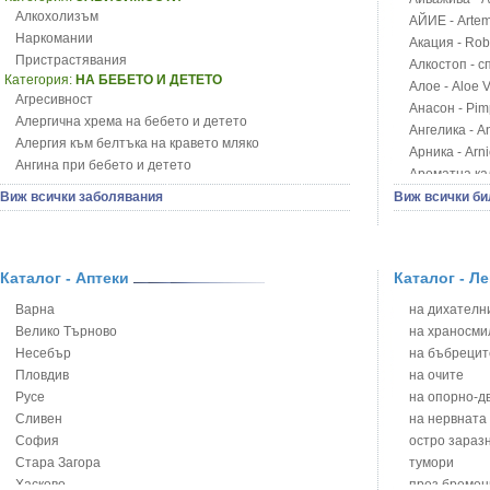
Алкохолизъм
АЙИЕ - Artemi
Наркомании
Акация - Rob
Пристрастявания
Алкостоп - с
Категория:
НА БЕБЕТО И ДЕТЕТО
Алое - Aloe 
Агресивност
Анасон - Pim
Алергична хрема на бебето и детето
Ангелика - An
Алергия към белтъка на кравето мляко
Арника - Arn
Ангина при бебето и детето
Ароматна кал
Анемия при бебето и детето
Арония - So
Виж всички заболявания
Виж всички би
Апетит - пълни деца
Бабини зъби -
Аромотерапия и децата
Билки за ба
Безапетитие при бебето и детето
Блатен аир -
Бронхиална астма при бебето и детето
Каталог - Аптеки
Каталог - Л
Блатен тъжни
Бронхит и пневмония при деца
Блян
Варна
на дихателни
Варицела
Бобови шушул
Велико Търново
на храносми
Висока температура на бебето и детето
Божур - Paeo
Несебър
на бъбрецит
Възпаление на ушите на бебето и детето
Борови връхче
Пловдив
на очите
Глисти
Босилек - Oc
Русе
на опорно-д
Грижа за пъпа на новороденото
Брей - Tamu
Сливен
на нервната
Грип при бебето и детето
Брош - Rubia 
София
остро зараз
Гърч
Бръшлян - He
Стара Загора
тумори
Да отгледам и възпитам детето си
Бряст - Ulmu
Хасково
през бремен