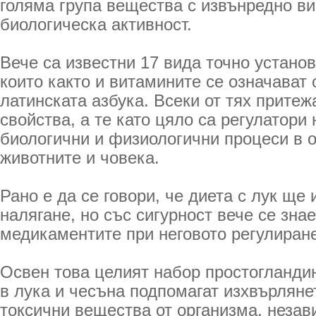
голяма група вещества с извънредно ви
биологическа активност.
Вече са известни 17 вида точно устано
които както и витамините се означават 
латинската азбука. Всеки от тях прите
свойства, а те като цяло са регулатори
биологични и физиологични процеси в 
животните и човека.
Рано е да се говори, че диета с лук ще
налягане, но със сигурност вече се зна
медикаментите при неговото регулиране
Освен това целият набор простогландин
в лука и чесъна подпомагат изхвърляне
токсични вещества от организма, незав