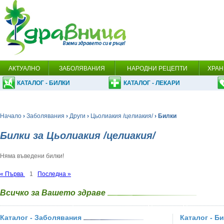
АКТУАЛНО
ЗАБОЛЯВАНИЯ
НАРОДНИ РЕЦЕПТИ
ХРАН
КАТАЛОГ - БИЛКИ
КАТАЛОГ - ЛЕКАРИ
Начало
›
Заболявания
›
Други
›
Цьолиакия /целиакия/
› Билки
Билки за Цьолиакия /целиакия/
Няма въведени билки!
« Първа
1
Последна »
Всичко за Вашето здраве
Каталог - Заболявания
Каталог - Б