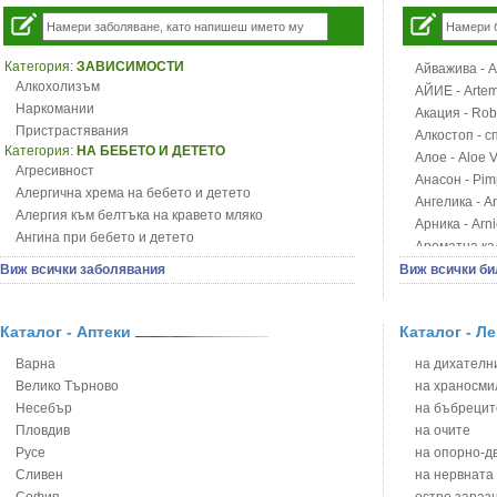
Категория:
ЗАВИСИМОСТИ
Айважива - Al
Алкохолизъм
АЙИЕ - Artemi
Наркомании
Акация - Rob
Пристрастявания
Алкостоп - с
Категория:
НА БЕБЕТО И ДЕТЕТО
Алое - Aloe 
Агресивност
Анасон - Pim
Алергична хрема на бебето и детето
Ангелика - An
Алергия към белтъка на кравето мляко
Арника - Arn
Ангина при бебето и детето
Ароматна кал
Анемия при бебето и детето
Арония - So
Виж всички заболявания
Виж всички би
Апетит - пълни деца
Бабини зъби -
Аромотерапия и децата
Билки за ба
Безапетитие при бебето и детето
Каталог - Аптеки
Каталог - Л
Блатен аир -
Бронхиална астма при бебето и детето
Блатен тъжни
Варна
на дихателни
Бронхит и пневмония при деца
Блян
Велико Търново
на храносми
Варицела
Бобови шушул
Несебър
на бъбрецит
Висока температура на бебето и детето
Божур - Paeo
Пловдив
на очите
Възпаление на ушите на бебето и детето
Борови връхче
Русе
на опорно-д
Глисти
Босилек - Oc
Сливен
на нервната
Грижа за пъпа на новороденото
Брей - Tamu