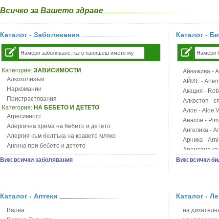
Всичко за Вашето здраве
Каталог - Заболявания
Каталог - Б
Категория:
ЗАВИСИМОСТИ
Айважива - Al
Алкохолизъм
АЙИЕ - Artemi
Наркомании
Акация - Rob
Пристрастявания
Алкостоп - с
Категория:
НА БЕБЕТО И ДЕТЕТО
Алое - Aloe 
Агресивност
Анасон - Pim
Алергична хрема на бебето и детето
Ангелика - An
Алергия към белтъка на кравето мляко
Арника - Arn
Ангина при бебето и детето
Ароматна кал
Анемия при бебето и детето
Арония - So
Виж всички заболявания
Виж всички би
Апетит - пълни деца
Бабини зъби -
Аромотерапия и децата
Билки за ба
Безапетитие при бебето и детето
Блатен аир -
Бронхиална астма при бебето и детето
Каталог - Аптеки
Каталог - Л
Блатен тъжни
Бронхит и пневмония при деца
Блян
Варна
на дихателни
Варицела
Бобови шушул