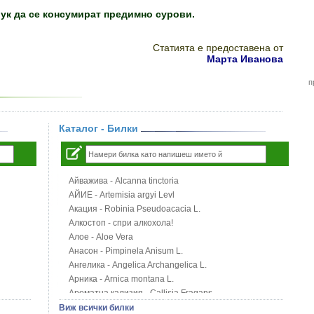
лук да се консумират предимно сурови.
Статията е предоставена от
Марта Иванова
п
Каталог - Билки
Айважива - Alcanna tinctoria
АЙИЕ - Artemisia argyi Levl
Акация - Robinia Pseudoacacia L.
Алкостоп - спри алкохола!
Алое - Aloe Vera
Анасон - Pimpinela Anisum L.
Ангелика - Angelica Archangelica L.
Арника - Arnica montana L.
Ароматна кализия - Callisia Fragans
Арония - Sorbus melanocorpa
Виж всички билки