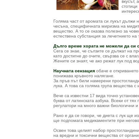
вкусът, 
стотици
интерес
Голяма част от аромата си лукът дължи 
чесъна, специфичната миризма на мидит
вещество. А то се оказва полезно за чове
естествена субстанция за лечетнието на 
Дълго време хората не можели да си о
Сега се знае, че сълзите се дължат на п
като достигне до очите, свързва се с вла
Жените си знаят, че ако режат лук под вод
Научната сензация
обаче е откриването
понижава кръвното налягане.
За пръв път били намерени простогландин
лука. А това са голяма група вещества с
Вече са известни 17 вида точно установе
буква от латинската азбука. Всеки от тях
регулатори на много важни биологични и
Рано е да се говори, че диета с лук ще и
ще подпомага медикаментите при негово
Освен това целият набор простогландини
на вредни и токсични вещества от органи