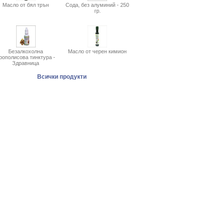
Масло от бял трън
Сода, без алуминий - 250
гр.
Безалкохолна
Масло от черен кимион
рополисова тинктура -
Здравница
Всички продукти