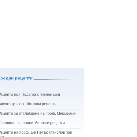
ародни рецепти
Рецепта при Подагра с пчелен мед
Високо кръвно - билкови рецепти
Рецепта за отслабване на проф. Мермерски
Кашлица – народни, билкови рецепти
Рецепта на проф. д-р Петър Манолов при
лит