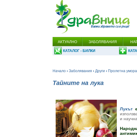
АКТУАЛНО
ЗАБОЛЯВАНИЯ
НА
КАТАЛОГ - БИЛКИ
КАТА
Начало
›
Заболявания
›
Други
›
Пролетна умора
Тайните на лука
Лукът
е
използва
и научн
Народна
антими