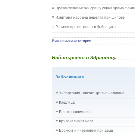
Коклюш при бебето и детето
Превантивни мерки срещу сенна хрема с ака
Колики
Менингит
Изпитана народна рецепта при шипове
Млечни зъби
Репички против пясък в бъбреците
Млечница
Морбили
Нощно напикаване - енуреза
Виж всички категории
Отит
Отравяне
Най-търсено в Здравница
Плач
Подсичане
Проблеми в пикочните пътища и бъбреците
Заболявания
Проблеми с очите на бебето и детето
Разстройство - диария при бебето и детето
Рахит
Хипертония - високо кръвно налягане
Рубеола
Температура - висока
Кашлица
Травми на бебето и детето
Бронхопневмония
Хрема при бебето и детето
Категория:
НА БЪБРЕЦИТЕ И ОТДЕЛИТЕЛНАТ
Кръвоизлив от носа
Бъбреци
Бъбречна поликистоза
Бронхит и пневмония при деца