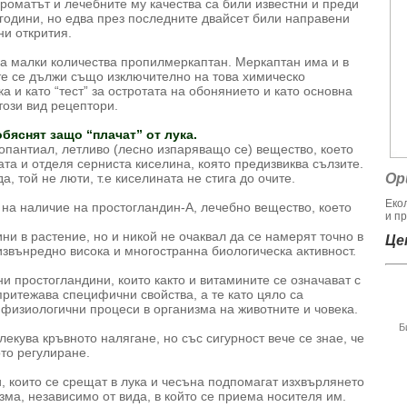
ароматът и лечебните му качества са били известни и преди
 години, но едва през последните двайсет били направени
ни открития.
на малки количества пропилмеркаптан. Меркаптан има и в
е се дължи също изключително на това химическо
ка и като “тест” за остротата на обонянието и като основна
този вид рецептори.
бяснят защо “плачат” от лука.
ропантиал, летливо (лесно изпаряващо се) вещество, което
гата и отделя серниста киселина, която предизвиква сълзите.
а, той не люти, т.е киселината не стига до очите.
Ор
Еко
 на наличие на простогландин-А, лечебно вещество, което
и пр
и в растение, но и никой не очаквал да се намерят точно в
Цен
 извънредно висока и многостранна биологическа активност.
ни простогландини, които както и витамините се означават с
 притежава специфични свойства, а те като цяло са
 физиологични процеси в организма на животните и човека.
Б
злекува кръвното налягане, но със сигурност вече се знае, че
то регулиране.
, които се срещат в лука и чесъна подпомагат изхвърлянето
зма, независимо от вида, в който се приема носителя им.