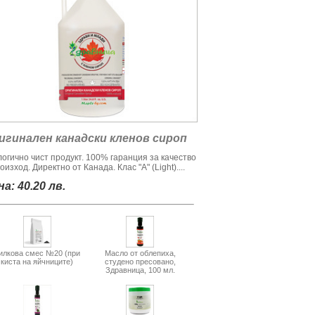
игинален канадски кленов сироп
логично чист продукт. 100% гаранция за качество
оизход. Директно от Канада. Клас "А" (Light)....
а: 40.20 лв.
илкова смес №20 (при
Масло от облепиха,
киста на яйчниците)
студено пресовано,
Здравница, 100 мл.