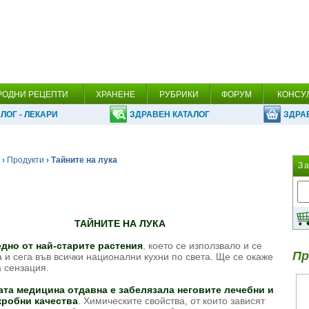
РОДНИ РЕЦЕПТИ
ХРАНЕНЕ
РУБРИКИ
ФОРУМ
КОНСУ
ЛОГ - ЛЕКАРИ
ЗДРАВЕН КАТАЛОГ
ЗДРА
›
Продукти
› Тайните на лука
З
ТАЙНИТЕ НА ЛУКА
дно от най-старите растения
, което се използвало и се
Пр
 и сега във всички национални кухни по света. Ще се окаже
а сензация.
та медицина отдавна е забелязала неговите лечебни и
кробни качества
. Химическите свойства, от които зависят