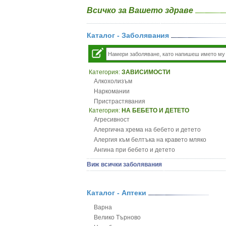
Всичко за Вашето здраве
Каталог - Заболявания
Категория:
ЗАВИСИМОСТИ
Алкохолизъм
Наркомании
Пристрастявания
Категория:
НА БЕБЕТО И ДЕТЕТО
Агресивност
Алергична хрема на бебето и детето
Алергия към белтъка на кравето мляко
Ангина при бебето и детето
Анемия при бебето и детето
Виж всички заболявания
Апетит - пълни деца
Аромотерапия и децата
Безапетитие при бебето и детето
Каталог - Аптеки
Бронхиална астма при бебето и детето
Варна
Бронхит и пневмония при деца
Велико Търново
Варицела