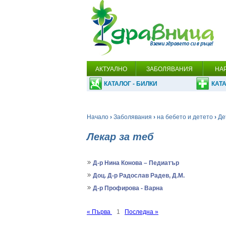
АКТУАЛНО
ЗАБОЛЯВАНИЯ
НА
КАТАЛОГ - БИЛКИ
КАТА
Начало
›
Заболявания
›
на бебето и детето
›
Де
Лекар за теб
Д-р Нина Конова – Педиатър
Доц. Д-р Радослав Радев, Д.М.
Д-р Профирова - Варна
« Първа
1
Последна »