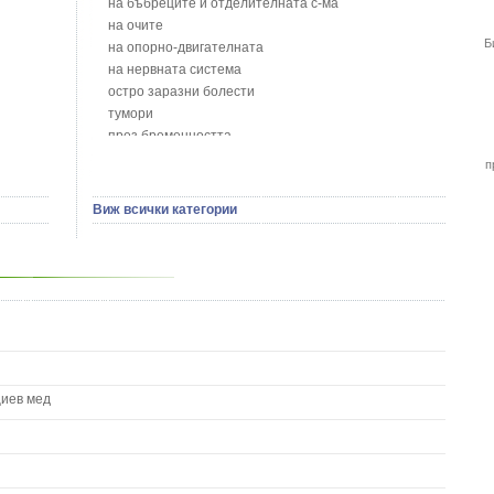
на бъбреците и отделителната с-ма
Божур - Paeonia Decora
на очите
Борови връхчета - Pinus sylvestris
Б
на опорно-двигателната
Босилек - Ocimum Basillicum
на нервната система
Брей - Tamus Communis
остро заразни болести
Брош - Rubia tinctorum L.
тумори
Бръшлян - Hedera helix L.
през бременността
Бряст - Ulmus
на сърцето и кръвоносните съдове
п
Бушменски отровен храст - Acokanthera oppositifolia
на устната кухина
Бял имел - Viscum album L.
сексуални проблеми
Виж всички категории
Бял оман - Inula Helenium L.
на половите органи
Бял Равнец - Achillea Millefolium L.
зависимости
Бял трън - Silybum Marianum L.
на жлезите с вътрешна секреция
Бяла бреза - Betula pendula
паразитни болести
Бяла върба - Salix Аlba
на бебето и детето
Великденче - Veronica
на кожата и венерически
Ветрогон - Eryngium Campestre
други
Вечнозелен кипарис
Вишна - Prunus cerasus L.
циев мед
Водна детелина - Menyanthes trifoliata L.
Водно Пипериче - Polygonum Hydropiper L.
Волски език - Asplenium scolopendrium
Врабчови чревца - Stellaria media L.