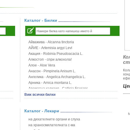
Каталог - Билки
Айважива - Alcanna tinctoria
АЙИЕ - Artemisia argyi Levl
Акация - Robinia Pseudoacacia L.
Ко
Алкостоп - спри алкохола!
ст
Алое - Aloe Vera
Кол
Анасон - Pimpinela Anisum L.
хон
Ангелика - Angelica Archangelica L.
ефе
Арника - Arnica montana L.
Цен
Ароматна кализия - Callisia Fragans
Арония - Sorbus melanocorpa
Виж всички билки
Бабини зъби - Tribulus terrestris
Билки за бани при хемороиди
Каталог - Лекари
Блатен аир - Acorus calamus L.
М
Блатен тъжник - Spirea ulmaria L.
на дихателните органи и слуха
Блян
на храносмилателната с-ма
Бобови шушулки - Phaseolus Vulgaris L.