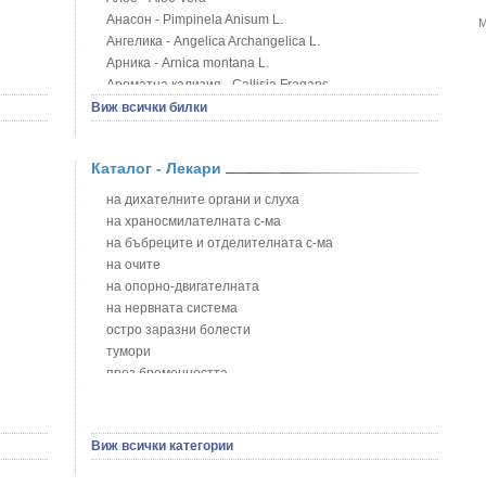
Анасон - Pimpinela Anisum L.
М
Ангелика - Angelica Archangelica L.
Арника - Arnica montana L.
Ароматна кализия - Callisia Fragans
Арония - Sorbus melanocorpa
Виж всички билки
Бабини зъби - Tribulus terrestris
Билки за бани при хемороиди
Каталог - Лекари
Блатен аир - Acorus calamus L.
Блатен тъжник - Spirea ulmaria L.
на дихателните органи и слуха
Блян
на храносмилателната с-ма
Бобови шушулки - Phaseolus Vulgaris L.
на бъбреците и отделителната с-ма
Божур - Paeonia Decora
на очите
Борови връхчета - Pinus sylvestris
на опорно-двигателната
Босилек - Ocimum Basillicum
на нервната система
Брей - Tamus Communis
остро заразни болести
Брош - Rubia tinctorum L.
тумори
Бръшлян - Hedera helix L.
през бременността
Бряст - Ulmus
на сърцето и кръвоносните съдове
Бушменски отровен храст - Acokanthera oppositifolia
на устната кухина
Бял имел - Viscum album L.
сексуални проблеми
Виж всички категории
Бял оман - Inula Helenium L.
на половите органи
Бял Равнец - Achillea Millefolium L.
зависимости