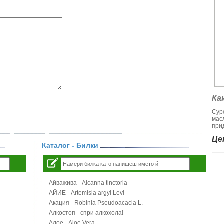
Ка
Сур
мас
при
Цен
Каталог - Билки
Айважива - Alcanna tinctoria
АЙИЕ - Artemisia argyi Levl
Акация - Robinia Pseudoacacia L.
Алкостоп - спри алкохола!
Алое - Aloe Vera