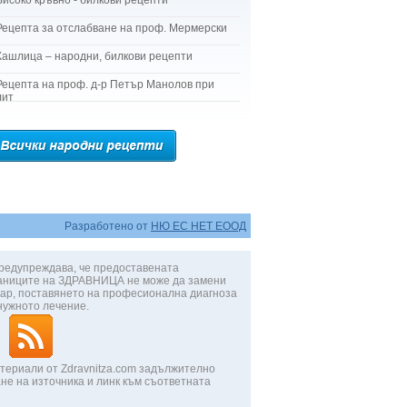
Високо кръвно - билкови рецепти
Рецепта за отслабване на проф. Мермерски
Кашлица – народни, билкови рецепти
Рецепта на проф. д-р Петър Манолов при
лит
Разработено от
НЮ ЕС НЕТ ЕООД
редупреждава, че предоставената
аниците на ЗДРАВНИЦА не може да замени
ар, поставянето на професионална диагноза
нужното лечение.
териали от Zdravnitza.com задължително
не на източника и линк към съответната