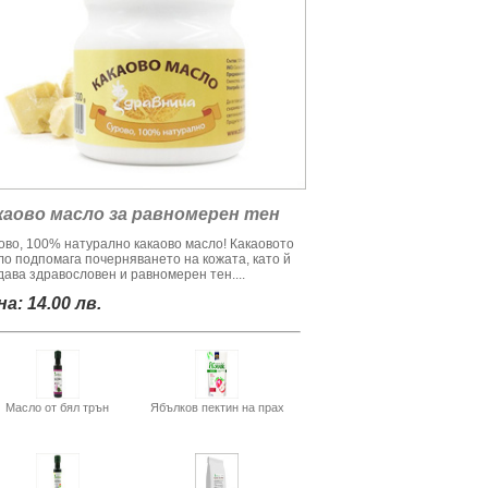
каово масло за равномерен тен
ово, 100% натурално какаово масло! Какаовото
ло подпомага почерняването на кожата, като й
дава здравословен и равномерен тен....
а: 14.00 лв.
Масло от бял трън
Ябълков пектин на прах