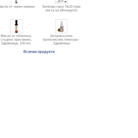
асло от черен кимион
Билкова смес №20 (при
киста на яйчниците)
Масло от облепиха,
Безалкохолна
студено пресовано,
прополисова тинктура -
Здравница, 100 мл.
Здравница
Всички продукти