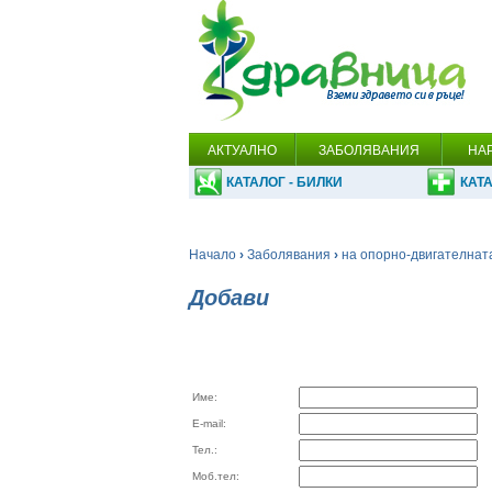
АКТУАЛНО
ЗАБОЛЯВАНИЯ
НА
КАТАЛОГ - БИЛКИ
КАТА
Начало
›
Заболявания
›
на опорно-двигателнат
Добави
Име:
E-mail:
Тел.:
Моб.тел: