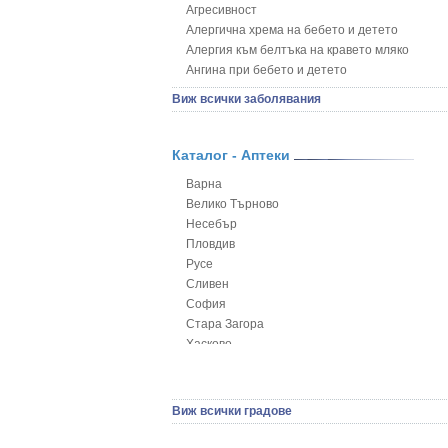
Агресивност
Алергична хрема на бебето и детето
Алергия към белтъка на кравето мляко
Ангина при бебето и детето
Анемия при бебето и детето
Виж всички заболявания
Апетит - пълни деца
Аромотерапия и децата
Безапетитие при бебето и детето
Каталог - Аптеки
Бронхиална астма при бебето и детето
Варна
Бронхит и пневмония при деца
Велико Търново
Варицела
Несебър
Висока температура на бебето и детето
Пловдив
Възпаление на ушите на бебето и детето
Русе
Глисти
Сливен
Грижа за пъпа на новороденото
София
Грип при бебето и детето
Стара Загора
Гърч
Хасково
Да отгледам и възпитам детето си
Ямбол
Детска церебрална парализа
Детски аутизъм
Детски диабет
Виж всички градове
Екземи при деца