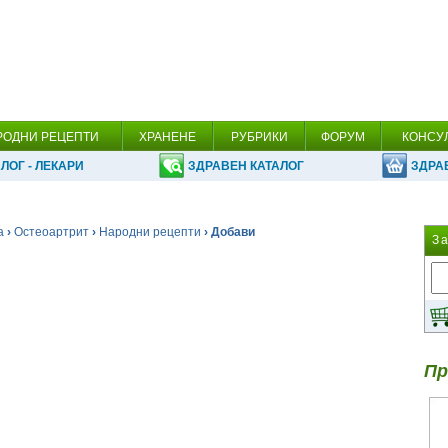
РОДНИ РЕЦЕПТИ
ХРАНЕНЕ
РУБРИКИ
ФОРУМ
КОНСУ
ЛОГ - ЛЕКАРИ
ЗДРАВЕН КАТАЛОГ
ЗДРА
а
›
Остеоартрит
›
Народни рецепти
› Добави
З
Пр