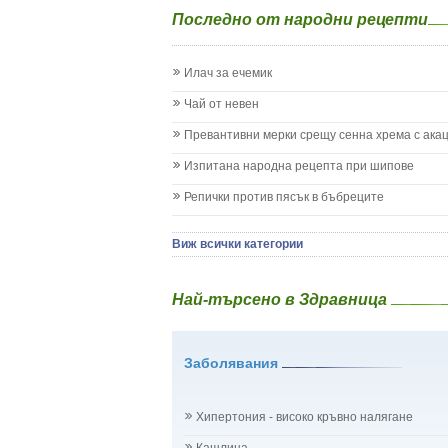
Епилепсия при деца
Последно от народни рецепти
Жълтеница
Запек на бебето и детето
Заушка
Илач за ечемик
Имунизационен календар
Кашлица при бебето и детето
Чай от невен
Коклюш при бебето и детето
Превантивни мерки срещу сенна хрема с ака
Колики
Менингит
Изпитана народна рецепта при шипове
Млечни зъби
Репички против пясък в бъбреците
Млечница
Морбили
Нощно напикаване - енуреза
Виж всички категории
Отит
Отравяне
Най-търсено в Здравница
Плач
Подсичане
Проблеми в пикочните пътища и бъбреците
Заболявания
Проблеми с очите на бебето и детето
Разстройство - диария при бебето и детето
Рахит
Хипертония - високо кръвно налягане
Рубеола
Температура - висока