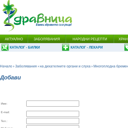
АКТУАЛНО
ЗАБОЛЯВАНИЯ
НАРОДНИ РЕЦЕПТИ
ХРАН
КАТАЛОГ - БИЛКИ
КАТАЛОГ - ЛЕКАРИ
Начало
›
Заболявания
›
на дихателните органи и слуха
›
Многоплодна бреме
Добави
Име:
E-mail:
Тел.: