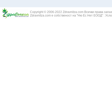
Жълт Смин - 
Белодробен абсцес
Жълта тинтяв
Белодробен емфизем
Зайча сянка -
Белодробна емболия и белодробен инфаркт
Copyright © 2006-2022 Zdravnitza.com Всички права запа
Здравец - Ge
Zdravnitza.com е собственост на "Ню Ес Нет ЕООД" :
Усло
Белодробна склероза
Златовръх - 
Болки в ушите
Змийски лапа
Бронхиектазии - разширение на бронхите
Змийско мляк
Бронхиолит
Зърнастец -
Бронхит
Иглика - Fl. 
Бронхопневмония
Изсипливче -
Възпаление на тъпанчето
Исиот - Zingib
Възпалено гърло
Исландски ли
Задавяне с чуждо тяло
Исоп - Hyssop
Кашлица
Калина - Vib
Кръвоизлив от носа
Калоферче -
Ларингит
Каменоломка 
Мениеров синдром
Камшик - Agr
Моноцитна ангина
Карамфил - E
Плеврит
Кафяво морск
Саркоидоза
Кисел трън - 
Сенна хрема
Клинавче /орл
Синуит
Коило - Stipa
Сърбеж в ушите
Комунига - Me
Трахеит