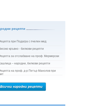
ародни рецепти
Рецепта при Подагра с пчелен мед
Високо кръвно - билкови рецепти
Рецепта за отслабване на проф. Мермерски
Кашлица – народни, билкови рецепти
Рецепта на проф. д-р Петър Манолов при
лит