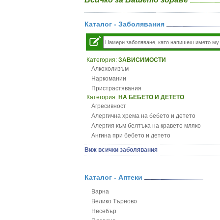
Каталог - Заболявания
Категория:
ЗАВИСИМОСТИ
Алкохолизъм
Наркомании
Пристрастявания
Категория:
НА БЕБЕТО И ДЕТЕТО
Агресивност
Алергична хрема на бебето и детето
Алергия към белтъка на кравето мляко
Ангина при бебето и детето
Анемия при бебето и детето
Виж всички заболявания
Апетит - пълни деца
Аромотерапия и децата
Безапетитие при бебето и детето
Каталог - Аптеки
Бронхиална астма при бебето и детето
Варна
Бронхит и пневмония при деца
Велико Търново
Варицела
Несебър
Висока температура на бебето и детето