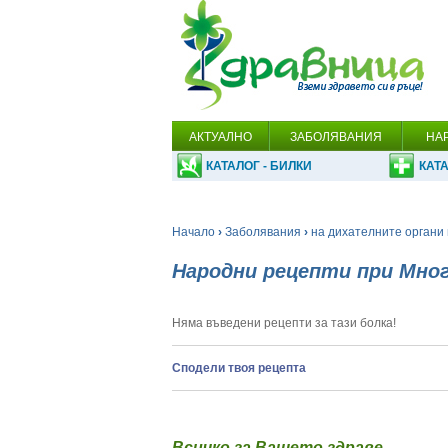
АКТУАЛНО
ЗАБОЛЯВАНИЯ
НА
КАТАЛОГ - БИЛКИ
КАТА
Начало
›
Заболявания
›
на дихателните органи 
Народни рецепти при Мно
Няма въведени рецепти за тази болка!
Сподели твоя рецепта
Всичко за Вашето здраве