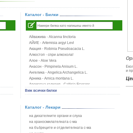
Каталог - Билки
Айважива - Alcanna tinctoria
АЙИЕ - Artemisia argyi Levl
Акация - Robinia Pseudoacacia L.
Алкостоп - спри алкохола!
Ор
Алое - Aloe Vera
Анасон - Pimpinela Anisum L.
Еко
и пр
Ангелика - Angelica Archangelica L.
Цен
Арника - Arnica montana L.
Ароматна кализия - Callisia Fragans
Арония - Sorbus melanocorpa
Виж всички билки
Бабини зъби - Tribulus terrestris
Билки за бани при хемороиди
Каталог - Лекари
Блатен аир - Acorus calamus L.
Блатен тъжник - Spirea ulmaria L.
на дихателните органи и слуха
Блян
на храносмилателната с-ма
Бобови шушулки - Phaseolus Vulgaris L.
на бъбреците и отделителната с-ма
Божур - Paeonia Decora