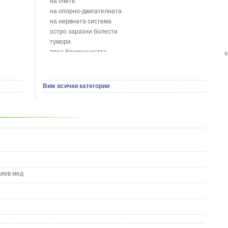
на очите
Борови връхчета - Pinus sylvestris
на опорно-двигателната
Босилек - Ocimum Basillicum
на нервната система
Брей - Tamus Communis
остро заразни болести
Брош - Rubia tinctorum L.
тумори
Бръшлян - Hedera helix L.
през бременността
М
Бряст - Ulmus
на сърцето и кръвоносните съдове
Бушменски отровен храст - Acokanthera oppositifolia
на устната кухина
Бял имел - Viscum album L.
сексуални проблеми
Виж всички категории
Бял оман - Inula Helenium L.
на половите органи
Бял Равнец - Achillea Millefolium L.
зависимости
Бял трън - Silybum Marianum L.
на жлезите с вътрешна секреция
Бяла бреза - Betula pendula
паразитни болести
Бяла върба - Salix Аlba
на бебето и детето
Великденче - Veronica
на кожата и венерически
Ветрогон - Eryngium Campestre
други
Вечнозелен кипарис
Вишна - Prunus cerasus L.
циев мед
Водна детелина - Menyanthes trifoliata L.
Водно Пипериче - Polygonum Hydropiper L.
Волски език - Asplenium scolopendrium
Врабчови чревца - Stellaria media L.
Вратига - Tanacetrum Vulgare