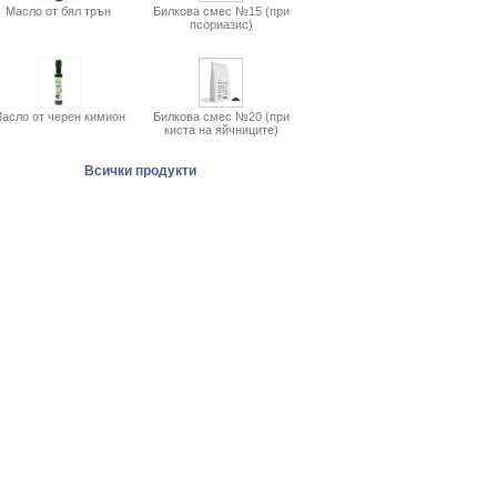
Масло от бял трън
Билкова смес №15 (при
псориазис)
асло от черен кимион
Билкова смес №20 (при
киста на яйчниците)
Всички продукти