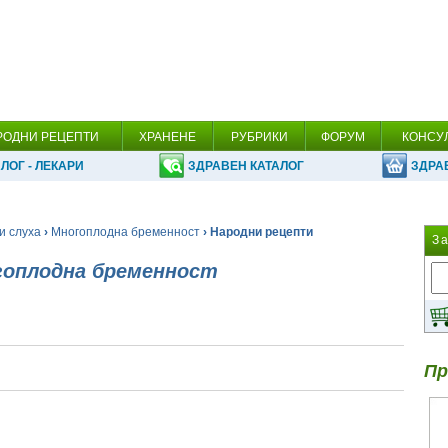
РОДНИ РЕЦЕПТИ
ХРАНЕНЕ
РУБРИКИ
ФОРУМ
КОНСУ
ЛОГ - ЛЕКАРИ
ЗДРАВЕН КАТАЛОГ
ЗДРА
и слуха
›
Многоплодна бременност
› Народни рецепти
З
гоплодна бременност
Пр