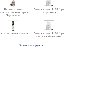
Безалкохолна
Билкова смес №15 (при
рополисова тинктура -
псориазис)
Здравница
асло от черен кимион
Билкова смес №20 (при
киста на яйчниците)
Всички продукти