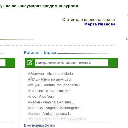
лук да се консумират предимно сурови.
п
Статията е предоставена от
Марта Иванова
М
Каталог - Билки
Айважива - Alcanna tinctoria
АЙИЕ - Artemisia argyi Levl
Акация - Robinia Pseudoacacia L.
Алкостоп - спри алкохола!
Алое - Aloe Vera
Анасон - Pimpinela Anisum L.
Ангелика - Angelica Archangelica L.
Арника - Arnica montana L.
Ароматна кализия - Callisia Fragans
Арония - Sorbus melanocorpa
Виж всички билки