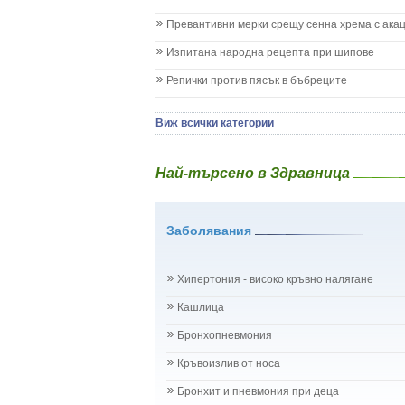
Коклюш при бебето и детето
Превантивни мерки срещу сенна хрема с ака
Колики
Менингит
Изпитана народна рецепта при шипове
Млечни зъби
Репички против пясък в бъбреците
Млечница
Морбили
Нощно напикаване - енуреза
Виж всички категории
Отит
Отравяне
Най-търсено в Здравница
Плач
Подсичане
Проблеми в пикочните пътища и бъбреците
Заболявания
Проблеми с очите на бебето и детето
Разстройство - диария при бебето и детето
Рахит
Хипертония - високо кръвно налягане
Рубеола
Температура - висока
Кашлица
Травми на бебето и детето
Бронхопневмония
Хрема при бебето и детето
Категория:
НА БЪБРЕЦИТЕ И ОТДЕЛИТЕЛНАТ
Кръвоизлив от носа
Бъбреци
Бъбречна поликистоза
Бронхит и пневмония при деца