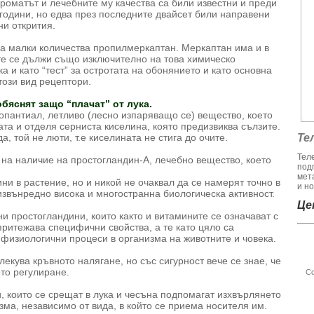
ароматът и лечебните му качества са били известни и преди
 години, но едва през последните двайсет били направени
ни открития.
на малки количества пропилмеркаптан. Меркаптан има и в
е се дължи също изключително на това химическо
ка и като “тест” за остротата на обонянието и като основна
този вид рецептори.
бяснят защо “плачат” от лука.
ропантиал, летливо (лесно изпаряващо се) вещество, което
гата и отделя серниста киселина, която предизвиква сълзите.
а, той не люти, т.е киселината не стига до очите.
Те
Тел
 на наличие на простогландин-А, лечебно вещество, което
под
мет
и в растение, но и никой не очаквал да се намерят точно в
и но
 извънредно висока и многостранна биологическа активност.
Цен
ни простогландини, които както и витамините се означават с
 притежава специфични свойства, а те като цяло са
 физиологични процеси в организма на животните и човека.
злекува кръвното налягане, но със сигурност вече се знае, че
то регулиране.
Со
, които се срещат в лука и чесъна подпомагат изхвърлянето
зма, независимо от вида, в който се приема носителя им.