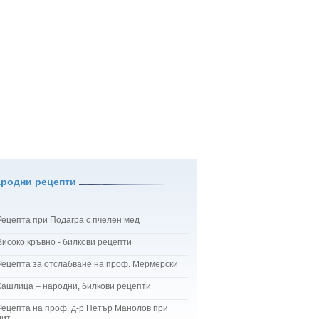
ародни рецепти
Рецепта при Подагра с пчелен мед
Високо кръвно - билкови рецепти
Рецепта за отслабване на проф. Мермерски
Кашлица – народни, билкови рецепти
Рецепта на проф. д-р Петър Манолов при
лит