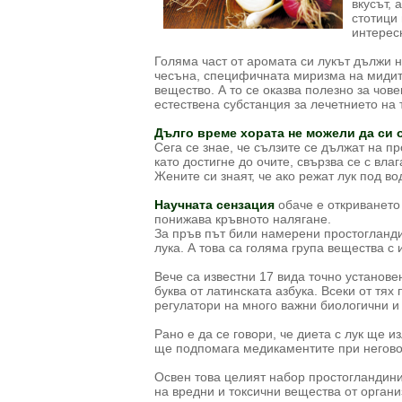
вкусът, 
стотици
интерес
Голяма част от аромата си лукът дължи 
чесъна, специфичната миризма на мидит
вещество. А то се оказва полезно за чове
естествена субстанция за лечетнието на 
Дълго време хората не можели да си о
Сега се знае, че сълзите се дължат на п
като достигне до очите, свързва се с вла
Жените си знаят, че ако режат лук под вод
Научната сензация
обаче е откриването
понижава кръвното налягане.
За пръв път били намерени простогландин
лука. А това са голяма група вещества с
Вече са известни 17 вида точно установе
буква от латинската азбука. Всеки от тях
регулатори на много важни биологични и
Рано е да се говори, че диета с лук ще и
ще подпомага медикаментите при негово
Освен това целият набор простогландини
на вредни и токсични вещества от органи