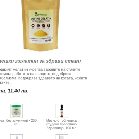
лешки желатин за здрави стави
ешкият желатин укрепва здравите на ставите,
помага работата на сърцето, подобрява
аболизма, подобрява здравето на косата, кожата
ктите....
а: 11.40 лв.
да, без алуминий - 250
Масло от облепиха,
гр.
студено пресовано,
Здравница, 100 мл.