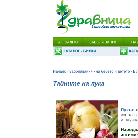
АКТУАЛНО
ЗАБОЛЯВАНИЯ
НА
КАТАЛОГ - БИЛКИ
КАТА
Начало
›
Заболявания
›
на бебето и детето
›
Бр
Тайните на лука
Лукът
е
използва
и научн
Народна
антими