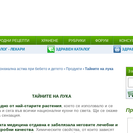
РОДНИ РЕЦЕПТИ
ХРАНЕНЕ
РУБРИКИ
ФОРУМ
КОНСУ
ЛОГ - ЛЕКАРИ
ЗДРАВЕН КАТАЛОГ
ЗДРА
онхиална астма при бебето и детето
›
Продукти
› Тайните на лука
З
ТАЙНИТЕ НА ЛУКА
дно от най-старите растения
, което се използвало и се
Пр
 и сега във всички национални кухни по света. Ще се окаже
а сензация.
та медицина отдавна е забелязала неговите лечебни и
кробни качества
. Химическите свойства, от които зависят