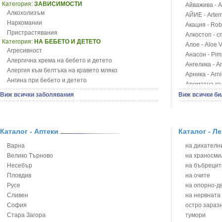
Категория:
ЗАВИСИМОСТИ
Айважива - Al
Алкохолизъм
АЙИЕ - Artemi
Наркомании
Акация - Rob
Пристрастявания
Алкостоп - с
Категория:
НА БЕБЕТО И ДЕТЕТО
Алое - Aloe 
Агресивност
Анасон - Pim
Алергична хрема на бебето и детето
Ангелика - An
Алергия към белтъка на кравето мляко
Арника - Arn
Ангина при бебето и детето
Ароматна кал
Анемия при бебето и детето
Арония - So
Виж всички заболявания
Виж всички би
Апетит - пълни деца
Бабини зъби -
Аромотерапия и децата
Билки за ба
Безапетитие при бебето и детето
Блатен аир -
Бронхиална астма при бебето и детето
Каталог - Аптеки
Каталог - Л
Блатен тъжни
Бронхит и пневмония при деца
Блян
Варна
на дихателни
Варицела
Бобови шушул
Велико Търново
на храносми
Висока температура на бебето и детето
Божур - Paeo
Несебър
на бъбрецит
Възпаление на ушите на бебето и детето
Борови връхче
Пловдив
на очите
Глисти
Босилек - Oc
Русе
на опорно-д
Грижа за пъпа на новороденото
Брей - Tamu
Сливен
на нервната
Грип при бебето и детето
Брош - Rubia 
София
остро зараз
Гърч
Бръшлян - He
Стара Загора
тумори
Да отгледам и възпитам детето си