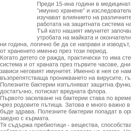
Преди 15-ина години в медицинат
"имунно хранене" и изследовател
изучават влиянието на различнит
работата на защитната система н
Тъй като нашият имунитет започв
утробата на майката и окончателн
ни година, логично бе да се направи и изводът,
от храненето именно през този период.
Когато детето се ражда, практически то има с
система и от храната през първите часове, дни
зависи неговият имунитет. Именно в нея се на
възпрепятстваща проникването на вирусите, гъ
Полезните бактерии изпълняват защитна функци
достатъчно, потискат вредната флора.
Първото заселване на бактерии става по врем
чрез родовите пътища. Затова е много важно в
бъде здрава. Полезните бактерии попадат в ор
заедно с кърмата.
Тя съдържа пребиотици - вещества, способства