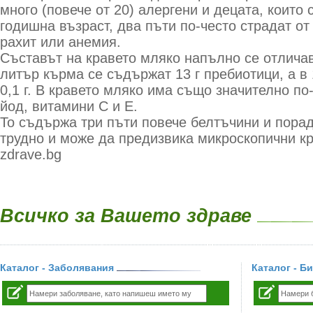
много (повече от 20) алергени и децата, които 
годишна възраст, два пъти по-често страдат от
рахит или анемия.
Съставът на кравето мляко напълно се отличав
литър кърма се съдържат 13 г пребиотици, а в 
0,1 г. В кравето мляко има също значително по
йод, витамини С и Е.
То съдържа три пъти повече белтъчини и порад
трудно и може да предизвика микроскопични кр
zdrave.bg
Всичко за Вашето здраве
Каталог - Заболявания
Каталог - Б