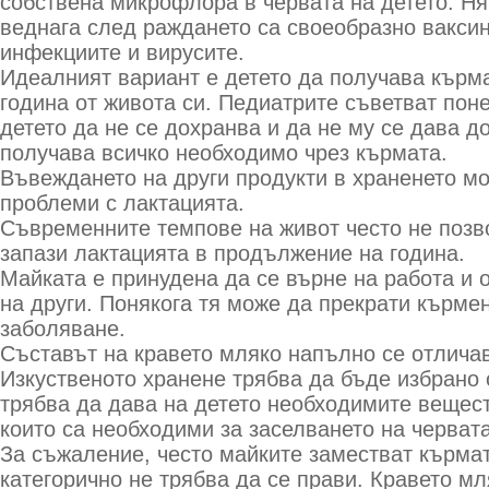
собствена микрофлора в червата на детето. Ня
веднага след раждането са своеобразно вакси
инфекциите и вирусите.
Идеалният вариант е детето да получава кърм
година от живота си. Педиатрите съветват пон
детето да не се дохранва и да не му се дава д
получава всичко необходимо чрез кърмата.
Въвеждането на други продукти в храненето м
проблеми с лактацията.
Съвременните темпове на живот често не позв
запази лактацията в продължение на година.
Майката е принудена да се върне на работа и о
на други. Понякога тя може да прекрати кърме
заболяване.
Съставът на кравето мляко напълно се отличав
Изкуственото хранене трябва да бъде избрано 
трябва да дава на детето необходимите веществ
които са необходими за заселването на черват
За съжаление, често майките заместват кърмат
категорично не трябва да се прави. Кравето м