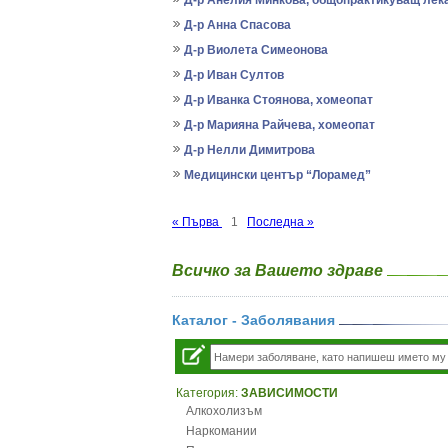
Д-р Анелия Минкова, общопрактикуващ лек
Д-р Анна Спасова
Д-р Виолета Симеонова
Д-р Иван Султов
Д-р Иванка Стоянова, хомеопат
Д-р Марияна Райчева, хомеопат
Д-р Нелли Димитрова
Медицински център “Лорамед”
« Първа
1
Последна »
Всичко за Вашето здраве
Каталог - Заболявания
Категория:
ЗАВИСИМОСТИ
Алкохолизъм
Наркомании