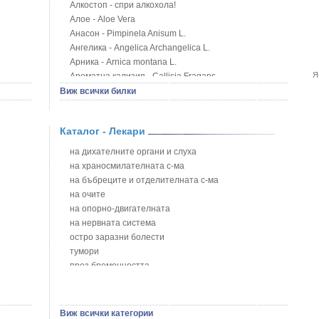
Алкостоп - спри алкохола!
Алое - Aloe Vera
Анасон - Pimpinela Anisum L.
Ангелика - Angelica Archangelica L.
Арника - Arnica montana L.
Я
Ароматна кализия - Callisia Fragans
Арония - Sorbus melanocorpa
Виж всички билки
Бабини зъби - Tribulus terrestris
Билки за бани при хемороиди
Каталог - Лекари
Блатен аир - Acorus calamus L.
Блатен тъжник - Spirea ulmaria L.
на дихателните органи и слуха
Блян
на храносмилателната с-ма
Бобови шушулки - Phaseolus Vulgaris L.
на бъбреците и отделителната с-ма
Божур - Paeonia Decora
на очите
Борови връхчета - Pinus sylvestris
на опорно-двигателната
Босилек - Ocimum Basillicum
на нервната система
Брей - Tamus Communis
остро заразни болести
Брош - Rubia tinctorum L.
тумори
Бръшлян - Hedera helix L.
през бременността
Бряст - Ulmus
на сърцето и кръвоносните съдове
Бушменски отровен храст - Acokanthera oppositifolia
на устната кухина
Бял имел - Viscum album L.
сексуални проблеми
Виж всички категории
Бял оман - Inula Helenium L.