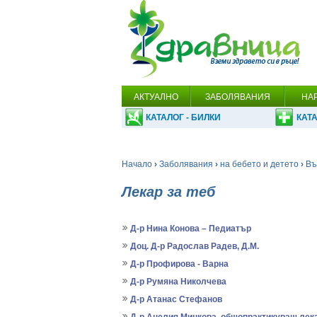
АКТУАЛНО
ЗАБОЛЯВАНИЯ
НА
КАТАЛОГ - БИЛКИ
КАТА
Начало
›
Заболявания
›
на бебето и детето
›
Въ
Лекар за теб
Д-р Нина Конова – Педиатър
Доц. Д-р Радослав Радев, Д.М.
Д-р Профирова - Варна
Д-р Румяна Николчева
Д-р Атанас Стефанов