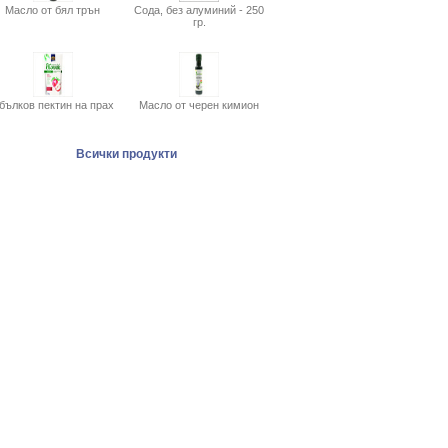
Масло от бял трън
Сода, без алуминий - 250
гр.
бълков пектин на прах
Масло от черен кимион
Всички продукти