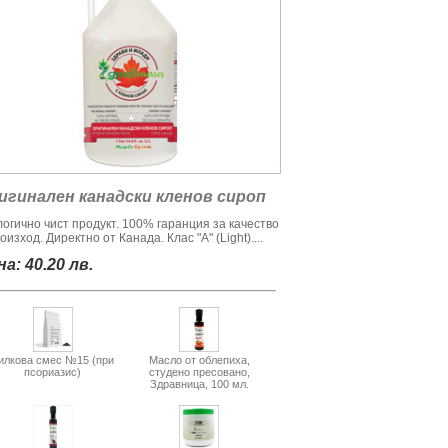
игинален канадски кленов сироп
логично чист продукт. 100% гаранция за качество
оизход. Директно от Канада. Клас "А" (Light)....
а: 40.20 лв.
илкова смес №15 (при
Масло от облепиха,
псориазис)
студено пресовано,
Здравница, 100 мл.