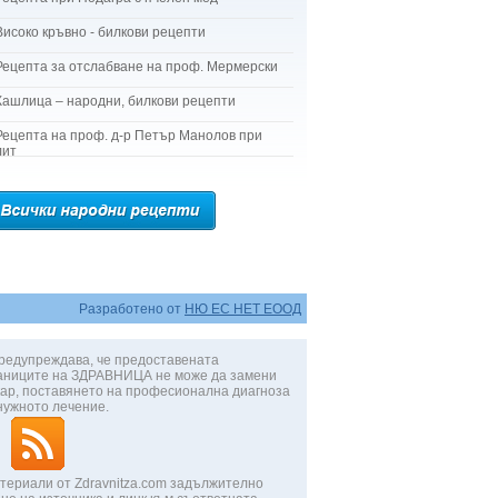
Високо кръвно - билкови рецепти
Рецепта за отслабване на проф. Мермерски
Кашлица – народни, билкови рецепти
Рецепта на проф. д-р Петър Манолов при
лит
Разработено от
НЮ ЕС НЕТ ЕООД
редупреждава, че предоставената
аниците на ЗДРАВНИЦА не може да замени
ар, поставянето на професионална диагноза
нужното лечение.
териали от Zdravnitza.com задължително