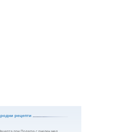
ародни рецепти
Рецепта при Подагра с пчелен мед