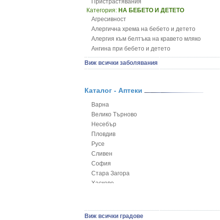
Пристрастявания
Категория:
НА БЕБЕТО И ДЕТЕТО
Агресивност
Алергична хрема на бебето и детето
Алергия към белтъка на кравето мляко
Ангина при бебето и детето
Анемия при бебето и детето
Виж всички заболявания
Апетит - пълни деца
Аромотерапия и децата
Безапетитие при бебето и детето
Каталог - Аптеки
Бронхиална астма при бебето и детето
Варна
Бронхит и пневмония при деца
Велико Търново
Варицела
Несебър
Висока температура на бебето и детето
Пловдив
Възпаление на ушите на бебето и детето
Русе
Глисти
Сливен
Грижа за пъпа на новороденото
София
Грип при бебето и детето
Стара Загора
Гърч
Хасково
Да отгледам и възпитам детето си
Ямбол
Детска церебрална парализа
Детски аутизъм
Детски диабет
Виж всички градове